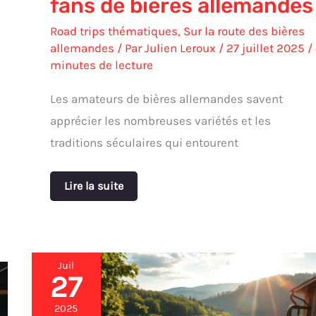
fans de bières allemandes
Road trips thématiques
,
Sur la route des bières
allemandes
/ Par
Julien Leroux
/
27 juillet 2025
/
minutes de lecture
Les amateurs de bières allemandes savent
apprécier les nombreuses variétés et les
traditions séculaires qui entourent
Lire la suite
Juil
27
Bière
et
tradition
2025