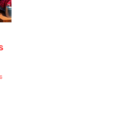
s
6
e