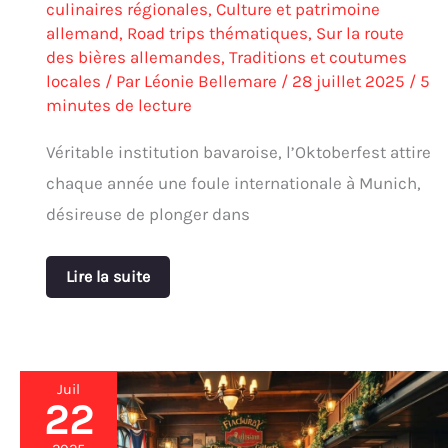
culinaires régionales
,
Culture et patrimoine
allemand
,
Road trips thématiques
,
Sur la route
des bières allemandes
,
Traditions et coutumes
locales
/ Par
Léonie Bellemare
/
28 juillet 2025
/
5
minutes de lecture
Véritable institution bavaroise, l’Oktoberfest attire
chaque année une foule internationale à Munich,
désireuse de plonger dans
Lire la suite
Juil
22
Dégustation
inoubliable