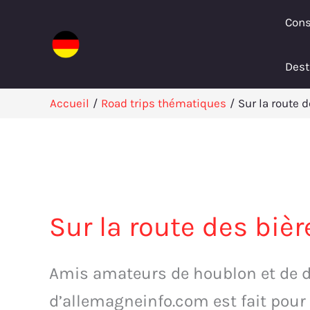
Aller
Cons
au
contenu
Dest
Accueil
Road trips thématiques
Sur la route 
Sur la route des biè
Amis amateurs de houblon et de d
d’allemagneinfo.com est fait pour 