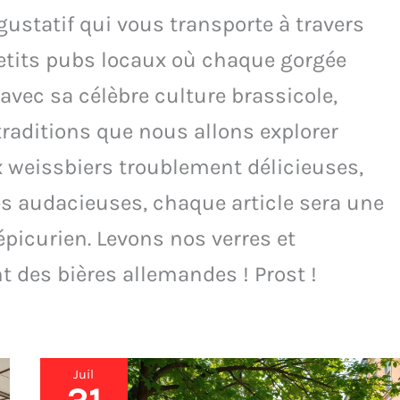
ustatif qui vous transporte à travers
petits pubs locaux où chaque gorgée
 avec sa célèbre culture brassicole,
traditions que nous allons explorer
 weissbiers troublement délicieuses,
es audacieuses, chaque article sera une
épicurien. Levons nos verres et
t des bières allemandes ! Prost !
Juil
Dégustation