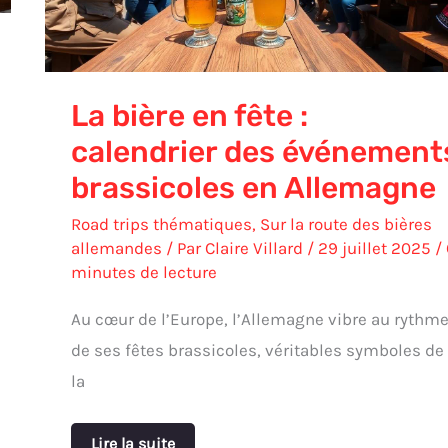
événements
brassicoles
en
Allemagne
La bière en fête :
calendrier des événement
brassicoles en Allemagne
Road trips thématiques
,
Sur la route des bières
allemandes
/ Par
Claire Villard
/
29 juillet 2025
/
minutes de lecture
Au cœur de l’Europe, l’Allemagne vibre au rythm
de ses fêtes brassicoles, véritables symboles de
la
Lire la suite