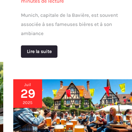
minutes de lecture
Munich, capitale de la Bavière, est souvent
associée à ses fameuses bières et à son
ambiance
Lire la suite
Juil
29
La
bière
en
2025
fête
:
calendrier
des