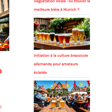
Dégustation locale : où trouver la
meilleure bière à Munich ?
Initiation à la culture brassicole
allemande pour amateurs
à
éclairés
5