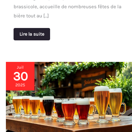
brassicole, accueille de nombreuses fêtes de la
bière tout au […]
Lire la suite
Juil
30
Initiation
à
la
2025
culture
brassicole
allemande
pour
amateurs
éclairés