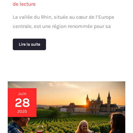
de lecture
La vallée du Rhin, située au cœur de l’Europe
centrale, est une région renommée pour sa
Lire la suite
Würzburg
Juin
baroque
28
:
vin,
2025
culture
et
architecture
somptueuse