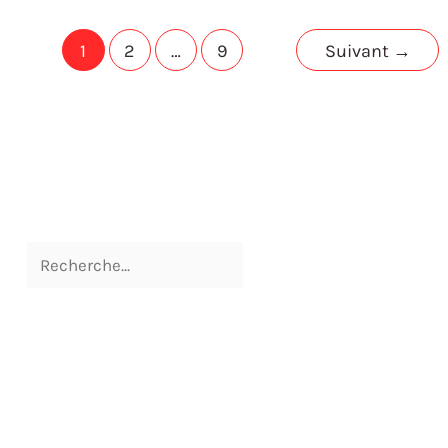
1
2
…
9
Suivant
→