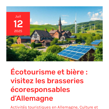
Écotourisme
Juil
et
12
bière
:
2025
visitez
les
brasseries
écoresponsables
d’Allemagne
Écotourisme et bière :
visitez les brasseries
écoresponsables
d’Allemagne
Activités touristiques en Allemagne
,
Culture et