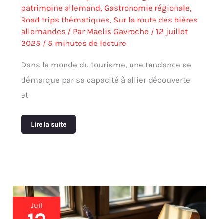
patrimoine allemand
,
Gastronomie régionale
,
Road trips thématiques
,
Sur la route des bières
allemandes
/ Par
Maelis Gavroche
/
12 juillet
2025
/
5 minutes de lecture
Dans le monde du tourisme, une tendance se
démarque par sa capacité à allier découverte
et
Lire la suite
Fromages
Juil
allemands