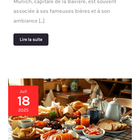
Munich, capitale de la Bavière, est souvent
associée à ses fameuses bières et à son
ambiance […]
Lire la suite
Petit-
Juil
déjeuner
18
allemand
:
2025
composantes
d’un
Frühstück
copieux