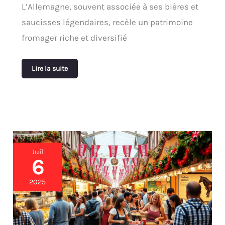
L’Allemagne, souvent associée à ses bières et
saucisses légendaires, recèle un patrimoine
fromager riche et diversifié
Lire la suite
Festival
Juil
de
6
goût
:
2025
participer
aux
plus
importantes
fêtes