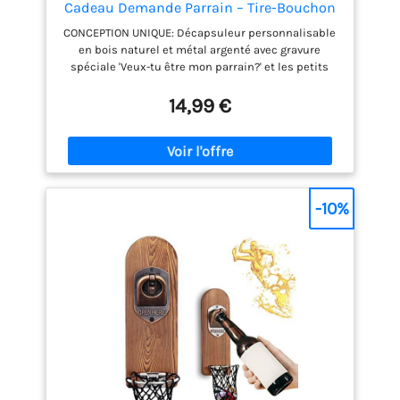
Cadeau Demande Parrain – Tire-Bouchon
Personnalisé en Bois – Gravé 'Veux-tu être
CONCEPTION UNIQUE: Décapsuleur personnalisable
mon parrain ?' – Ouvre-Bouteille Original
en bois naturel et métal argenté avec gravure
(Veux-tu être mon parrain?)
spéciale 'Veux-tu être mon parrain?' et les petits
cœurs décoratif MULTIFONCTION: Combine un tire-
bouchon en spirale, un décapsuleur et un coupe-
14,99 €
capsule dans un seul outil élégant et pratique
DIMENSIONS PRATIQUES: Mesure 13,5 cm de long sur
4 cm de large, poids léger de 90 grammes pour une
utilisation facile FABRICATION ARTISANALE: Produit
artisanal français avec finition soignée en bois
naturel et composants métalliques durables
-10%
CADEAU PERSONNALISÉ : Idéal pour une demande de
parrain. Convient aussi comme cadeau de baptême,
naissance ou fête des parrains.