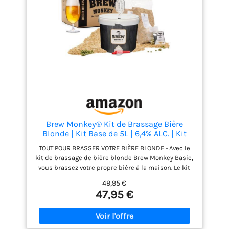
Brew Monkey® Kit de Brassage Bière
Blonde | Kit Base de 5L | 6,4% ALC. | Kit
Fabrication Bière | Idée Cadeau Homme |
TOUT POUR BRASSER VOTRE BIÈRE BLONDE - Avec le
Kit Bière | Coffret Cadeau Homme
kit de brassage de bière blonde Brew Monkey Basic,
vous brassez votre propre bière à la maison. Le kit
contient un seau de fermentation réutilisable avec
49,95 €
barboteur et robinet de soutirage, du malt
47,95 €
fraîchement concassé, du houblon, de la levure, un
guide en français et un accès aux vidéos
d'instructions. PARFAIT POUR DÉBUTER - Vous n'avez
jamais brassé de bière ? Aucun souci. Le guide clair