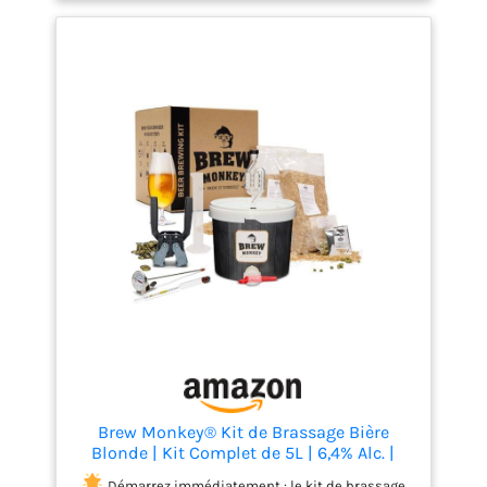
en français et les vidéos pratiques vous
accompagnent étape par étape, de l'empâtage à la
mise en bouteille. UN VRAI BRASSAGE, PAS UN
CONCENTRÉ - Vous brassez avec de vrais ingrédients
et suivez une méthode de brassage traditionnelle.
Vous obtenez ainsi une bière blonde savoureuse
d'environ 6,4 % vol. CE QU'IL VOUS FAUT À LA MAISON -
Prévoyez deux casseroles d'environ 7 litres, une
passoire, une cuillère de cuisine, un thermomètre,
du sucre cristallisé et 13 bouteilles vides à
fermeture mécanique. UNE IDÉE CADEAU ORIGINALE
POUR AMATEURS DE BIÈRE - Un cadeau complet et
convivial pour un anniversaire, la Fête des Pères,
Noël ou une journée de brassage à la maison. Vous
offrez plus qu'une bière : une véritable expérience
de brassage.
Brew Monkey® Kit de Brassage Bière
Blonde | Kit Complet de 5L | 6,4% Alc. |
Fabrication Bière | Idée Cadeau Homme |
Démarrez immédiatement : le kit de brassage