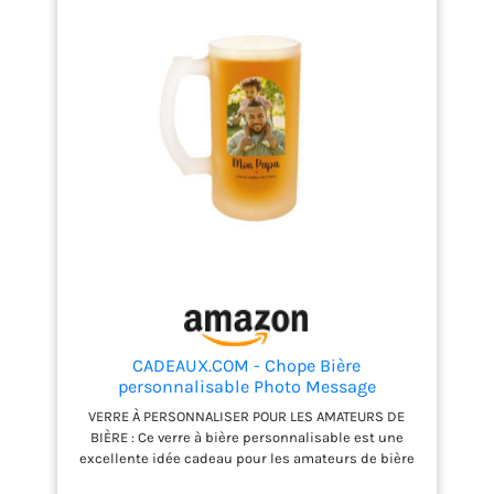
QUALITÉ - Ce Chope de Bière de la marque Royal
Leerdam est de haute qualité. Le verre est gravé au
laser et s'utilise au lave-vaisselle.
DURABILITÉ -
Nos méthodes de production durables, nos
livraisons neutres en CO2 et nos diverses
certifications FSC contribuent à minimiser
l'empreinte écologique de YourSurprise.
CADEAUX.COM - Chope Bière
personnalisable Photo Message
Personnalisé - Cadeau Anniversaire
VERRE À PERSONNALISER POUR LES AMATEURS DE
Homme Femme Fete Papa Maman
BIÈRE : Ce verre à bière personnalisable est une
excellente idée cadeau pour les amateurs de bière
blonde, brune ou ambrée. Parfait pour se rafraîchir