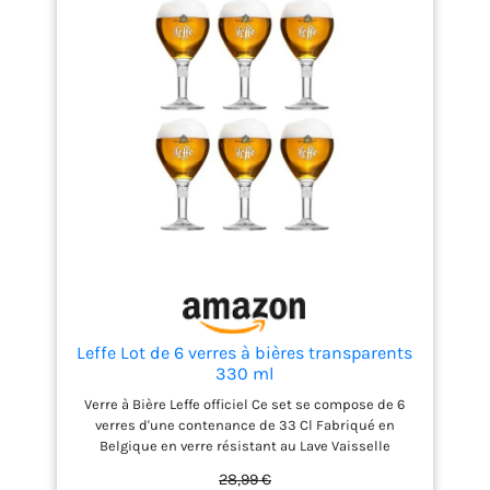
design français – imprimé dans notre atelier à
rennes avec amour et humour pour vous ! cadeau
envoyé sous 1 à 2 jours avec suivi.
service après
vente réactif - nous nous engageons à répondre à
tous les messages sous un délai de 24h. nos
équipes sont à votre disposition afin d'apporter une
solution à tout potentiel problème lors de la
commande ou de la livraison.
garantie
remboursement et retour à 100 % - si vous n’êtes
pas satisfait de votre produit nous vous offrons une
garantie de remboursement, sans stress, pendant
30 jours. si votre produit est livré cassé, il vous
suffit de nous contacter en envoyant une photo
objet+emballage avec étiquette et nous
procéderons à un échange gratuit et rapide.
Leffe Lot de 6 verres à bières transparents
330 ml
Verre à Bière Leffe officiel Ce set se compose de 6
verres d'une contenance de 33 Cl Fabriqué en
Belgique en verre résistant au Lave Vaisselle
Collection Belgian Beer
28,99 €