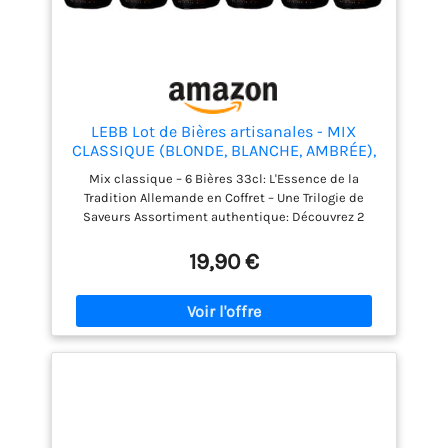
LEBB Lot de Bières artisanales - MIX
CLASSIQUE (BLONDE, BLANCHE, AMBRÉE),
6x33cl
Mix classique – 6 Bières 33cl: L'Essence de la
Tradition Allemande en Coffret – Une Trilogie de
Saveurs Assortiment authentique: Découvrez 2
Helles dorées et douces, 2 Pils fraîches et
délicatement amères, et 2 Weizen aux nuances
19,90 €
fruitées et soyeuses Brassage traditionnel: Bières
brassées selon la légendaire loi allemande sur la
pureté, sans aucun compromis ni additifs
Caractéristiques gustatives: Bières légères sans
être fades, pétillantes à souhait et irrésistiblement
conviviales pour sublimer vos moments de détente
Format pratique: Coffret de 6 bouteilles de 33cl
permettant de déguster trois styles de bières
artisanales allemandes emblématiques