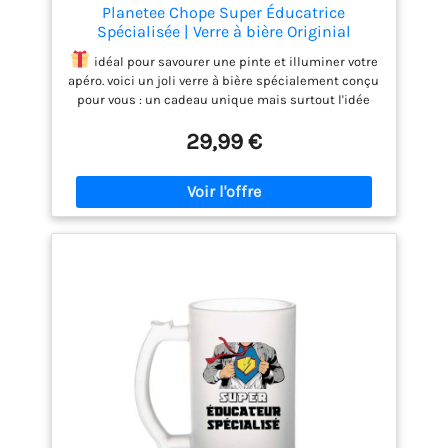
Planetee Chope Super Éducatrice
Spécialisée | Verre à bière Originial
Cadeau Anniversaire Noël Humour fête
idéal pour savourer une pinte et illuminer votre
des mères
apéro. voici un joli verre à bière spécialement conçu
pour vous : un cadeau unique mais surtout l'idée
parfaite pour faire plaisir! pour que chaque pause
29,99 €
houblonnée soit unique, cette chope est un cadeau
du durable qui accompagnera longtemps avec le
sourire la personne que vous gâter.
chope en
verre givré avec 50cl de pur bonheur houblonné !
vous serez la star des apéros et afterwork avec ce
verre à bière créée pour vous. éviter le lave-vaisselle
pour conserver ce design unique. design imprimé
de chaque côté pour deux fois plus de plaisir !
design français – imprimé dans notre atelier à
rennes avec amour et humour pour vous ! cadeau
envoyé sous 1 à 2 jours avec suivi.
service après
vente réactif - nous nous engageons à répondre à
tous les messages sous un délai de 24h. nos
équipes sont à votre disposition afin d'apporter une
solution à tout potentiel problème lors de la
commande ou de la livraison.
garantie