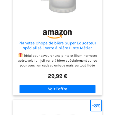
remboursement et retour à 100 % - si vous n’êtes
pas satisfait de votre produit nous vous offrons une
garantie de remboursement, sans stress, pendant
30 jours.
Planetee Chope de bière Super Educateur
spécialisé | Verre à bière Pinte Métier
Collègue Cadeau Travail Boulot Départ
idéal pour savourer une pinte et illuminer votre
Retraite
apéro. voici un joli verre à bière spécialement conçu
pour vous : un cadeau unique mais surtout l'idée
parfaite pour faire plaisir! pour que chaque pause
29,99 €
houblonnée soit unique, cette chope est un cadeau
du durable qui accompagnera longtemps avec le
sourire la personne que vous gâter.
chope en
verre givré avec 50cl de pur bonheur houblonné !
vous serez la star des apéros et afterwork avec ce
verre à bière créée pour vous. éviter le lave-vaisselle
-3%
pour conserver ce design unique. design imprimé
de chaque côté pour deux fois plus de plaisir !