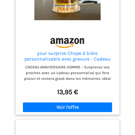
your surprise Chope à bière
personnalisable avec gravure - Cadeau
Fête des pères - Cadeau anniversaire
CADEAU ANNIVERSAIRE HOMME – Surprenez vos
homme original, chope en verre gravée
proches avec un cadeau personnalisé qui fera
avec nom, verre à bière personnalisé pour
plaisir et restera gravé dans les mémoires. Idéal
homme
pour les hommes, les amis ou la famille ! Prenez le
temps de créez vos plus beaux souvenirs avec ce
13,95 €
Chope de Bière personnalisé. PERSONNALISATION -
Vous pouvez graver un prénom ou du texte sur ce
Chope de Bière. De nombreux designs sont
également disponibles pour rendre ce produit
vraiment unique. INFORMATIONS SUPPLÉMENTAIRES -
la pinte de bière a une capacité de 50 cl, un
diamètre de 9,5 cm et une hauteur de 15,5 cm.