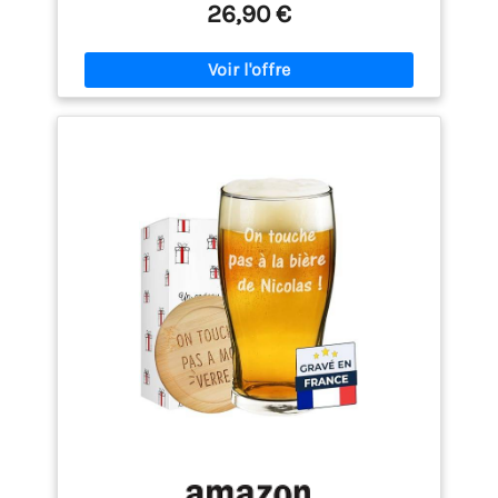
sans confondre son verre avec un autre VÉRITABLE
26,90 €
CHOPE DE BIERE : Ce verre réutilisable
personnalisable affiche une contenance de 47 cl,
une dimension idéale pour déguster une bière
surmontée d'une légère mousse, sans risque de
renverser son contenu PHOTO INSTANTANÉE D'AMOUR
: Ajoutez une photo que vous avez choisie, pleine de
rendresse, de joie et de complicité CADEAU
PERSONNALISÉ EN FRANCE : Communiquez-nous le
prénom que vous souhaitez et nos équipes
s’occupent de le personnaliser dans nos ateliers
situés à Laval, en France DES CADEAUX
PERSONNALISÉS POUR TOUTES LES OCCASIONS :
Cadeaux.com est le spécialiste en ligne des
produits personnalisés à offrir en toute occasion :
anniversaire, retraite, fete des peres, fete des
meres, Noël, Saint-Valentin, ou juste pour le plaisir