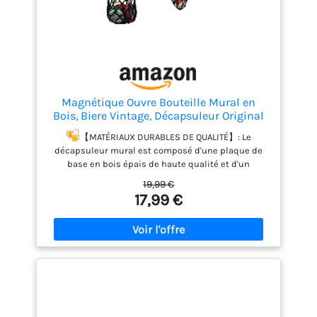
Magnétique Ouvre Bouteille Mural en
Bois, Biere Vintage, Décapsuleur Original
avec Cap Catcher, Accessoire Bar Exterieur,
【MATÉRIAUX DURABLES DE QUALITÉ】: Le
Cadeau Homme pour Papa, Amie et
décapsuleur mural est composé d'une plaque de
Collègue (Style 3)
base en bois épais de haute qualité et d'un
décapsuleur en alliage de zinc. La plaque de base
19,99 €
en bois est lisse, n'a pas d'odeur piquante, n'est pas
17,99 €
facile à déformer ou à casser, et l'ouvre-bouteille en
métal est durable, pas facile à rouiller et résistant à
la corrosion, adapté à tous les temps et saisons, et
pas facile à mouler même lorsqu'il est utilisé à
l'extérieur
【CONCEPTION RÉTRO PRATIQUE】: Le
style rétro country du décapsuleur mural et la
conception fixe du bar extérieur classique le
maintiennent à tout moment, vous permettant
d'ouvrir rapidement le bouchon de n'importe quelle