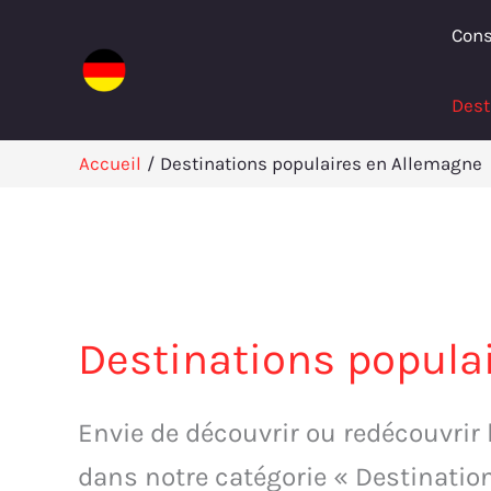
Aller
Cons
au
contenu
Dest
Accueil
Destinations populaires en Allemagne
Destinations popula
Envie de découvrir ou redécouvrir
dans notre catégorie « Destinatio