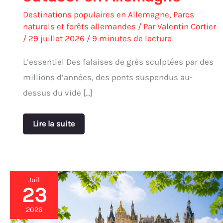
Destinations populaires en Allemagne
,
Parcs
naturels et forêts allemandes
/ Par
Valentin Cortier
/
29 juillet 2026
/
9 minutes de lecture
L’essentiel Des falaises de grès sculptées par des
millions d’années, des ponts suspendus au-
dessus du vide […]
Lire la suite
Juil
23
Visiter
le
château
2026
et