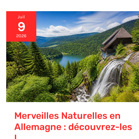
Juil
9
Merveilles
Naturelles
en
2026
Allemagne
:
découvrez-
les
!
Merveilles Naturelles en
Allemagne : découvrez-les
!