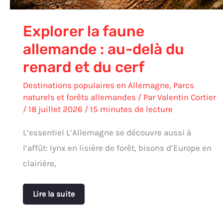
cerf
Explorer la faune
allemande : au-delà du
renard et du cerf
Destinations populaires en Allemagne
,
Parcs
naturels et forêts allemandes
/ Par
Valentin Cortier
/
18 juillet 2026
/
15 minutes de lecture
L’essentiel L’Allemagne se découvre aussi à
l’affût: lynx en lisière de forêt, bisons d’Europe en
clairière,
Lire la suite