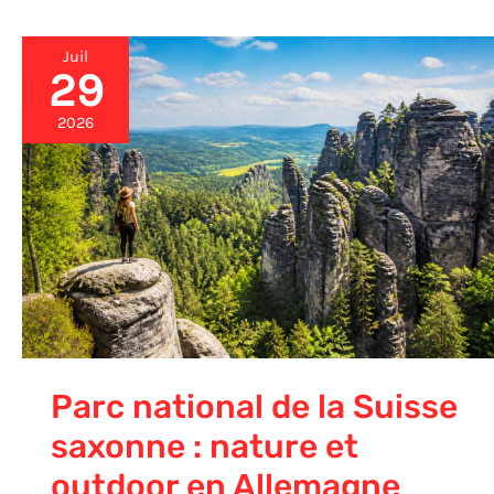
Juil
29
Parc
national
de
2026
la
Suisse
saxonne
:
nature
et
outdoor
en
Allemagne
Parc national de la Suisse
saxonne : nature et
outdoor en Allemagne