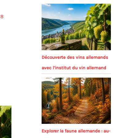
28
Découverte des vins allemands
avec l’institut du vin allemand
Explorer la faune allemande : au-