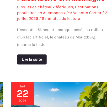
Circuits de châteaux féeriques
,
Destinations
populaires en Allemagne
/ Par
Valentin Cortier
/
juillet 2026
/
8 minutes de lecture
L’essentiel Silhouette baroque posée au milieu
d’un lac artificiel, le château de Moritzburg
incarne le faste
Lire la suite
Juil
22
Découverte
des
vins
2026
allemands