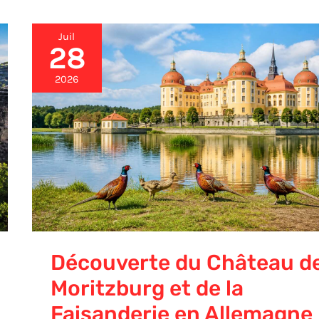
Juil
28
Découverte
du
Château
2026
de
Moritzburg
et
de
la
Faisanderie
en
Allemagne
Découverte du Château d
Moritzburg et de la
Faisanderie en Allemagne