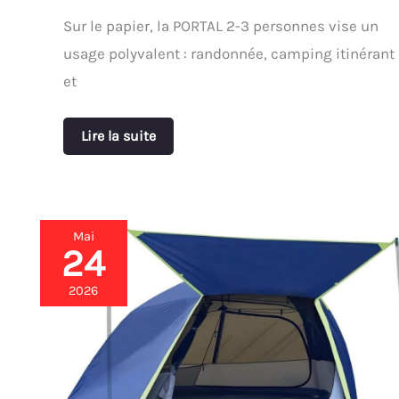
Sur le papier, la PORTAL 2-3 personnes vise un
usage polyvalent : randonnée, camping itinérant
et
Lire la suite
Mai
24
Test
de
la
2026
tente
ThreeBears
4
personnes
: