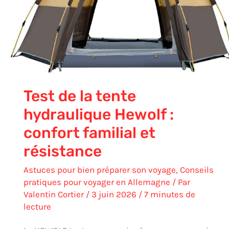
:
confort
familial
et
résistance
Test de la tente
hydraulique Hewolf :
confort familial et
résistance
Astuces pour bien préparer son voyage
,
Conseils
pratiques pour voyager en Allemagne
/ Par
Valentin Cortier
/
3 juin 2026
/
7 minutes de
lecture