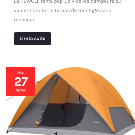
La HEWOLF tente pop-up vise les campeurs qui
veulent limiter le temps de montage sans
renoncer
Lire la suite
Mai
27
Test
:
tente
2026
Amazon
Basics
6
personnes
facile
à