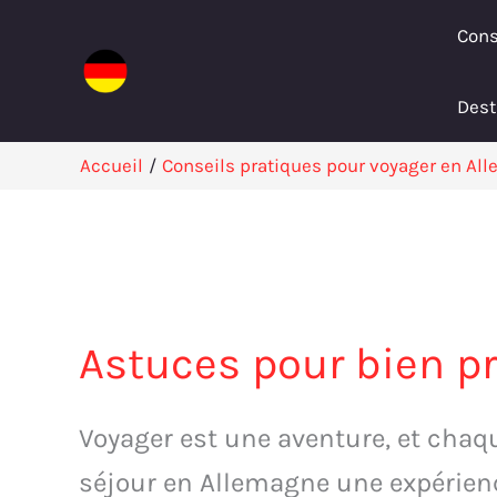
Aller
Cons
au
contenu
Dest
Accueil
Conseils pratiques pour voyager en Al
Astuces pour bien p
Voyager est une aventure, et chaqu
séjour en Allemagne une expérienc