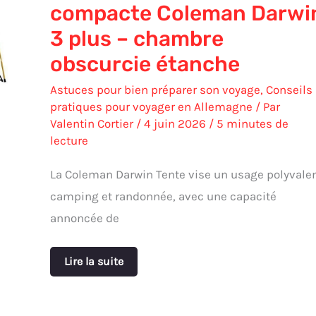
compacte Coleman Darwi
obscurcie
étanche
3 plus – chambre
obscurcie étanche
Astuces pour bien préparer son voyage
,
Conseils
pratiques pour voyager en Allemagne
/ Par
Valentin Cortier
/
4 juin 2026
/
5 minutes de
lecture
La Coleman Darwin Tente vise un usage polyvale
camping et randonnée, avec une capacité
annoncée de
Lire la suite