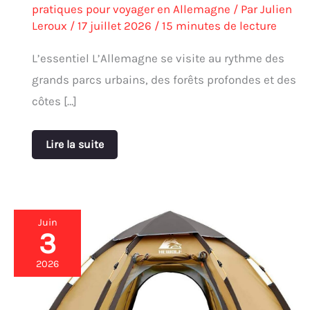
pratiques pour voyager en Allemagne
/ Par
Julien
Leroux
/
17 juillet 2026
/
15 minutes de lecture
L’essentiel L’Allemagne se visite au rythme des
grands parcs urbains, des forêts profondes et des
côtes […]
Lire la suite
Juin
3
Test
de
la
2026
tente
hydraulique
Hewolf