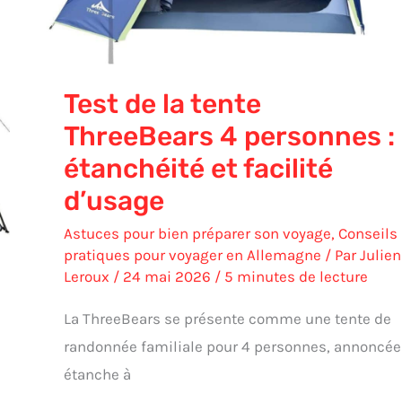
étanchéité
et
facilité
d’usage
Test de la tente
ThreeBears 4 personnes :
étanchéité et facilité
d’usage
Astuces pour bien préparer son voyage
,
Conseils
pratiques pour voyager en Allemagne
/ Par
Julien
Leroux
/
24 mai 2026
/
5 minutes de lecture
La ThreeBears se présente comme une tente de
randonnée familiale pour 4 personnes, annoncée
étanche à