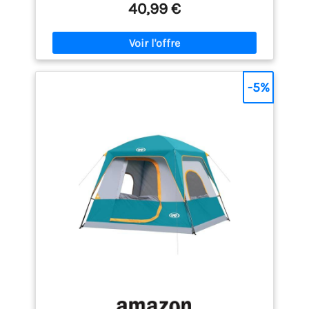
durables. Le revêtement argenté est conçu pour
40,99 €
réfléchir la lumière du soleil et bloquer jusqu'à 98 %
des rayons UV nocifs. Grâce au revêtement UV
argenté, vous ne verrez aucune silhouette à travers
cette tente et les personnes à l'extérieur ne
pourront pas non plus voir à travers. 【Conception
de Pop-up】Cette armature de tente portable est
-5%
fabriquée en fil d'acier 65 hautement élastique et
bénéficie d'un système d'ouverture automatique « à
la simple pression », qui permet un montage sans
outils en moins de 3 secondes. 【Excellente tenue
au sol】 Cette tente de douche à déploiement
rapide est équipée de piquets en fer en forme de « 7
» (21 cm de long, 4,6 mm de diamètre) et de 4
cordes de fixation, garantissant une grande
stabilité et une résistance au vent. Elle convient à
divers types de terrains, tels que la plage, les
pelouses ou les terrains de camping. 【Espace
spacieux】 Une fois déployée, elle mesure 120 × 120
× 190 cm et offre un espace intérieur spacieux
pouvant facilement accueillir un adulte debout
pour se changer, prendre une douche ou faire ses
besoins. Idéale pour le camping, la plage, les
festivals de musique et les sports de plein air, elle