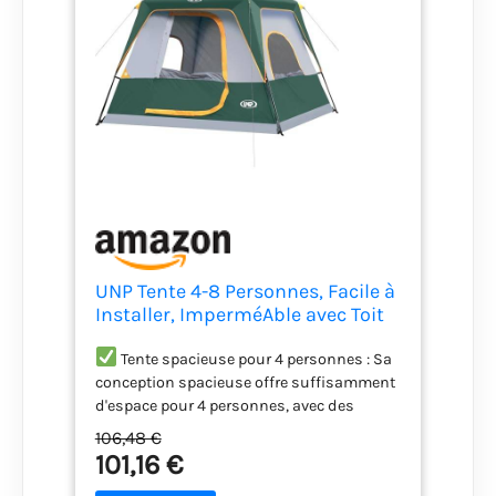
UNP Tente 4-8 Personnes, Facile à
Installer, ImperméAble avec Toit
Anti-Pluie pour
Camping/RandonnéE Et
Tente spacieuse pour 4 personnes : Sa
RandonnéE (Vert Foncé,
conception spacieuse offre suffisamment
240×210×180cm)
d'espace pour 4 personnes, avec des
dimensions de 2,4 x 2,1 x 1,8 m, des parois
106,48 €
presque droites et une hauteur centrale de
101,16 €
1,8 m, créant ainsi un espace généreux