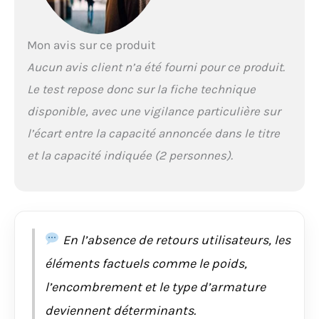
Garantie d'un an : la tente de camping
UNP offre une garantie de qualité
inconditionnelle d'un an pour vous
Mon avis sur ce produit
permettre d'acheter sans risque. Si vous
avez des questions sur les tentes, veuillez
Aucun avis client n’a été fourni pour ce produit.
nous contacter et nous vous apporterons
Le test repose donc sur la fiche technique
une solution satisfaisante dans les 12
heures.
disponible, avec une vigilance particulière sur
l’écart entre la capacité annoncée dans le titre
et la capacité indiquée (2 personnes).
En l’absence de retours utilisateurs, les
éléments factuels comme le poids,
l’encombrement et le type d’armature
deviennent déterminants.