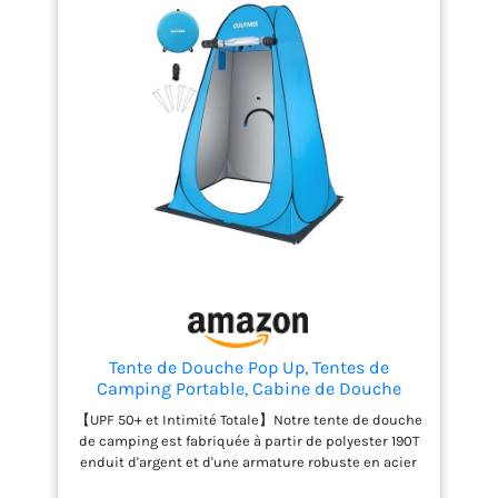
panneaux et les portes en maille offrent
une vue imprenable et une excellente
ventilation.
Structure stable : 4 piquets
en acier et un toit rectangulaire rendent la
tente plus solide, stable et résistante au
vent, idéale pour le camping en plein air, la
randonnée et la pêche par tous les temps.
Garantie d'un an : la tente de camping
UNP offre une garantie de qualité
inconditionnelle d'un an pour vous
permettre d'acheter sans risque. Si vous
avez des questions sur les tentes, veuillez
nous contacter et nous vous apporterons
une solution satisfaisante dans les 12
heures.
Tente de Douche Pop Up, Tentes de
Camping Portable, Cabine de Douche
Camping Anti-UV et Pluie, Tente de Toilette
【UPF 50+ et Intimité Totale】Notre tente de douche
pour Randonnée en Plein Air, Plage, Pique-
de camping est fabriquée à partir de polyester 190T
Nique et Pêche (Bleu ciel, 120 x 120 x
enduit d'argent et d'une armature robuste en acier
190CM)
de 5 mm, ce qui garantit des performances