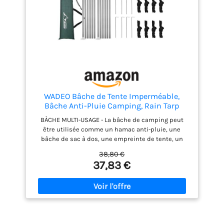
rectangulaire rendent la tente plus solide, stable et
résistante au vent, idéale pour le camping en plein
air, la randonnée et la pêche par tous les temps.
Garantie d'un an : la tente de camping UNP offre une
garantie de qualité inconditionnelle d'un an pour
vous permettre d'acheter sans risque. Si vous avez
des questions sur les tentes, veuillez nous
contacter et nous vous apporterons une solution
satisfaisante dans les 12 heures.
WADEO Bâche de Tente Imperméable,
Bâche Anti-Pluie Camping, Rain Tarp
BÀCHE MULTI-USAGE - La bâche de camping peut
être utilisée comme un hamac anti-pluie, une
bâche de sac à dos, une empreinte de tente, un
auvent, un abri anti-pluie, une couverture de pique-
38,80 €
nique, une couverture de plage, un tapis de
37,83 €
camping résistant à l'humidité, une bâche
d'ombrage pour la plage. et parc, couverture de
tente, etc. IMPERMÉABLE À L'EAU, PROTECTION
SOLAIRE - Le tissu anti-pluie du hamac est composé
d'un tissu Oxford crypté avec une doublure enduite
d'argent, ce qui le rend particulièrement durable.