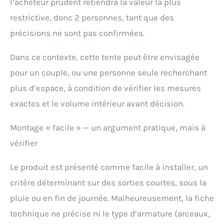
l’acheteur prudent retiendra la valeur la plus
et une excellente
restrictive, donc 2 personnes, tant que des
ventilation.
Structure
stable : 4 piquets en acier
précisions ne sont pas confirmées.
et un toit rectangulaire
rendent la tente plus
Dans ce contexte, cette tente peut être envisagée
solide, stable et résistante
au vent, idéale pour le
pour un couple, ou une personne seule recherchant
camping en plein air, la
plus d’espace, à condition de vérifier les mesures
randonnée et la pêche par
exactes et le volume intérieur avant décision.
tous les temps.
Garantie d'un an : la tente
de camping UNP offre une
Montage « facile » — un argument pratique, mais à
garantie de qualité
vérifier
inconditionnelle d'un an
pour vous permettre
d'acheter sans risque. Si
Le produit est présenté comme facile à installer, un
vous avez des questions
critère déterminant sur des sorties courtes, sous la
sur les tentes, veuillez
pluie ou en fin de journée. Malheureusement, la fiche
nous contacter et nous
vous apporterons une
technique ne précise ni le type d’armature (arceaux,
solution satisfaisante