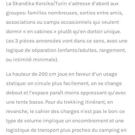
La Skandika Korsika/Turin s’adresse d’abord aux
moustiquaire à l'entrée
pour un grand confort
groupes: familles nombreuses, sorties entre amis,
de sommeil ✔ Rapide et
associations ou camps occasionnels qui veulent
facile à monter malgré la
taille - les arceaux
dormir « en cabines » plutôt qu’en dortoir unique.
marqués de couleur et
Les 3 pièces annoncées vont dans ce sens, avec une
les instructions claires
aident à l'assemblage.
logique de séparation (enfants/adultes, rangement,
Particulièrement
ou intimité minimale).
résistante aux
intempéries avec une
La hauteur de 200 cm joue en faveur d’un usage
colonne d'eau de 5000
mm et des coutures
statique: on circule plus facilement, on se change
étanches de haute
debout et l’espace paraît moins oppressant qu’avec
qualité ✔ Tente familiale
bien pensée avec de
une tente basse. Pour du trekking itinérant, en
nombreux extras :
revanche, le cahier des charges n’est pas le bon: ce
fenêtres et entrées avec
moustiquaires, crochet
type de volume implique un encombrement et une
pour lampe, poches
logistique de transport plus proches du camping en
pratiques de rangement,