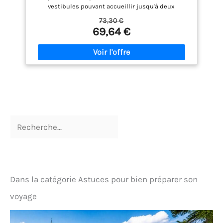
vestibules pouvant accueillir jusqu'à deux
personnes. Poids: 5,5 lb (2,5 kg). Dimensions
73,30 €
intérieures du sol: 225x135cm (88.6x53.1in), hauteur
69,64 €
intérieure: 110.3 (43.3in).
【WATERPROOF &
WINDPROOF】: Le matériau de la tente camping est
une fibre de polyester 68D de haute qualité et un
revêtement imperméable 190T, qui peuvent
empêcher efficacement les infiltrations d'eau;
Plancher soudé surélevé au bas de la tente pour
vous protéger des sols humides. Ajoutez quatre
cordes à vent pour vous assurer que la tente est
plus forte dans le vent.
【VENTILATION &
ANTIPARASITAIRE】: 1 grande fenêtre à mailles et 2
évents de plafond dans la partie supérieure de la
tente, assurent un flux d'air et présentent une
perméabilité aux gaz élevée; Le tissu micro-maillé à
haute densité est efficace pour prévenir l'intrusion
de moustiques et ne dégage aucune odeur
Dans la catégorie Astuces pour bien préparer son
chimique.
【EASY SETUP】: La fermeture à
glissière lisse et solide # 8 ne se bloque jamais,
voyage
vous pouvez facilement l'installer en 3 minutes et
la désassembler en moins de 2 minutes. Une tente
ultra legere parfaite peut être construite en