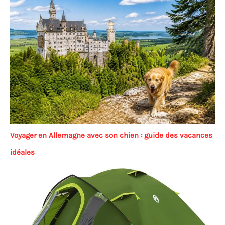
quelques étapes simples, parfaite pour les voyages
de camping.
【AUCUN ACHAT RISQUE】: Pas
besoin de revenir! Remplacement gratuit! Vous
faire un client heureux est notre objectif principal.
Si vous avez des questions, s'il vous plaît contactez-
nous et nous vous répondrons dans les 24 heures
et vous fournirons la solution parfaite.
Voyager en Allemagne avec son chien : guide des vacances
idéales