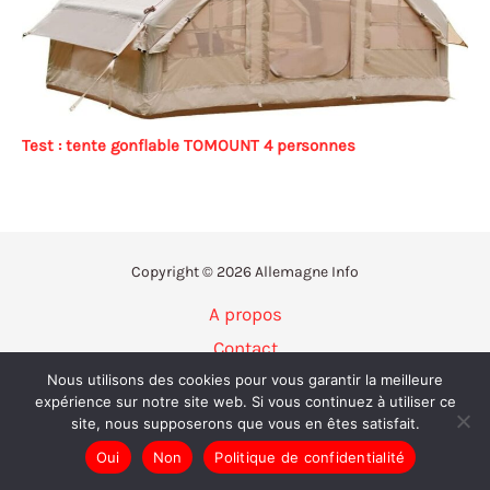
Test : tente gonflable TOMOUNT 4 personnes
Copyright © 2026 Allemagne Info
A propos
Contact
Politique de confidentialité
Nous utilisons des cookies pour vous garantir la meilleure
expérience sur notre site web. Si vous continuez à utiliser ce
Mentions légales
site, nous supposerons que vous en êtes satisfait.
Plan du site
Oui
Non
Politique de confidentialité