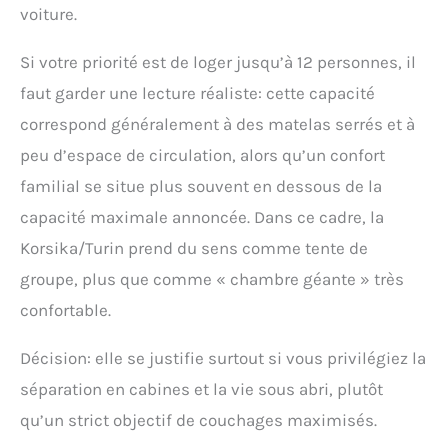
sortie zippée pour le
voiture.
câble, ouvertures de
ventilation ✔ Idéale
Si votre priorité est de loger jusqu’à 12 personnes, il
quand on a besoin de
faut garder une lecture réaliste: cette capacité
beaucoup de place - que
ce soit pour les vacances
correspond généralement à des matelas serrés et à
ou pour une fête !
peu d’espace de circulation, alors qu’un confort
Complet avec tapis de
sol assorti pour le
familial se situe plus souvent en dessous de la
séjour, sac de transport
capacité maximale annoncée. Dans ce cadre, la
robuste, instructions de
montage et sardines
Korsika/Turin prend du sens comme tente de
groupe, plus que comme « chambre géante » très
confortable.
Décision: elle se justifie surtout si vous privilégiez la
séparation en cabines et la vie sous abri, plutôt
qu’un strict objectif de couchages maximisés.