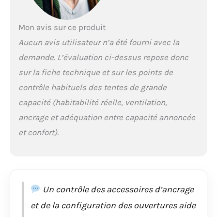
aident à l'assemblage.
Particulièrement
résistante aux
Mon avis sur ce produit
intempéries avec une
Aucun avis utilisateur n’a été fourni avec la
colonne d'eau de 5000
mm et des coutures
demande. L’évaluation ci-dessus repose donc
étanches de haute
sur la fiche technique et sur les points de
qualité ✔ Tente
familiale bien pensée
contrôle habituels des tentes de grande
avec de nombreux
capacité (habitabilité réelle, ventilation,
extras : fenêtres et
entrées avec
ancrage et adéquation entre capacité annoncée
moustiquaires,
et confort).
crochet pour lampe,
poches pratiques de
rangement, sortie
zippée pour le câble,
ouvertures de
ventilation ✔ Idéale
Un contrôle des accessoires d’ancrage
quand on a besoin de
et de la configuration des ouvertures aide
beaucoup de place -
que ce soit pour les