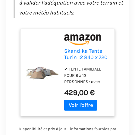
à valider l’adéquation avec votre terrain et
vacances ou pour une
votre météo habituels.
fête ! Complet avec
tapis de sol assorti
pour le séjour, sac de
transport robuste,
instructions de
montage et sardines
Skandika Tente
Turin 12 840 x 720
cm Brun/beige
✔ TENTE FAMILIALE
POUR 9 à 12
PERSONNES : avec
beaucoup d'espace
429,00 €
pour la famille, les
amis et beaucoup de
bagages et de
meubles dans le
grand séjour. Avec une
hauteur de 200 cm et
Disponibilité et prix à jour – informations fournies par
une entrée qui fait