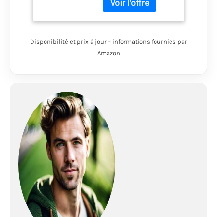
bagages et de
meubles dans le
grand séjour. Avec une
hauteur de 200 cm et
Disponibilité et prix à jour – informations fournies par
une entrée qui fait
Amazon
également office de
marquise ✔ Les trois
cabines de couchage
offrent de l'espace
pour un total de 12
personnes et chacune
a son propre tapis de
sol cousu et sa
moustiquaire à l'entrée
pour un grand confort
de sommeil ✔ Rapide
et facile à monter
malgré la taille - les
arceaux marqués de
couleur et les
instructions claires