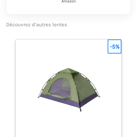
Amazon
également office de
marquise ✔ Les trois
cabines de couchage
offrent de l'espace
Découvrez d’autres tentes
pour un total de 12
personnes et chacune
a son propre tapis de
-5%
sol cousu et sa
moustiquaire à l'entrée
pour un grand confort
de sommeil ✔ Rapide
et facile à monter
malgré la taille - les
arceaux marqués de
couleur et les
instructions claires
aident à l'assemblage.
Particulièrement
résistante aux
intempéries avec une
colonne d'eau de 5000