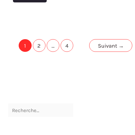
1
2
…
4
Suivant
→