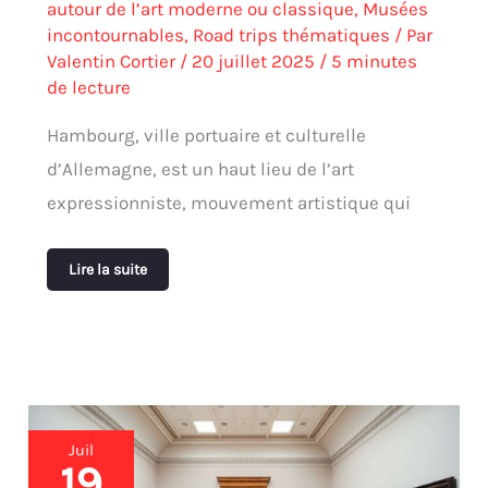
autour de l’art moderne ou classique
,
Musées
incontournables
,
Road trips thématiques
/ Par
Valentin Cortier
/
20 juillet 2025
/
5 minutes
de lecture
Hambourg, ville portuaire et culturelle
d’Allemagne, est un haut lieu de l’art
expressionniste, mouvement artistique qui
Lire la suite
Peinture
Juil
et
19
sculpture