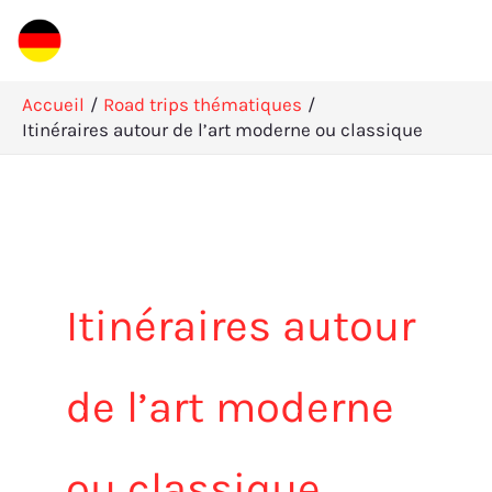
Aller
R
au
e
contenu
c
Accueil
Road trips thématiques
Itinéraires autour de l’art moderne ou classique
h
e
r
c
h
Itinéraires autour
e
r
de l’art moderne
ou classique