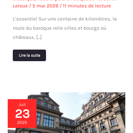
Leroux
/
5 mai 2026
/
11 minutes de lecture
L’essentiel Sur une centaine de kilomètres, la
route du baroque relie villes et bourgs où
châteaux, […]
Lire la suite
Voyage
Juil
dans
23
le
temps
2025
:
galeries