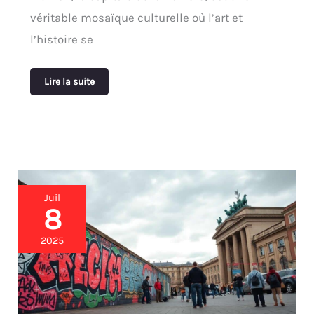
véritable mosaïque culturelle où l’art et
l’histoire se
Lire la suite
Street
Juil
art
8
berlinois
:
2025
carte
interactive
des
fresques
à
ne