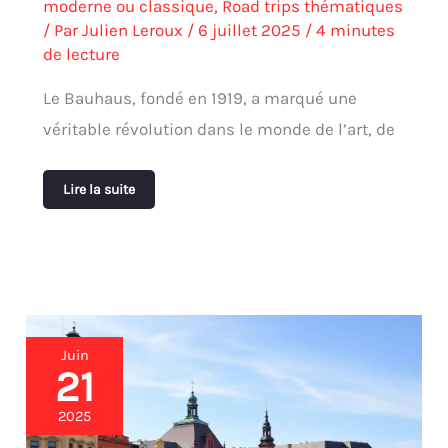
moderne ou classique
,
Road trips thématiques
/ Par
Julien Leroux
/
6 juillet 2025
/
4 minutes
de lecture
Le Bauhaus, fondé en 1919, a marqué une
véritable révolution dans le monde de l’art, de
Lire la suite
Potsdam
Juin
et
21
ses
joyaux
2025
artistiques
: