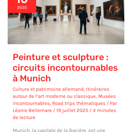
:
2025
circuits
incontournables
à
Munich
Peinture et sculpture :
circuits incontournables
à Munich
Culture et patrimoine allemand
,
Itinéraires
autour de l’art moderne ou classique
,
Musées
incontournables
,
Road trips thématiques
/ Par
Léonie Bellemare
/
19 juillet 2025
/
4 minutes
de lecture
Munich, la capitale de la Bavière, est une