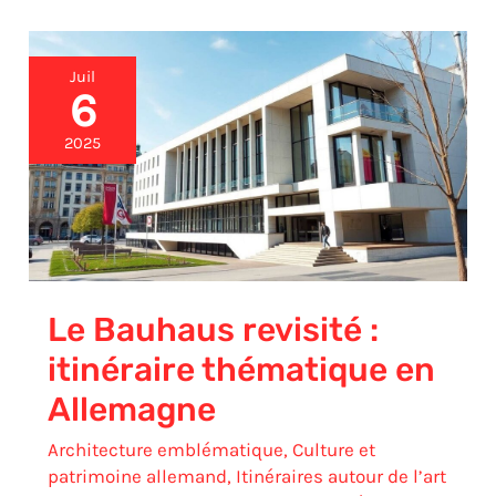
Le
Juil
Bauhaus
6
revisité
:
2025
itinéraire
thématique
en
Allemagne
Le Bauhaus revisité :
itinéraire thématique en
Allemagne
Architecture emblématique
,
Culture et
patrimoine allemand
,
Itinéraires autour de l’art