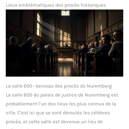
Lieux emblématiques des procès historiques
La salle 600 : berceau des procès de Nuremberg
La salle 600 du palais de justice de Nuremberg est
probablement l’un des lieux les plus connus de la
ville. C’est ici que se sont déroulés les célèbres
procès, et cette salle est devenue un lieu de