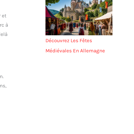
 et
rc à
delà
Découvrez Les Fêtes
Médiévales En Allemagne
n.
ens,