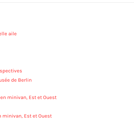
lle aile
rspectives
usée de Berlin
n minivan, Est et Ouest