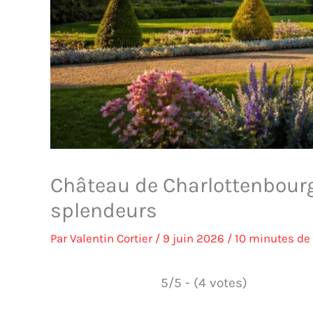
Château de Charlottenbourg 
splendeurs
Par
Valentin Cortier
/
9 juin 2026
/
10 minutes de 
5/5 - (4 votes)