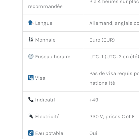
2 à 4 heures sur plac
recommandée
Langue
Allemand, anglais c
Monnaie
Euro (EUR)
Fuseau horaire
UTC+1 (UTC+2 en été
Pas de visa requis po
Visa
nationalité
Indicatif
+49
Électricité
230 V, prises C et F
Eau potable
Oui