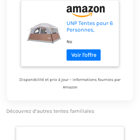
UNP Tentes pour 6
Personnes,
imperméable,
No
Coupe-Vent,
Installation
Facile, Tente de
Camping
familiale Double
Couche - 3 x 2,7 x
Disponibilité et prix à jour – informations fournies par
2 m (H)
Amazon
Découvrez d’autres tentes familiales