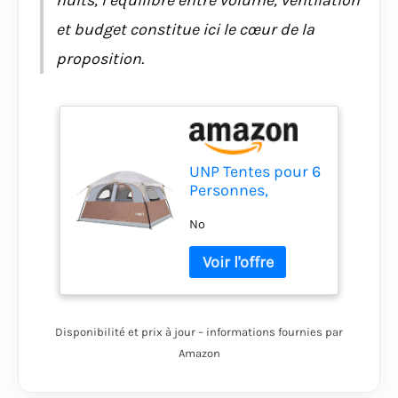
et budget constitue ici le cœur de la
proposition.
UNP Tentes pour 6
Personnes,
imperméable,
No
Coupe-Vent,
Installation
Facile, Tente de
Camping
familiale Double
Couche - 3 x 2,7 x
Disponibilité et prix à jour – informations fournies par
2 m (H)
Amazon