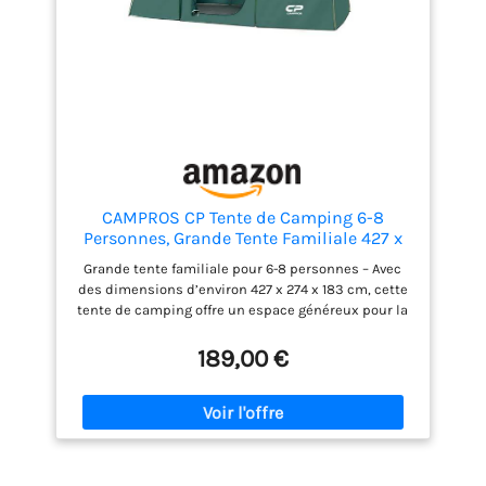
pratique, idéale pour les escapades en randonnée
et en montagne. Comprend aussi un crochet pour
suspendre des éclairages INFORMATIONS SUR LA
TENTE DE CAMPING : Dimensions totales : 615l x 235P
x 195H cm ; - Dimensions pliées : 69l x 28P x 26H cm
; - Charge max. recommandée : 1 kg (crochet) ; -
Montage nécessaire
CAMPROS CP Tente de Camping 6-8
Personnes, Grande Tente Familiale 427 x
274 x 183 cm, 2 Chambres avec
Grande tente familiale pour 6-8 personnes – Avec
Séparateur, Hauteur Confortable, Montage
des dimensions d’environ 427 x 274 x 183 cm, cette
Rapide en 5 Minutes, Ventilée, Camping
tente de camping offre un espace généreux pour la
Famille
famille, les enfants, les amis, les sacs de couchage
et le matériel de camping. 2 espaces de couchage
189,00 €
avec cloison – Le séparateur inclus permet de
diviser la tente en deux zones, idéal pour les
parents et les enfants, les couples ou les amis qui
souhaitent plus d’intimité pendant le camping.
Installation simple et rapide – Deux personnes
peuvent monter la tente en environ 5 minutes. Une