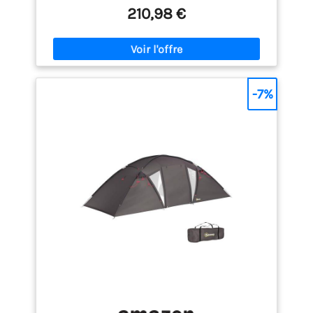
chambres séparées et son grand espace de vie
210,98 €
assurent confort, intimité et organisation optimale
pendant le camping. 【HAUTEUR DE 183 CM ET
GRAND ESPACE DE VIE】Grâce à sa hauteur
intérieure de 183 cm, les adultes peuvent se
déplacer confortablement à l’intérieur de la tente.
Son espace de vie spacieux est idéal pour les repas,
-7%
les moments de détente ou le rangement des
bagages et équipements de camping. 【TENTE
TUNNEL IMPERMÉABLE POUR LE CAMPING】Conçue
pour les séjours en plein air, cette tente tunnel
familiale offre une protection fiable contre la pluie
et le vent. Elle constitue un abri confortable pour le
camping en famille, les vacances en plein air et les
longs séjours sous tente. 【MOUSTIQUAIRES ET
VENTILATION OPTIMALE】Les multiples portes et
fenêtres équipées de moustiquaires favorisent la
circulation de l’air tout en empêchant l’entrée des
insectes. L’intérieur reste ainsi agréable même
pendant les journées estivales les plus chaudes.
【ÉQUIPEMENTS PRATIQUES POUR LE CAMPING EN
FAMILLE】Livrée avec un sac de transport, cette
tente de camping est facile à transporter et à