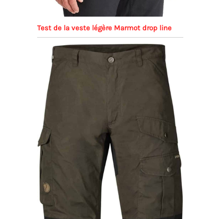
Test de la veste légère Marmot drop line