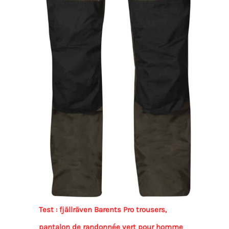
Test : fjällräven Barents Pro trousers,
pantalon de randonnée vert pour homme