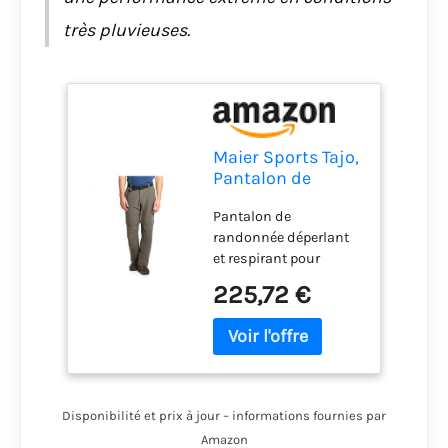
très pluvieuses.
Maier Sports Tajo,
Pantalon de
Randonnée
Pantalon de
Déperlant
randonnée déperlant
Homme
et respirant pour
différentes activités de
225,72 €
plein air comme le
trekking et la
randonnée ou pour la
vie quotidienne
mSTRETCH Pro 4
hautement élastique
Disponibilité et prix à jour – informations fournies par
pour un confort
Amazon
agréable et une grande