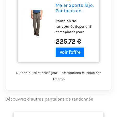
Maier Sports Tajo,
Pantalon de
Randonnée
Pantalon de
Déperlant
randonnée déperlant
Homme
et respirant pour
différentes activités de
225,72 €
plein air comme le
trekking et la
randonnée ou pour la
vie quotidienne
mSTRETCH Pro 4
hautement élastique
Disponibilité et prix à jour – informations fournies par
pour un confort
Amazon
agréable et une grande
liberté de mouvement,
Pas de sensation
désagréable de froid
Découvrez d’autres pantalons de randonnée
grâce à la technologie
Dryprotec à séchage
rapide Confort de port