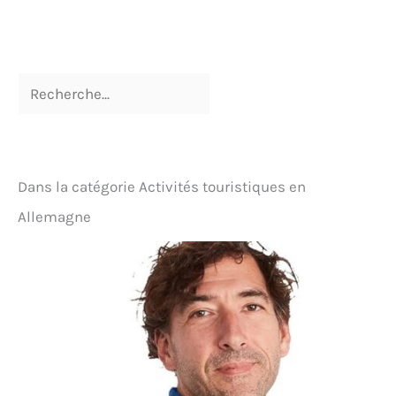
Le matériau respirant sèche rapidement après le
lavage ou la pluie légère, ce qui les rend adaptés
pour le camping, les vacances à pied et les voyages
d'été Poches pratiques pour les essentiels du
quotidien : équipé de poches latérales
fonctionnelles, ce pantalon cargo vous permet de
transporter de petits objets essentiels tels qu'un
téléphone, des clés ou des articles de voyage. La
coupe décontractée favorise la liberté de
mouvement tout en conservant un look extérieur
propre et pratique. Polyvalent pour les voyages,
Dans la catégorie Activités touristiques en
l'extérieur et les tenues décontractées : convient
pour les sentiers de randonnée, les visites en ville
Allemagne
ou les week-ends décontractés, ce pantalon
s'associe facilement avec des t-shirts, des sweats à
capuche ou des vestes d'extérieur. Un ajout
pratique à toute garde-robe de voyage ou
d'extérieur, offrant confort et adaptabilité dans un
seul design Tailles: Veuillez consulter la tableau
des tailles avant l’achat