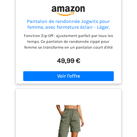
Pantalon de randonnée Jogwits pour
femme, avec fermeture éclair - Léger,
respirant, séchage rapide - Pantalon de
Fonction Zip-Off : ajustement parfait par tous les
trekking pour safari, été, travail et plein
temps. Ce pantalon de randonnée zippé pour
air, Vert clair, L
femme se transforme en un pantalon court d'été
pour femme en quelques secondes. Il suffit de
séparer les jambes au niveau des coutures
49,99 €
préfabriquées – Idéal en cas d'augmentation des
températures ou pour un refroidissement spontané
au bord du lac. Les parties détachables peuvent
être rangées de manière compacte, vous
permettant ainsi de rester flexible à tout moment.
Matériau respirant et à séchage rapide : le pantalon
de trekking d'été pour femme est fabriqué en tissu
léger à séchage rapide qui évacue efficacement
l'humidité et vous garde au sec même lors
d'activités intenses telles que la randonnée,
l'escalade ou le cyclisme. Protection solaire UPF 50+
– Grâce au matériau bloquant les UV, le pantalon de
plein air pour femme offre une protection optimale