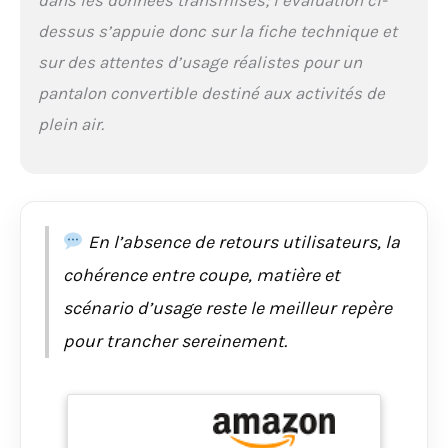
jambes avec réglage
dessus s’appuie donc sur la fiche technique et
pratique de la largeur
Contenu : 1 x Maier
sur des attentes d’usage réalistes pour un
Sports Tajo, Coupe :
pantalon convertible destiné aux activités de
Regular Fit, Coloris :
Marron, Taille : 66
plein air.
(W48/L33)
En l’absence de retours utilisateurs, la
cohérence entre coupe, matière et
scénario d’usage reste le meilleur repère
pour trancher sereinement.