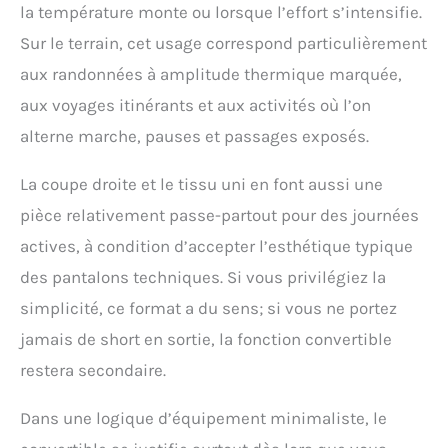
la température monte ou lorsque l’effort s’intensifie.
chaussures, Ceinture
incluse pour une coupe
Sur le terrain, cet usage correspond particulièrement
optimale Imprégnation,
aux randonnées à amplitude thermique marquée,
4 poches spacieuses
aux voyages itinérants et aux activités où l’on
avec fermeture à
glissière, Poche de
alterne marche, pauses et passages exposés.
sécurité intérieure
pratique, Ourlet des
La coupe droite et le tissu uni en font aussi une
jambes avec réglage
pratique de la largeur
pièce relativement passe-partout pour des journées
Contenu : 1 x Maier
actives, à condition d’accepter l’esthétique typique
Sports Tajo, Coupe :
Regular Fit, Coloris :
des pantalons techniques. Si vous privilégiez la
Marron, Taille : 66
simplicité, ce format a du sens; si vous ne portez
(W48/L33)
jamais de short en sortie, la fonction convertible
restera secondaire.
Dans une logique d’équipement minimaliste, le