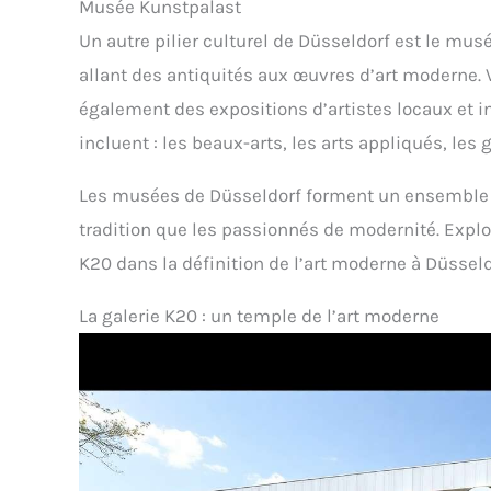
Musée Kunstpalast
Un autre pilier culturel de Düsseldorf est le mus
allant des antiquités aux œuvres d’art moderne. V
également des expositions d’artistes locaux et i
incluent : les beaux-arts, les arts appliqués, les 
Les musées de Düsseldorf forment un ensemble ri
tradition que les passionnés de modernité. Explo
K20 dans la définition de l’art moderne à Düsseld
La galerie K20 : un temple de l’art moderne