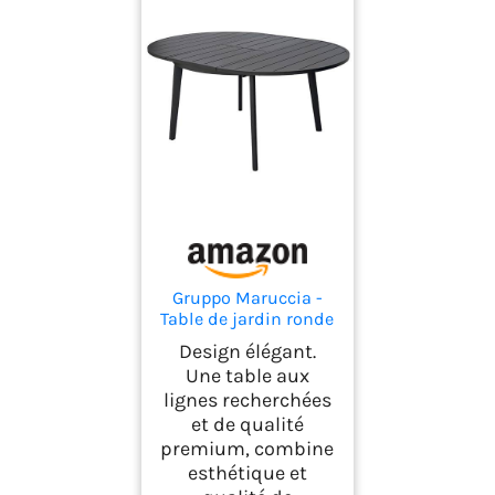
Gruppo Maruccia -
Table de jardin ronde
en aluminium -
Design élégant.
Structure extensible
Une table aux
de 120 à 170 cm -
lignes recherchées
Mobilier extérieur,
et de qualité
Bars, Restaurants
(Antracite)
premium, combine
esthétique et