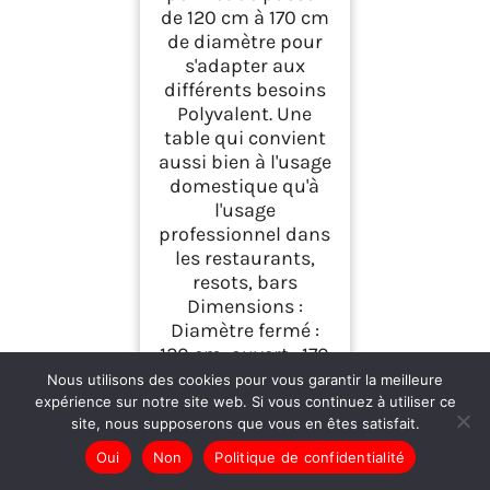
de 120 cm à 170 cm
de diamètre pour
s'adapter aux
différents besoins
Polyvalent. Une
table qui convient
aussi bien à l'usage
domestique qu'à
l'usage
professionnel dans
les restaurants,
resots, bars
Dimensions :
Diamètre fermé :
120 cm, ouvert : 170
cm, profondeur :
Nous utilisons des cookies pour vous garantir la meilleure
90 cm, hauteur : 77
expérience sur notre site web. Si vous continuez à utiliser ce
cm, parfait pour
site, nous supposerons que vous en êtes satisfait.
accueillir jusqu'à 8
Oui
Non
Politique de confidentialité
personnes