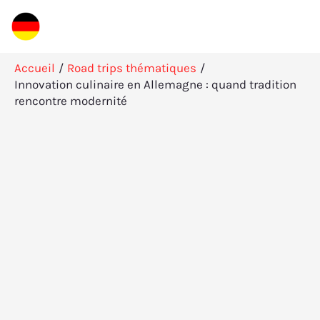
Aller
R
au
e
contenu
c
Accueil
Road trips thématiques
h
Innovation culinaire en Allemagne : quand tradition
rencontre modernité
e
r
c
h
e
r