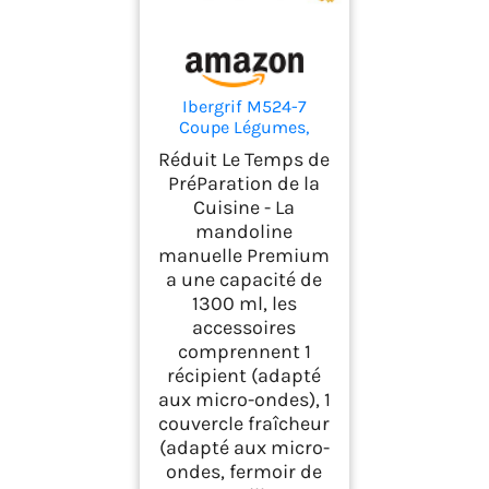
Ibergrif M524-7
Coupe Légumes,
Mandoline 7 en 1
Réduit Le Temps de
Multifonction
PréParation de la
Cuisine - La
mandoline
manuelle Premium
a une capacité de
1300 ml, les
accessoires
comprennent 1
récipient (adapté
aux micro-ondes), 1
couvercle fraîcheur
(adapté aux micro-
ondes, fermoir de