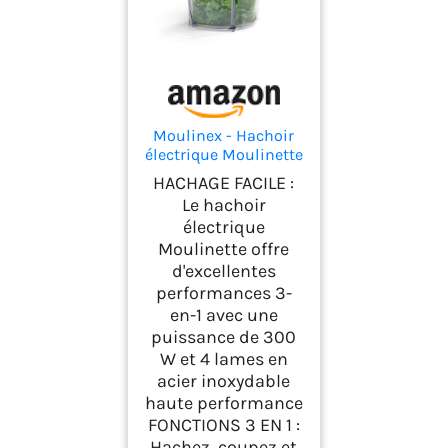
Moulinex - Hachoir
électrique Moulinette
Essential 300W bol
HACHAGE FACILE :
400 mL - Blanc
Le hachoir
électrique
Moulinette offre
d'excellentes
performances 3-
en-1 avec une
puissance de 300
W et 4 lames en
acier inoxydable
haute performance
FONCTIONS 3 EN 1 :
Hachez, coupez et