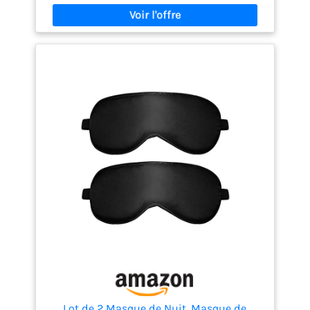
glacée 】 - non seulement elle absorbe la chaleur,
mais elle a aussi un toucher lisse et confortable sur
la peau.
【 Super léger 】 - ce cache oeil pour
dormir pèse juste 30 grammes en poids, vous
oublierez peut-être même que vous portez un
masque.
【 Liberté de mouvement 】 - nous
concevons nos bandeau nuit yeux avec
suffisamment d’espace pour que vos cils ne soient
jamais contraints.
【Programme de
remplacement de 2 ans】- Pour vous prouver à quel
point nous avons confiance dans la qualité de notre
masque de sommeil, nous sommes fiers de vous
offrir un programme de remplacement de 2 ans.
Lot de 2 Masque de Nuit, Masque de