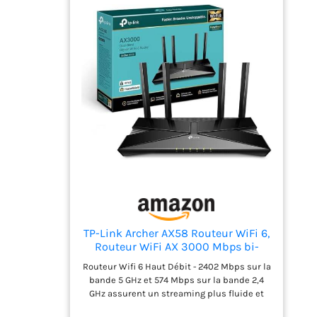
MIMO tout en réduisant simultanément le
décalage Couverture plus fiable - obtenez
une couverture WiFi plus solide et plus
fiable avec Archer AX18 car il concentre la
puissance du signal sur vos appareils à
l'aide de la technologie Beamforming et de
quatre antennes Augmentation de la durée
de vie de la batterie - la technologie Target
Wake Time réduit la consommation
d'énergie de vos appareils pour prolonger la
durée de vie de la batterie Configuration
facile - configurez votre routeur en quelques
minutes avec la puissante application TP-
Link Tether Rétrocompatible - Archer AX18
prend en charge toutes les normes 802.11
précédentes et tous les appareils WiFi
TP-Link Archer AX58 Routeur WiFi 6,
Routeur WiFi AX 3000 Mbps bi-
Bande, 5 Ports Gigabit, 4 antennes à
Routeur Wifi 6 Haut Débit - 2402 Mbps sur la
Haute Performance, WPA3, Contrôle
bande 5 GHz et 574 Mbps sur la bande 2,4
Parental, EasyMesh, Antivirus
GHz assurent un streaming plus fluide et
intégré
des téléchargements plus rapides