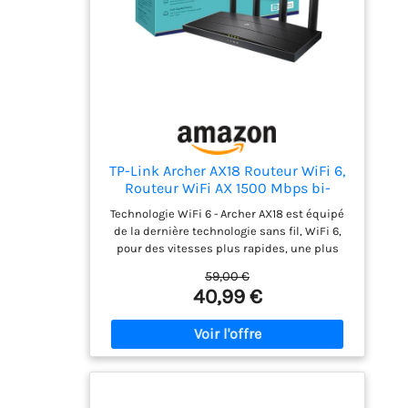
TP-Link Archer AX18 Routeur WiFi 6,
Routeur WiFi AX 1500 Mbps bi-
Bande, 4 Ports Gigabit, 4 antennes à
Technologie WiFi 6 - Archer AX18 est équipé
Haute Performance, WPA3, Contrôle
de la dernière technologie sans fil, WiFi 6,
Parental, EasyMesh, Antivirus
pour des vitesses plus rapides, une plus
intégré
grande capacité et une réduction de la
59,00 €
congestion du réseau Débits 1,5 Gbit/s - le
40,99 €
routeur Archer AX18 atteint des vitesses
encore plus rapides jusqu'à 1,5 Gbit/s (1201
Mbps sur la bande 5 GHz et 300 Mbps sur la
bande 2,4 GHz) Connectez plus d'appareils -
la technologie WiFi 6 communique plus de
données à plus d'appareils en utilisant la
technologie révolutionnaire OFDMA et MU-