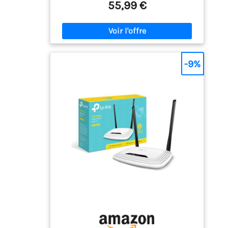
Couverture Wifi Étendue - quatre antennes
55,99 €
externes à gain élevé et la technologie
Beamforming se combinent pour étendre un
WiFi puissant et fiable dans toute votre
maison Latence Ultra-faible - Profitez de la
fluidité du Gaming et du streaming vidéo
simultanément, l'OFDMA renforce votre WiFi
-9%
en permettant à plusieurs clients de
partager une bande en même temps, ce qui
réduit la latence Connectez Plus D'appareils
Simultanément - Les technologies OFDMA et
MU-MIMO augmentent la capacité de 4 fois
pour permettre la transmission simultanée
vers plus de périphériques Compatible avec
OneMesh - Supporte OneMesh pour créer
une couverture complète et fluide de toute
la maison, évitant les coupures et les
retards lors du passage d'un signal à l'autre
(l'extension WiFi OneMesh est nécessaire)
Sécurité WPA3 Avancée - Le dernier protocole
de sécurité WiFi, WPA3, apporte de nouvelles
capacités pour améliorer la cybersécurité
des réseaux personnels Protection Avancée
Contre Les Cybermenaces - Avec TP-Link