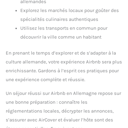
allemandes
【Détente Profonde N'importe Où】Où que vous
soyez (en voyage, à la maison, à l'hôtel, dans le train,
Explorez les marchés locaux pour goûter des
dans l'avion ...), notre masque de yeux peut vous
spécialités culinaires authentiques
apporter l'obscurité totale et vous offrir un bon
environnement pour dormir.
Utilisez les transports en commun pour
découvrir la ville comme un habitant
En prenant le temps d’explorer et de s’adapter à la
culture allemande, votre expérience Airbnb sera plus
enrichissante. Gardons à l’esprit ces pratiques pour
une expérience complète et réussie.
Un séjour réussi sur Airbnb en Allemagne repose sur
une bonne préparation : connaître les
réglementations locales, décrypter les annonces,
s’assurer avec AirCover et évaluer l’hôte sont des