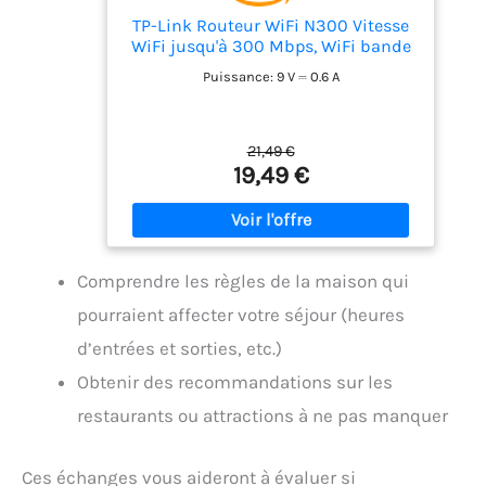
HomeShield, profitez de fonctions de
TP-Link Routeur WiFi N300 Vitesse
sécurité avancées pour créer un
WiFi jusqu'à 300 Mbps, WiFi bande
environnement sûr qui protège les données
de 2,4GHz, 5 ports (4 ports Ethernet
et la confidentialité de votre famille et de
Puissance: 9 V ⎓ 0.6 A
), 2 antennes externes, Contrôle
votre réseau, le service HomeShield Pro
parental, QoS, TL-WR841N Blanc
exige un abonnement Improved Battery Life -
Target Wake Time aide vos appareils à
21,49 €
communiquer davantage tout en
19,49 €
consommant moins d'énergie
Comprendre les règles de la maison qui
pourraient affecter votre séjour (heures
d’entrées et sorties, etc.)
Obtenir des recommandations sur les
restaurants ou attractions à ne pas manquer
Ces échanges vous aideront à évaluer si