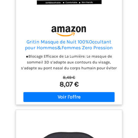
Gritin Masque de Nuit 100%Occultant
pour Hommes&Femmes Zero Pression
Design
●Blocage Efficace de La Lumière: Le masque de
sommeil 3D s’adapte aux contours du visage,
s’adapte au pont nasal du corps humain pour éviter
efficacement les fuites de lumière, la conception de
8,49 €
l’orbite intégrée en 3D n’exerce pas de pression sur
8,07 €
les yeux, ce qui le rend confortable et libre. ●Doux
et Confortable pour Dormir: Nous utilisons des
tissus doux de haute qualité qui sont agréables au
toucher et favorisent une expérience de sommeil
confortable et relaxante. ●Elastique Ajustable: Le
bandeau élastique réglable est facile à ajuster,
s’adapte aux différentes tailles de tête, n’emmêle
pas les cheveux et enveloppe confortablement la
tête pendant le sommeil sans bouger, assurant un