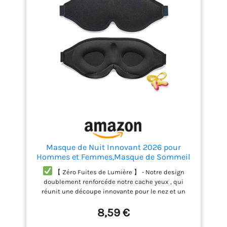
sommeil durable et profond. ●Combinaison Parfaite
pour Le Sommeil: 2 paires de bouchons d'oreille
supplémentaires réduisent le bruit et fonctionnent
avec un masque de sommeil pour vous permettre
de profiter d’un sommeil calme et confortable.
●Choix Idéal: Le masque de sommeil 3D est un
choix idéal pour les personnes qui ont besoin d’un
sommeil confortable, où que vous soyez, ce qui en
fait le meilleur choix pour les déplacements, les
voyages et les siestes.
Masque de Nuit Innovant 2026 pour
Hommes et Femmes,Masque de Sommeil
(Noir)
【 Zéro Fuites de Lumière 】 - Notre design
doublement renforcéde notre cache yeux , qui
réunit une découpe innovante pour le nez et un
tissu qui bloque la lumière assure que vos yeux
8,59 €
restent complètement dans le noir, même dans les
conditions les plus lumineuses.
【 Matière soie