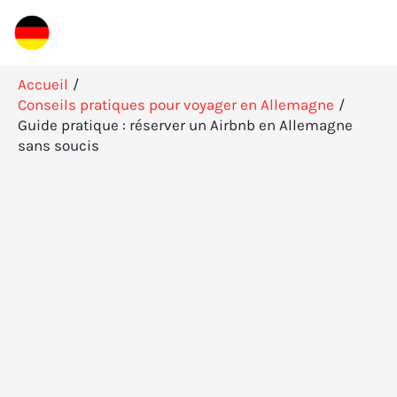
Aller
R
au
e
contenu
c
Accueil
h
Conseils pratiques pour voyager en Allemagne
Guide pratique : réserver un Airbnb en Allemagne
e
sans soucis
r
c
h
e
r