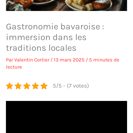
Gastronomie bavaroise :
immersion dans les
traditions locales
Par
Valentin Cortier
/
13 mars 2025
/
5 minutes de
lecture
5/5 - (7 votes)