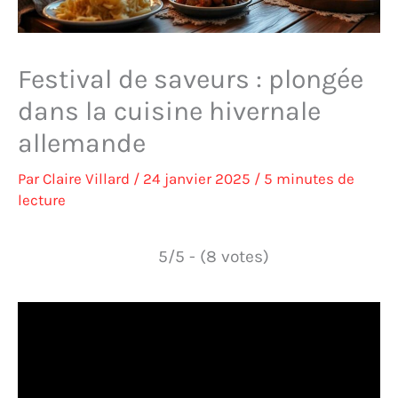
Festival de saveurs : plongée
dans la cuisine hivernale
allemande
Par
Claire Villard
/
24 janvier 2025
/
5 minutes de
lecture
5/5 - (8 votes)