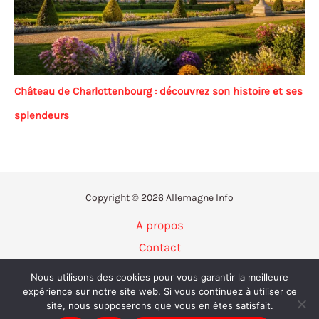
Château de Charlottenbourg : découvrez son histoire et ses
splendeurs
Copyright © 2026 Allemagne Info
A propos
Contact
Politique de confidentialité
Nous utilisons des cookies pour vous garantir la meilleure
Mentions légales
expérience sur notre site web. Si vous continuez à utiliser ce
site, nous supposerons que vous en êtes satisfait.
Plan du site