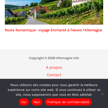
Route Romantique : voyage Enchanté à Travers l’Allemagne
Copyright © 2026 Allemagne Info
A propos
Contact
Politique de confidentialité
Nous utilisons des cookies pour vous garantir la meilleure
Mentions légales
expérience sur notre site web. Si vous continuez à utiliser ce
site, nous supposerons que vous en êtes satisfait.
Plan du site
Oui
Non
Politique de confidentialité