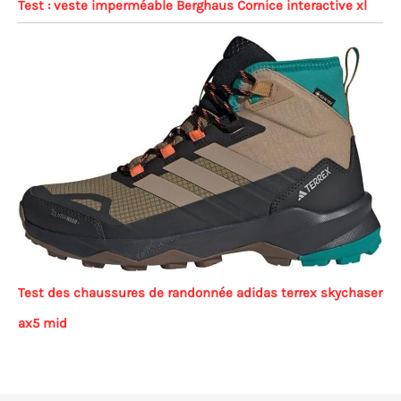
Test : veste imperméable Berghaus Cornice interactive xl
Test des chaussures de randonnée adidas terrex skychaser
ax5 mid