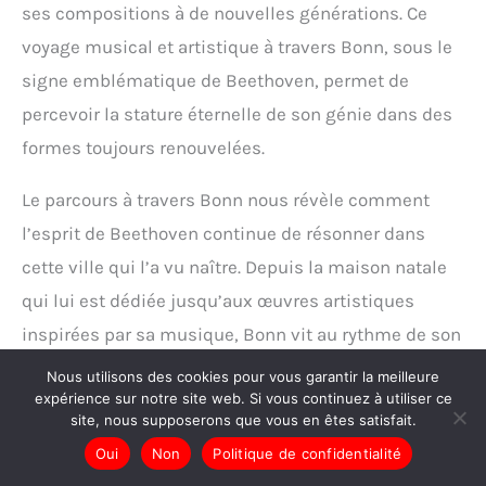
ses compositions à de nouvelles générations. Ce
voyage musical et artistique à travers Bonn, sous le
signe emblématique de Beethoven, permet de
percevoir la stature éternelle de son génie dans des
formes toujours renouvelées.
Le parcours à travers Bonn nous révèle comment
l’esprit de Beethoven continue de résonner dans
cette ville qui l’a vu naître. Depuis la maison natale
qui lui est dédiée jusqu’aux œuvres artistiques
inspirées par sa musique, Bonn vit au rythme de son
génie. Les itinéraires, expositions et événements
Nous utilisons des cookies pour vous garantir la meilleure
expérience sur notre site web. Si vous continuez à utiliser ce
incarnent cette passion partagée pour l’œuvre de
site, nous supposerons que vous en êtes satisfait.
Beethoven. Cette exploration témoigne de son
Oui
Non
Politique de confidentialité
influence indéfectible et de la capacité de Bonn à