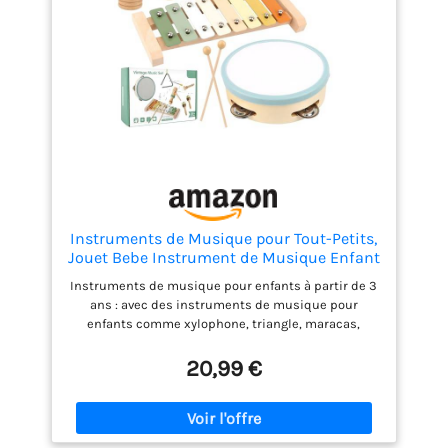
Instruments de Musique pour Tout-Petits,
Jouet Bebe Instrument de Musique Enfant
Batterie Xylophone Bebe Instrument,
Instruments de musique pour enfants à partir de 3
Jouets musicaux Montessori pour bébés,
ans : avec des instruments de musique pour
pour Bois Cadeau Enfant 3 4 5 Ans
enfants comme xylophone, triangle, maracas,
tambourin, bois et clarinette, votre enfant peut
explorer le ton, le volume et le rythme à travers
20,99 €
différents instruments. Les tons riches peuvent
aider votre enfant à améliorer sa sensibilité à la
musique. Sécurité et durabilité : les instruments de
musique pour enfants sont fabriqués en bois 100 %