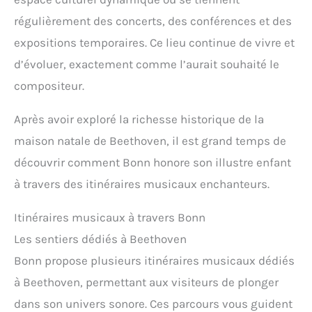
rangement exclusif muni d'un cordon de serrage.
neutre avec un sac de transport au design unique
Facile à transporter pour un pique-nique ou une
régulièrement des concerts, des conférences et des
pour un nettoyage et un rangement faciles. Cadeau
visite chez des amis, il vous permet de lancer à tout
pour bébé neutre, très adapté aux festivals pour les
expositions temporaires. Ce lieu continue de vivre et
moment et en tout lieu des petits jeux musicaux en
bébés de 18 mois.
famille. Vous pouvez même former un petit groupe
d’évoluer, exactement comme l’aurait souhaité le
de musique sur l'herbe. Des Jouets d'excellente
Qualité: fabriqués en bois naturel, aux teintes
compositeur.
douces, à la finition soignée et à la structure solide
et résistante. Leur surface est lisse et sans
Après avoir exploré la richesse historique de la
aspérités, ce qui les rend très adaptés à votre
enfant. Cadeau pour Bébés Garçons Filles12 Mois+:
maison natale de Beethoven, il est grand temps de
Ce coffret de jouets musicaux en bois montessori
découvrir comment Bonn honore son illustre enfant
est simple à utiliser et facile à saisir, ce qui le rend
parfait pour les petites mains. Que ce soit pour une
à travers des itinéraires musicaux enchanteurs.
fête, un anniversaire, Noël ou une fête d'enfants,
c'est le cadeau idéal. Vous pouvez jouer à divers
petits jeux interactifs avec votre bébé en tapotant,
Itinéraires musicaux à travers Bonn
en soufflant ou en secouant les jouets.
Les sentiers dédiés à Beethoven
Bonn propose plusieurs itinéraires musicaux dédiés
à Beethoven, permettant aux visiteurs de plonger
dans son univers sonore. Ces parcours vous guident