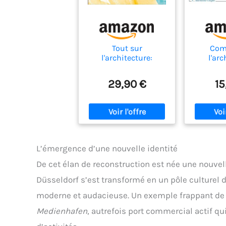
Tout sur
Com
l'architecture:
l'arc
Panorama des styles,
des courants et des
29,90 €
15
chefs-d'oeuvre
L’émergence d’une nouvelle identité
De cet élan de reconstruction est née une nouvelle
Düsseldorf s’est transformé en un pôle culturel 
moderne et audacieuse. Un exemple frappant de c
Medienhafen
, autrefois port commercial actif q