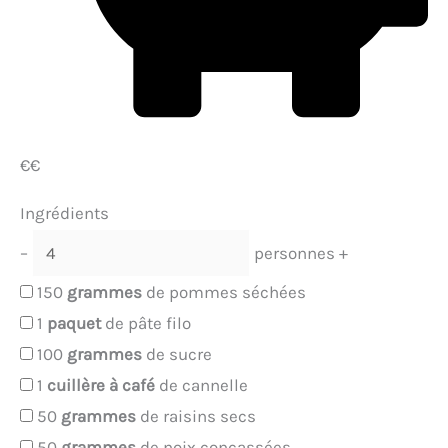
€€
Ingrédients
–
personnes
+
150
grammes
de pommes séchées
1
paquet
de pâte filo
100
grammes
de sucre
1
cuillère à café
de cannelle
50
grammes
de raisins secs
50
grammes
de noix concassées