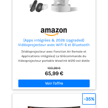
[Apps intégrées & 2026 Upgraded]
Vidéoprojecteur avec WiFi 6 et Bluetooth
[Vidéoprojecteur avec Fonction Air Remote et
Applications intégrées] La télécommande du
Videoprojecteur portable Wowlink W210 est dotée
de la fonction Air Remote, basée sur la technologie
100,99 €
gyroscopique. Vous pouvez contrôler l'écran du
65,99 €
projecteur d'un simple mouvement du poignet. Le
projecteur W210 est compatible avec des
applications telles que YouTube et D+. Regardez des
films et des vidéos en un clic, sans appareil
externe, et profitez d'une expérience audiovisuelle
immersive comme au home cinéma, où et quand
-35%
vous le souhaitez. [Prise en Charge 4K 1080P & 720P]
Le videoprojecteur 4k Wowlink W210 adopte la