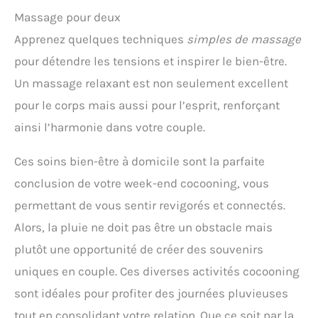
rétroprojecteur 4k est doté de sophistiquées
Massage pour deux
fonctions entièrement automatiques pilotées par
l'AI: Mise au point auto, correction trapézoïdale
Apprenez quelques techniques
simples de massage
auto, évitement intelligent d'obstacles et
alignement automatique sur l'écran. Grâce à un
pour détendre les tensions et inspirer le bien-être.
algorithme AI de régulation avancé, il délivre en
Un massage relaxant est non seulement excellent
quelques secondes une image nette, précise et
parfaitement alignée. Qu'il s'agisse de projection
pour le corps mais aussi pour l’esprit, renforçant
latérale, de montage en plafond ou de placement
sur une table lors d'un camping en plein air, le
ainsi l’harmonie dans votre couple.
vidéoprojecteur éxterieur s'ajuste
automatiquement à l'état optimal, vous offrant une
Ces soins bien-être à domicile sont la parfaite
expérience de visualisation parfaitement alignée et
sans souci.
【Connexion WiFi6, HDMI ARC&CEC,
conclusion de votre week-end cocooning, vous
Protection Oculaire】Le vidéoprojecteur Dolby
permettant de vous sentir revigorés et connectés.
dispose de la tech WiFi6 haut débit et stable,
permettant une duplication d'écran fluide et rapide
Alors, la pluie ne doit pas être un obstacle mais
avec iOS, Android et Windows 10. Que ce soit pour
plutôt une opportunité de créer des souvenirs
jouer ou regarder des films immersivement, il vous
offre un visionnage fluide et une expérience de jeu
uniques en couple. Ces diverses activités cocooning
à faible latence. De plus, le projecteur intègre la
tech d'imagerie par réflexion diffuse, garantissant
sont idéales pour profiter des journées pluvieuses
une expérience visuelle détendue. Fonction HDMI
tout en consolidant votre relation. Que ce soit par la
ARC & CEC(Port HDMI 2): Aucun câble audio