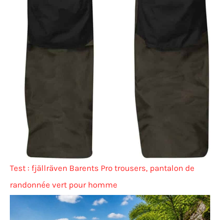
Test : fjällräven Barents Pro trousers, pantalon de
randonnée vert pour homme