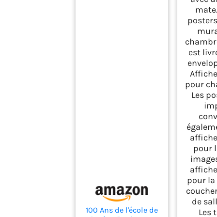
mate.
posters
mura
chambre
est liv
envelo
Affich
pour ch
Les po
im
conv
égalem
affich
pour l
images
affich
pour l
coucher
de sal
100 Ans de l'école de
Les 