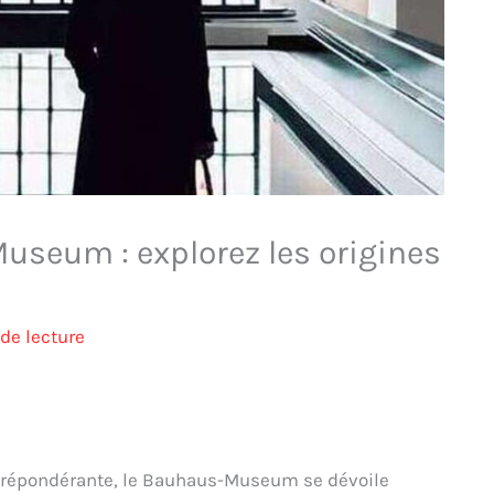
useum : explorez les origines
de lecture
 prépondérante, le Bauhaus-Museum se dévoile