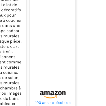
 Le lot de
 décoratifs
ux pour
 à coucher
ré dans une
ppe cadeau
es murales
aque pièce :
sters d'art
primés
iennent
ent comme
es murales
a cuisine,
 de salon,
es murales
a chambre à
 ou images
le de bain.
100 ans de l'école de
tableaux