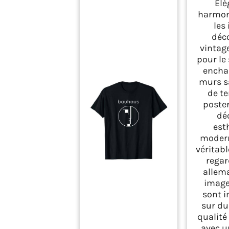
Élé
pour l
harmon
design 
les
décorati
déc
style vin
ch
vintag
pour le
encha
murs s
de t
poster
dé
est
modern
véritab
regar
allem
image
sont 
sur du
qualité
avec u