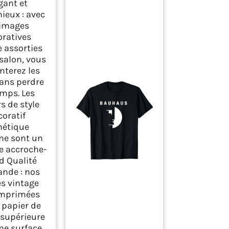
gant et
a chambre,
ieux : avec
de tableaux,
 images
on de salon,
oratives
tage, pour la
ambre
e assorties
 salon, vous
nterez les
ans perdre
emps. Les
s de style
coratif
hétique
e sont un
le accroche-
d Qualité
ande : nos
s vintage
imprimées
 papier de
 supérieure
ne surface