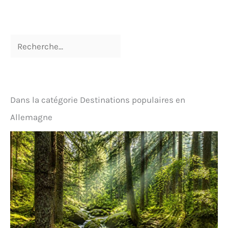
résistent également à la déformation, au
rétrécissement et à la décoloration. 【Excellent
rapport qualité-prix - Finition exquise】Chaque
boxer en coton QINCAO est fabriqué par des sous-
traitants de vêtements OEM de grandes marques. La
finition exquise, obtenue grâce à des coutures
resserrées d'une double aiguille, les rend plus
solides et moins sujets à se défaire. Offrant le
meilleur rapport qualité-prix, nous garantissons
une qualité irréprochable et le meilleur prix !
Dans la catégorie Destinations populaires en
【Ajustement parfait】Grâce à sa ceinture
élastique en latex de haute qualité et son coupe
Allemagne
parfaite, vous profiterez d'une liberté et d'un confort
absolus. Les bordures du boxer ne se froncent pas
facilement, garantissant ainsi un ajustement
naturel et confortable sur vos jambes. 【Sans
étiquette gênante】Un matériau de qualité
alimentaire est transformé en étiquette par
impression à transfert thermique. Résultat : une
étiquette sécurisée, confortable et douce pour la
peau, que vous ne sentirez pratiquement pas à
l'usage.