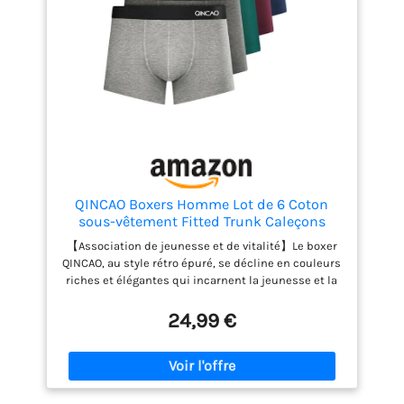
bureau, les loisirs, les vacances, le sport ou les
rendez-vous. Ce tee shirt col v femme allie confort et
élégance et est un excellent choix pour toutes les
occasions. [Entretien] : Lavage en machine
recommandé. Ne pas javelliser, ne pas repasser,
afin de préserver la qualité du vetement femme ete.
QINCAO Boxers Homme Lot de 6 Coton
sous-vêtement Fitted Trunk Caleçons
Ultra Doux Confortale,Multicolore ×6,M
【Association de jeunesse et de vitalité】Le boxer
QINCAO, au style rétro épuré, se décline en couleurs
riches et élégantes qui incarnent la jeunesse et la
vitalité. Son logo réfléchissant 3D subtil apporte
une touche d'élégance stylée. Vendu en pack de 6.
24,99 €
【Tissu de haute qualité, doux au toucher】Ces
boxers pour homme sont confectionnés en coton
peigné long de 40, pour une sensation de légèreté
et de douceur extrême, sans pinçage ni irritation
gênante. Après des portes et lavages répétés, ils