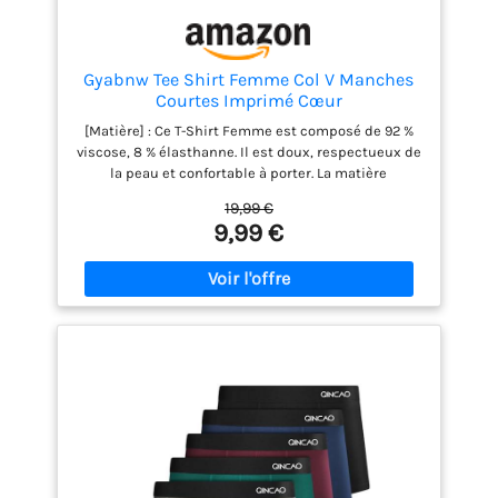
Gyabnw Tee Shirt Femme Col V Manches
Courtes Imprimé Cœur
[Matière] : Ce T-Shirt Femme est composé de 92 %
viscose, 8 % élasthanne. Il est doux, respectueux de
la peau et confortable à porter. La matière
extensible assure confort et liberté de mouvement,
19,99 €
faisant de ce tee shirt femme un indispensable.
9,99 €
[Caractéristiques] : t shirt femme avec manches
courtes et encolure en V. Ce modèle basique et
minimaliste se distingue par son imprimé cœur
sobre, offrant un style décontracté parfait pour l'été.
Le haut femme chic et elegant révèle votre charme
féminin. [Tenues] : Ce tee shirt femme col v se marie
parfaitement avec un jean, un short, une jupe ou un
legging. Ce haut femme ete passe sans effort du
jour à la nuit en changeant simplement de bas. Ces
t-shirts à manches courtes femme offrent des
possibilités de style infinies pour toutes les
occasions. [Occasions] : Ce t shirt femme col v est
idéal pour une tenue quotidienne, le travail, le