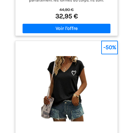
parfaitement les formes du corps. Ils sont
agréables à porter tous les jours ou pendant le
44,90 €
sport. CONFORT : grâce à l’élasthanne, ces sous-
32,95 €
vêtements à taille mi-haute sont agréables à porter.
La ceinture élastique avec le logo classique
souligne les lignes épurées. MATIÈRE ET ENTRETIEN :
articles 95 % coton et 5 % élasthanne. Lavage et
séchage en machine. COTTON STRETCH : cette
collection propose des modèles classiques en
-50%
coton extensible. À porter au quotidien pour une
sensation de bien-être exceptionnelle. LA
FASCINATION À L’ÉTAT PUR : Fondée en 1968, la
marque lifestyle Calvin Klein est célèbre pour son
style emblématique qui fascine toujours autant
l’univers de la mode. La marque américaine
privilégie un style minimaliste.