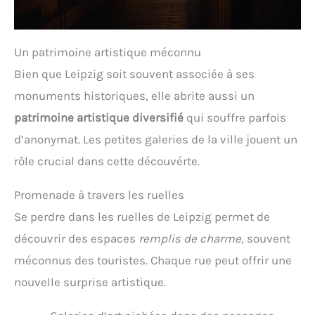
Un patrimoine artistique méconnu
Bien que Leipzig soit souvent associée à ses
monuments historiques, elle abrite aussi un
patrimoine artistique diversifié
qui souffre parfois
d’anonymat. Les petites galeries de la ville jouent un
rôle crucial dans cette découvérte.
Promenade à travers les ruelles
Se perdre dans les ruelles de Leipzig permet de
découvrir des espaces
remplis de charme
, souvent
méconnus des touristes. Chaque rue peut offrir une
nouvelle surprise artistique.