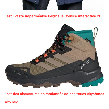
Test : veste imperméable Berghaus Cornice interactive xl
Test des chaussures de randonnée adidas terrex skychaser
ax5 mid