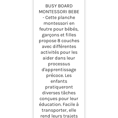
Jouet Montessori
BUSY BOARD
Educatif, Malette
MONTESSORI BEBE
Busy Book Motricité
- Cette planche
Fine. Jouets d'Activité
montessori en
et de Développement,
Cadeau Enfant
feutre pour bébés,
Garcon Fille 1 2 3 4 5
garçons et filles
6 Anniversaire Noel
propose 8 couches
avec différentes
activités pour les
aider dans leur
processus
d'apprentissage
précoce. Les
enfants
pratiqueront
diverses tâches
conçues pour leur
éducation. Facile à
transporter, elle
rend leurs trajets