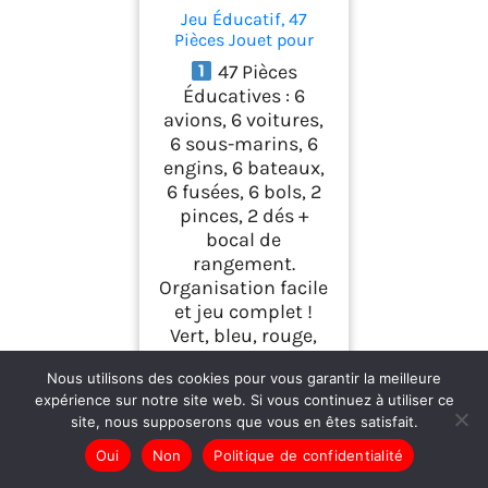
Jeu Éducatif, 47
Pièces Jouet pour
Comptage et Tri Jeu
47 Pièces
Educatif Motricité,
Éducatives : 6
Jouet Montessori 2-6
avions, 6 voitures,
Ans sans BPA,
6 sous-marins, 6
Apprentissage
Formes et
engins, 6 bateaux,
Motricité(Couleur
6 fusées, 6 bols, 2
Aléatoire)
pinces, 2 dés +
bocal de
rangement.
Organisation facile
et jeu complet !
Vert, bleu, rouge,
jaune, orange,
Nous utilisons des cookies pour vous garantir la meilleure
violet 6 couleurs
expérience sur notre site web. Si vous continuez à utiliser ce
sont distribuées
site, nous supposerons que vous en êtes satisfait.
aléatoirement.
Apprentissage
Oui
Non
Politique de confidentialité
Ludique :