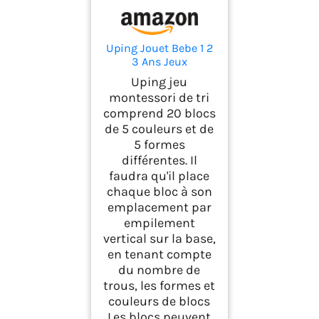
Uping Jouet Bebe 1 2
3 Ans Jeux
Montessori Enfant 1 2
Uping jeu
3 Ans Jeu Educatif en
montessori de tri
Bois Puzzle à Empiler
comprend 20 blocs
et de Tri Cadeau
de 5 couleurs et de
Garçon Fille
5 formes
différentes. Il
faudra qu'il place
chaque bloc à son
emplacement par
empilement
vertical sur la base,
en tenant compte
du nombre de
trous, les formes et
couleurs de blocs
Les blocs peuvent