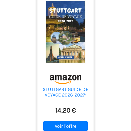
STUTTGART GUIDE DE
VOYAGE 2026-2027:
Découvrez le meilleur
de la ville :
14,20 €
attractions
incontournables,
gastronomie et vins,
trésors cachés, ...