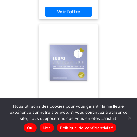
historiques, des
conseils de voyage et
des expériences de
vacances
inoubliables
Nous utilisons des cookies pour vous garantir la meilleure
expérience sur notre site web. Si vous continuez à utiliser ce
LUUPS Stuttgart
site, nous supposerons que vous en êtes satisfait.
2018: Stadtführer mit
Oui
Non
Politique de confidentialité
Gutscheinen