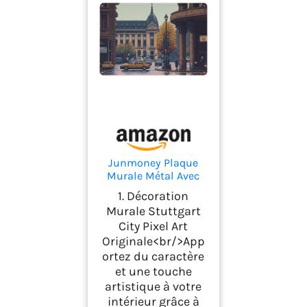
Junmoney Plaque
Murale Métal Avec
Motif Stuttgart City
1. Décoration
Pixel Art 20x30cm,
Murale Stuttgart
Style Simple À Offrir
City Pixel Art
Pour Cuisine, Salon,
Originale<br/>App
Bureau, Garage Ou
Bar Maison
ortez du caractère
et une touche
artistique à votre
intérieur grâce à