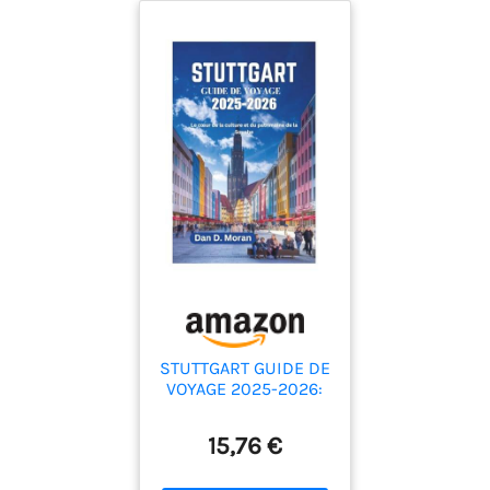
STUTTGART GUIDE DE
VOYAGE 2025-2026:
Le cœur de la culture
et du patrimoine de
15,76 €
la Souabe