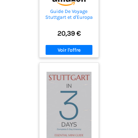
Guide De Voyage
Stuttgart et d'Europa
Park: Conseils
pratiques tirés de
20,39 €
visites répétées :
attractions
familiales et idées
économiques pour le
sud de l'Allemagne