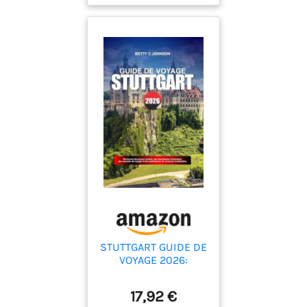
dans le berceau de
l’automobile en
Allemagne.
STUTTGART GUIDE DE
VOYAGE 2026:
Découvrez des joyaux
cachés, des
17,92 €
monuments