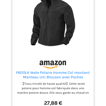
PADOLA Veste Polaire Homme Col montant
Manteau Uni Blouson avec Poches
Zippées Hiver Pull d'extérieur Chaude
【Tissu tricoté de haute qualité】Cette veste
Zippé Pull Veste de Travail mi Saison
polaire pour homme est fabriquée dans une
Polaires de Randonnée Coupe Vent (0
matière polaire douce. Elle vous garde au chaud en
Noir, M)
automne et en hiver, ne bouloche pas et offre un
équilibre parfait entre chaleur et confort. 【Détails
27,88 €