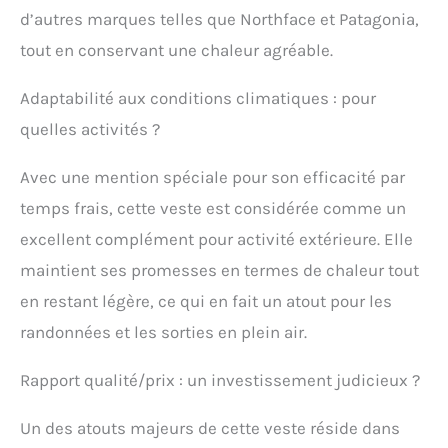
refroidissent votre dos
d’autres marques telles que Northface et Patagonia,
et vos bras grâce à
tout en conservant une chaleur agréable.
l'ourlet et aux poignets
élastiqués Refaites
circuler le sang dans vos
Adaptabilité aux conditions climatiques : pour
doigts gelés en les
quelles activités ?
glissant dans les
poches chauffe-mains
Avec une mention spéciale pour son efficacité par
temps frais, cette veste est considérée comme un
excellent complément pour activité extérieure. Elle
maintient ses promesses en termes de chaleur tout
en restant légère, ce qui en fait un atout pour les
randonnées et les sorties en plein air.
Rapport qualité/prix : un investissement judicieux ?
Un des atouts majeurs de cette veste réside dans