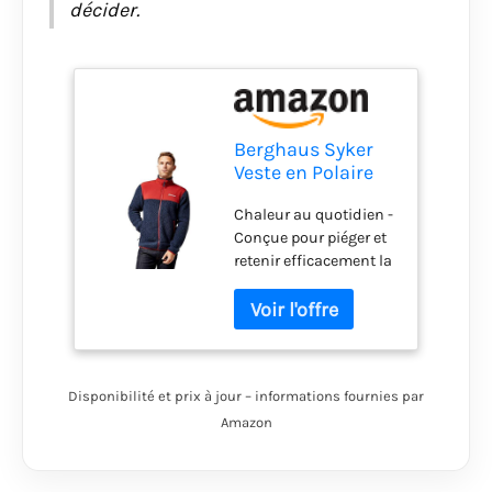
décider.
Berghaus Syker
Veste en Polaire
Homme
Chaleur au quotidien -
Dusk/Red Dahlia
Conçue pour piéger et
FR : XL (Taille
retenir efficacement la
Fabricant : XL)
chaleur corporelle,
cette polaire est
souple, douillette et
très efficace dans le
froid Durable et
Disponibilité et prix à jour – informations fournies par
robuste - Oubliez les
frottements des
Amazon
bretelles de sac à dos
grâce aux renforts en
tissu très résistant