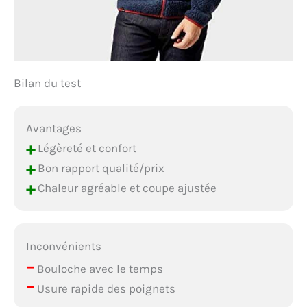
Bilan du test
Avantages
+
Légèreté et confort
+
Bon rapport qualité/prix
+
Chaleur agréable et coupe ajustée
Inconvénients
–
Bouloche avec le temps
–
Usure rapide des poignets