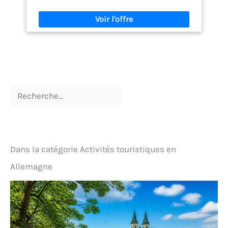
& Points Forts】Tissu polaire doux et épais / Coupe
décontractée / Fermeture éclair intégrale / Col
montant / Manches longues élastiques / 2 poches
latérales zippées / Coutures parfaites 【Design
pratique】Cette veste polaire pour homme à
fermeture éclair sur toute la longueur a été conçue
pour votre confort. Elle est dotée de deux poches
zippées dans lesquelles vous pouvez ranger votre
téléphone portable, votre portefeuille ou vos clés en
toute sécurité. C'est donc un excellent choix pour
un style de vie actif ou pour faire vos courses.
【Chaud et confortable】Cette veste polaire
respirante pour homme allie chaleur et confort, ce
qui en fait la veste idéale pour la mi-saison. Que ce
soit pour la randonnée, pour aller au travail les
matins frais ou pour compléter votre garde-robe de
Dans la catégorie Activités touristiques en
loisirs, cette veste vous offre le confort et la
résistance dont vous avez besoin. 【Polyvalent】
Allemagne
Cette veste polaire pour homme peut se porter par-
dessus une chemise ou sous un manteau plus
épais. Elle offre une chaleur douillette sans être
contraignante, ce qui en fait un vêtement idéal pour
les voyages, les randonnées ou les moments de
détente. Ce vêtement polyvalent peut se porter en