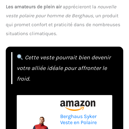
Les amateurs de plein air
apprécieront la
nouvelle
veste polaire pour homme de Berghaus
, un produit
qui promet confort et praticité dans de nombreuses
situations climatiques.
Cette veste pourrait bien devenir
votre alliée idéale pour affronter le
froid.
Berghaus Syker
Veste en Polaire
Homme Dusk/Red