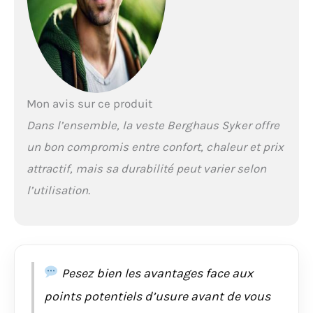
parfait Faites barrage
aux rafales qui
refroidissent votre dos
et vos bras grâce à
l'ourlet et aux poignets
élastiqués Refaites
circuler le sang dans
Mon avis sur ce produit
vos doigts gelés en les
glissant dans les
Dans l’ensemble, la veste Berghaus Syker offre
poches chauffe-mains
un bon compromis entre confort, chaleur et prix
attractif, mais sa durabilité peut varier selon
l’utilisation.
Pesez bien les avantages face aux
points potentiels d’usure avant de vous