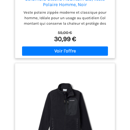
Polaire Homme, Noir
Veste polaire zippée moderne et classique pour
homme, Idéale pour un usage au quotidien Col
montant qui conserve la chaleur et protège des
éléments Les poches zippées gardent vos mains au
55,00 €
chaud et protègent vos objets de valeur tels que les
30,99 €
smartphones en toute sécurité sans qu'ils ne
tombent Disponibles dans une variété de couleur,
Logo Columbia discret Contenu : 1x Columbia
Steens Moutain 20 Veste polaire zippée pour
homme, Polaire à filaments MTR 100% polyester,
250g, Couleur : Black, Grill, Taille : M, ArtNo 1476671