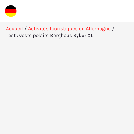
Aller
Rechercher
au
contenu
Accueil
Activités touristiques en Allemagne
Test : veste polaire Berghaus Syker XL