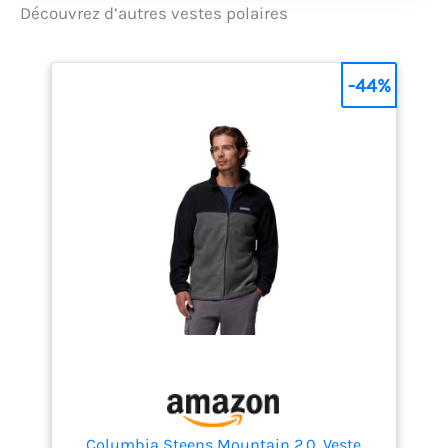
Découvrez d’autres vestes polaires
ajoutés au niveau des
épaules Protection
contre le vent froid - Le
-44%
vent ne peut rien
contre la capuche
ajustable, les poignets
et l'ourlet élastiqués
pour un maintien
parfait Faites barrage
aux rafales qui
refroidissent votre dos
et vos bras grâce à
l'ourlet et aux poignets
élastiqués Refaites
circuler le sang dans
vos doigts gelés en les
glissant dans les
poches chauffe-mains
Columbia Steens Mountain 2.0, Veste