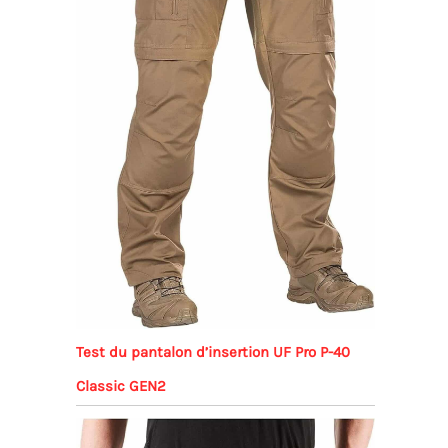
Test du pantalon d’insertion UF Pro P-40
Classic GEN2