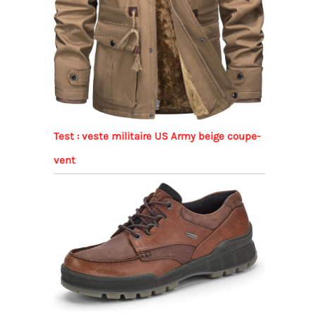
Test : veste militaire US Army beige coupe-
vent