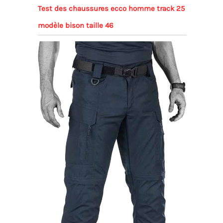
Test des chaussures ecco homme track 25
modèle bison taille 46