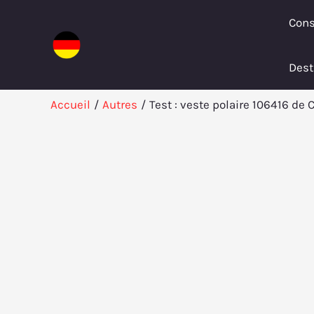
Aller
Cons
au
contenu
Dest
Accueil
Autres
Test : veste polaire 106416 de