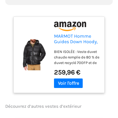
MARMOT Homme
Guides Down Hoody,
Veste duvet légère,
BIEN ISOLÉE : Veste duvet
veste d’hiver chaude,
chaude remplie de 80 % de
veste matelassée
duvet recyclé 700FP et de
déperlante, veste
20 % de kapok (fibre
coupe-vent, petite
259,96 €
végétale) , optimal pour les
veste d’extérieur
températures négatives
paquetable à
PLUS DURABLE : le duvet
capuche, Black, M
de la veste d’hiver
ultralégère de Marmot
ainsi que le matériau
Découvrez d’autres vestes d’extérieur
extérieur en polyester
Ripstop fin qui protègent