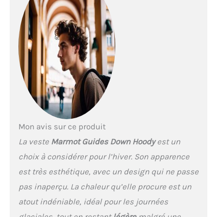
sont désormais recyclés
PLUS STYLÉE : la coupe à la
mode et la matière de cette
veste d’hiver matelassée
vont faire tourner les têtes
, matelassage en fibre
végétale antibactérien et
anti-humidité PLUS DE
PROTECTION : veste à
capuche d’hiver à
doublure à col haut,
capuche ajustable,
Mon avis sur ce produit
manchettes et ourlet
réglables avec Velcro, pour
La veste
Marmot Guides Down Hoody
est un
une protection fiable
choix à considérer pour l’hiver. Son apparence
contre le froid, la neige, et
le vent PRATIQUE : anorak
est très esthétique, avec un design qui ne passe
thermo pour hommes avec
pas inaperçu. La chaleur qu’elle procure est un
poches chauffe-mains
zippée, poche de poitrine
atout indéniable, idéal pour les journées
zippée, poche intérieure
glaciales, tout en restant
légère
malgré une