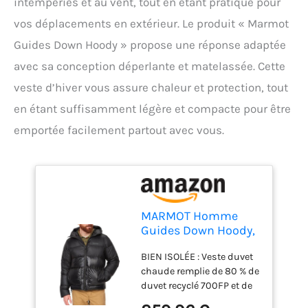
intempéries et au vent, tout en étant pratique pour
vos déplacements en extérieur. Le produit « Marmot
Guides Down Hoody » propose une réponse adaptée
avec sa conception déperlante et matelassée. Cette
veste d’hiver vous assure chaleur et protection, tout
en étant suffisamment légère et compacte pour être
emportée facilement partout avec vous.
MARMOT Homme
Guides Down Hoody,
Veste duvet légère,
BIEN ISOLÉE : Veste duvet
veste d’hiver chaude,
chaude remplie de 80 % de
veste matelassée
duvet recyclé 700FP et de
déperlante, veste
20 % de kapok (fibre
coupe-vent, petite