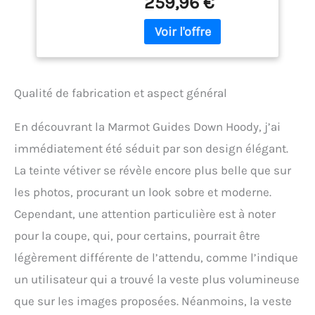
259,96 €
végétale) , optimal pour les
veste d’extérieur
températures négatives
paquetable à
PLUS DURABLE : le duvet
capuche, Black, M
de la veste d’hiver
ultralégère de Marmot
ainsi que le matériau
Qualité de fabrication et aspect général
extérieur en polyester
Ripstop fin qui protègent
du froid et de l’humidité,
En découvrant la Marmot Guides Down Hoody, j’ai
sont désormais recyclés
immédiatement été séduit par son design élégant.
PLUS STYLÉE : la coupe à la
mode et la matière de cette
La teinte vétiver se révèle encore plus belle que sur
veste d’hiver matelassée
les photos, procurant un look sobre et moderne.
vont faire tourner les têtes
Cependant, une attention particulière est à noter
, matelassage en fibre
végétale antibactérien et
pour la coupe, qui, pour certains, pourrait être
anti-humidité PLUS DE
légèrement différente de l’attendu, comme l’indique
PROTECTION : veste à
capuche d’hiver à
un utilisateur qui a trouvé la veste plus volumineuse
doublure à col haut,
que sur les images proposées. Néanmoins, la veste
capuche ajustable,