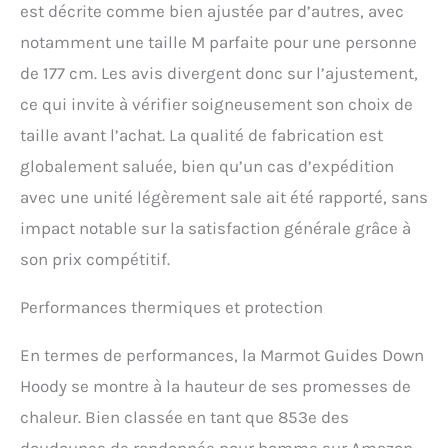
manchettes et ourlet
est décrite comme bien ajustée par d’autres, avec
réglables avec Velcro, pour
notamment une taille M parfaite pour une personne
une protection fiable
contre le froid, la neige, et
de 177 cm. Les avis divergent donc sur l’ajustement,
le vent PRATIQUE : anorak
ce qui invite à vérifier soigneusement son choix de
thermo pour hommes avec
poches chauffe-mains
taille avant l’achat. La qualité de fabrication est
zippée, poche de poitrine
globalement saluée, bien qu’un cas d’expédition
zippée, poche intérieure
zippée , Regular Fit,
avec une unité légèrement sale ait été rapporté, sans
longueur (dos) : 75 cm (M),
impact notable sur la satisfaction générale grâce à
poids : 688 g
son prix compétitif.
Performances thermiques et protection
En termes de performances, la Marmot Guides Down
Hoody se montre à la hauteur de ses promesses de
chaleur. Bien classée en tant que 853e des