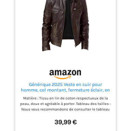
Générique 2025 Veste en cuir pour
homme, col montant, fermeture éclair, en
similicuir, veste de motard à manches
Matière : Tissu en lin de coton respectueux de la
longues, pull chaud pour homme, marron,
peau, doux et agréable à porter. Tableau des tailles :
XL
Nous vous recommandons de consulter le tableau
des tailles avant de passer commande ou de nous
proposer vos mesures corporelles Coupe régulière,
39,99 €
douce et confortable. Pour hommes juniors. Un effet