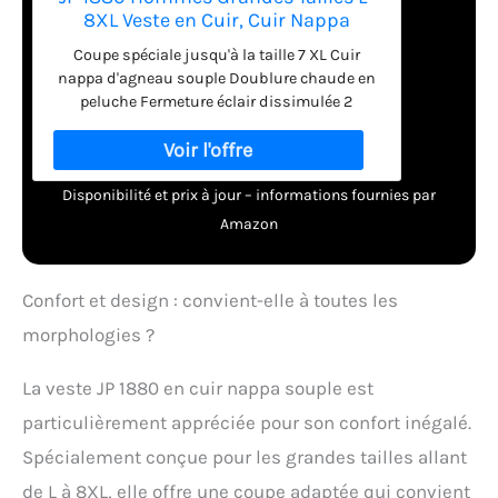
8XL Veste en Cuir, Cuir Nappa
Souple (Agneau), Doublure en
Coupe spéciale jusqu'à la taille 7 XL Cuir
Polaire Noisette 6XL 830854110-6XL
nappa d'agneau souple Doublure chaude en
peluche Fermeture éclair dissimulée 2
poches
Disponibilité et prix à jour – informations fournies par
Amazon
Confort et design : convient-elle à toutes les
morphologies ?
La veste JP 1880 en cuir nappa souple est
particulièrement appréciée pour son confort inégalé.
Spécialement conçue pour les grandes tailles allant
de L à 8XL, elle offre une coupe adaptée qui convient