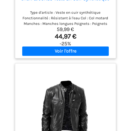
Type d'article : Veste en cuir synthétique
Fonctionnalité : Résistant à l'eau Col : Col motard
Manches : Manches longues Poignets : Poignets
59,99 €
zippés Fermeture : Fermeture éclair Poches :
Poches avant Détails : Détail matelassés, Fermeture
44,97 €
éclair
-25%