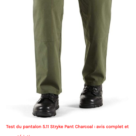
Test du pantalon 5.11 Stryke Pant Charcoal : avis complet et