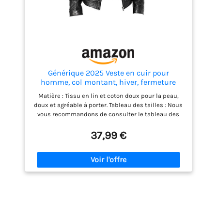
Générique 2025 Veste en cuir pour
homme, col montant, hiver, fermeture
éclair, en similicuir, veste de motard à
Matière : Tissu en lin et coton doux pour la peau,
manches longues, pull chaud pour
doux et agréable à porter. Tableau des tailles : Nous
homme, Noir , M
vous recommandons de consulter le tableau des
tailles avant de passer commande ou de nous
proposer vos mesures corporelles Coupe régulière,
37,99 €
douce et confortable. Pour hommes juniors. Un effet
a été ajouté au drapeau de l'Union Jack. Lavage :
lavage à la main à l'eau froide. Ne pas utiliser de
javel, ne pas sécher au sèche-linge.