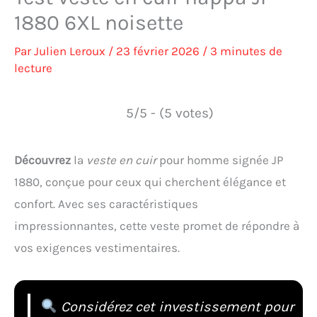
1880 6XL noisette
Par
Julien Leroux
/
23 février 2026
/
3 minutes de
lecture
5/5 - (5 votes)
Découvrez
la
veste en cuir
pour homme signée JP
1880, conçue pour ceux qui cherchent élégance et
confort. Avec ses caractéristiques
impressionnantes, cette veste promet de répondre à
vos exigences vestimentaires.
Considérez cet investissement pour