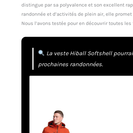
distingue par sa polyvalence et son excellent ra
randonnée et d’activités de plein air, elle promet
Nous l’avons testée pour en découvrir toutes les 
La veste Hiball Softshell pourrai
prochaines randonnées.