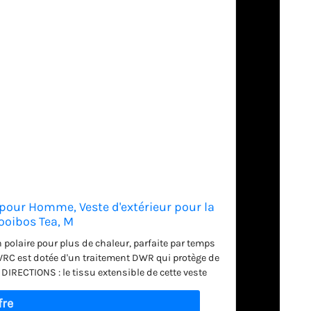
 pour Homme, Veste d'extérieur pour la
oibos Tea, M
 polaire pour plus de chaleur, parfaite par temps
RC est dotée d'un traitement DWR qui protège de
 DIRECTIONS : le tissu extensible de cette veste
t une flexibilité ultimes. CAPUCHE DÉTACHABLE :
ection polyvalente et peut être retirée lorsqu'elle