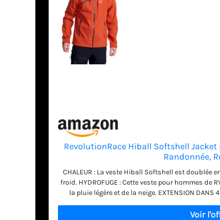
RevolutionRace Hiball Softshell Jacket
Randonnée, Ro
CHALEUR : La veste Hiball Softshell est doublée en
froid. HYDROFUGE : Cette veste pour hommes de RV
la pluie légère et de la neige. EXTENSION DANS 4
RevolutionRace bouge avec vous pour un confort e
La capuche compatible avec un casque offre une prot