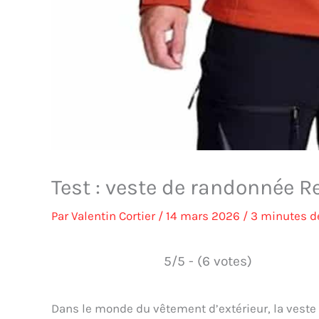
Test : veste de randonnée R
Par
Valentin Cortier
/
14 mars 2026
/
3 minutes de
5/5 - (6 votes)
Dans le monde du vêtement d’extérieur, la veste