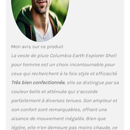
une ventilation optimale,
Couverture suffisante du
tissu dans toutes les
postures grâce à la
longueur généreuse du
centre du dos de 74 cm (29
pouces) Contenu : 1x
Mon avis sur ce produit
Columbia Homme Veste,
Earth Explorer, Couleur :
La veste de pluie Columbia Earth Explorer Shell
Vert (Canteen), Taille : M,
pour homme est un choix incontournable pour
Art. : 1988612
ceux qui recherchent à la fois style et efficacité.
Très bien confectionnée
, elle se distingue par sa
couleur belle et atténuée qui s’accorde
parfaitement à diverses tenues. Son ampleur et
son confort sont remarquables, offrant une
aisance de mouvement inégalée. Bien que
légère, elle n’en demeure pas moins chaude, ce