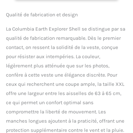
à des poches zippées, des
poignets ajustables et
Qualité de fabrication et design
une capuche réglable
Détails réfléchissants
La Columbia Earth Explorer Shell se distingue par sa
pour une meilleure
visibilité, Revêtement en
qualité de fabrication remarquable. Dès le premier
polyuréthane sur les
contact, on ressent la solidité de la veste, conçue
fermetures à glissière pour
plus de durabilité
pour résister aux intempéries. La couleur,
Doublure en maille pour
légèrement plus atténuée que sur les photos,
une ventilation optimale,
Couverture suffisante du
confère à cette veste une élégance discrète. Pour
tissu dans toutes les
ceux qui recherchent une coupe ample, la taille XXL
postures grâce à la
longueur généreuse du
offre une largeur entre les aisselles de 63 à 65 cm,
centre du dos de 74 cm (29
ce qui permet un confort optimal sans
pouces) Contenu : 1x
Columbia Homme Veste,
compromettre la liberté de mouvement. Les
Earth Explorer, Couleur :
manches longues ajoutent à la praticité, offrant une
Vert (Canteen), Taille : M,
Art. : 1988612
protection supplémentaire contre le vent et la pluie.