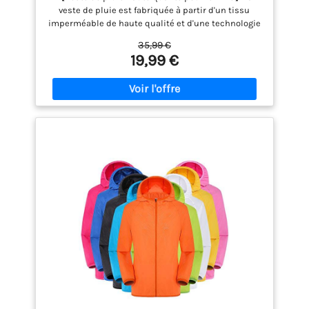
randonnée et l'escalade
veste de pluie est fabriquée à partir d'un tissu
imperméable de haute qualité et d'une technologie
imperméable, avec une imperméabilité de 8000
35,99 €
mmH₂O. La fermeture éclair principale et les
19,99 €
fermetures éclair des poches sont imperméables,
ce qui la rend adaptée à la plupart des jours de
pluie. 【Veste de pluie respirante pour femme】Le
tissu imperméable de la veste de pluie est
également respirant, avec une perméabilité à
l'humidité atteignant 5000 g/m²/24 h, ce qui
garantit qu'elle est à la fois imperméable et
confortable à porter sans être trop chaude. 【Veste
de pluie légère pour femme】La veste de pluie pour
femme est ultra-légère. Équipée d'un sac de
rangement, elle se glisse facilement dans un sac à
main, un sac à dos ou une valise, pour un
encombrement minimal. 【Imperméable
ajustable】Imperméable pour femme avec
capuche, bord ajustable à cordon pour empêcher la
pluie de pénétrer ; fermetures Velcro et poignets
élastiques pour empêcher la pluie de s'infiltrer ;
cordon élastique intégré à l'ourlet pour plus de
chaleur et une meilleure protection contre