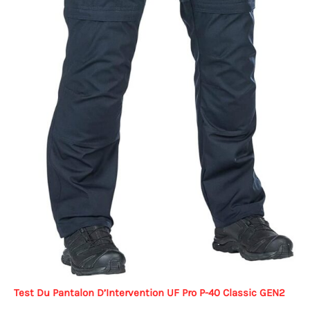
Test Du Pantalon D’Intervention UF Pro P-40 Classic GEN2