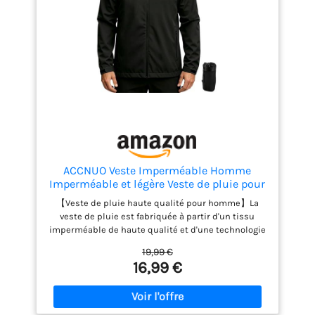
Couverture suffisante du
tissu dans toutes les
postures grâce à la
longueur généreuse du
centre du dos de 74 cm (29
pouces) Contenu : 1x
Columbia Homme Veste,
Earth Explorer, Couleur :
Vert (Canteen), Taille : M,
Art. : 1988612
ACCNUO Veste Imperméable Homme
Imperméable et légère Veste de pluie pour
homme veste de pluie pour le cyclisme, la
【Veste de pluie haute qualité pour homme】La
randonnée et l'escalade
veste de pluie est fabriquée à partir d'un tissu
imperméable de haute qualité et d'une technologie
imperméable, avec une imperméabilité de 8000
19,99 €
mmH₂O. La fermeture éclair principale et les
16,99 €
fermetures éclair des poches sont imperméables,
ce qui la rend adaptée à la plupart des jours de
pluie. 【Veste de pluie respirante pour homme】Le
tissu imperméable de la veste de pluie est