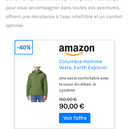
pour vous accompagner dans toutes vos aventures,
offrant une résistance à l’eau infaillible et un confort
optimal.
-40%
Columbia Homme
Veste, Earth Explorer
Une veste confortable avec
le souci du détail, le
système
d'imperméabilisation
150,00 €
Omni-Tech incluant la
90,00 €
respirabilité et l'étanchéité
des coutures Style
classique, fonctionnalité
réfléchie grâce notamment