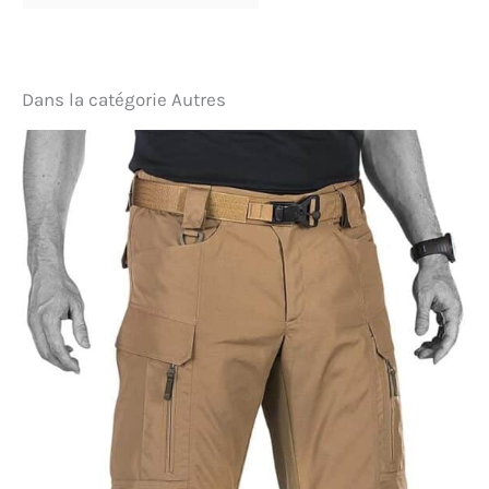
un sac de transport escamotable, facile à ranger
dans votre sac à main, sac de voyage, valise ou
voiture，Un vêtement d'extérieur parfait que vous
pouvez toujours avoir sous la main lorsque le
temps est imprévisible. Sa conception intelligente
Dans la catégorie Autres
permet de minimiser l'encombrement.
【Feature】：Les poignets élastiques empêchent
la pluie de tomber sur les poignets. Capuche
réglable avec cordon de serrage pour éviter de se
mouiller. L'ourlet contient une corde élastique pour
la chaleur et vous garder au sec. 2 poches zippées à
la main, 1 poche intérieure，Elle est idéale pour
ranger votre portefeuille, votre passeport, votre
argent, vos clés, votre téléphone, etc. et vous offre
beaucoup d'intimité et de confort.