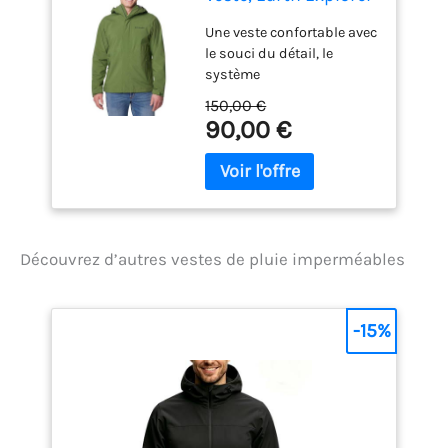
Une veste confortable avec
le souci du détail, le
système
d'imperméabilisation
150,00 €
Omni-Tech incluant la
90,00 €
respirabilité et l'étanchéité
des coutures Style
classique, fonctionnalité
réfléchie grâce notamment
à des poches zippées, des
poignets ajustables et
Découvrez d’autres vestes de pluie imperméables
une capuche réglable
Détails réfléchissants
pour une meilleure
visibilité, Revêtement en
-15%
polyuréthane sur les
fermetures à glissière pour
plus de durabilité
Doublure en maille pour
une ventilation optimale,