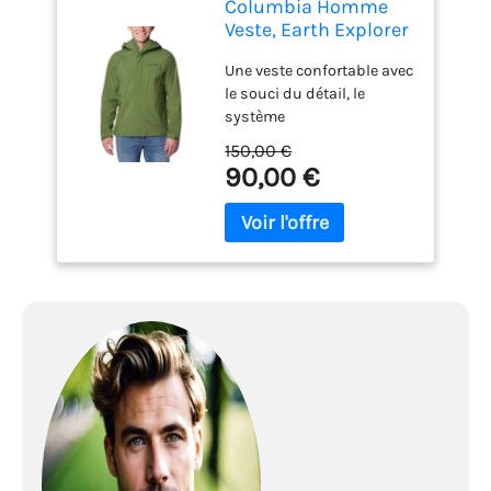
Columbia Homme
Veste, Earth Explorer
Une veste confortable avec
le souci du détail, le
système
d'imperméabilisation
150,00 €
Omni-Tech incluant la
90,00 €
respirabilité et l'étanchéité
des coutures Style
classique, fonctionnalité
réfléchie grâce notamment
à des poches zippées, des
poignets ajustables et
une capuche réglable
Détails réfléchissants
pour une meilleure
visibilité, Revêtement en
polyuréthane sur les
fermetures à glissière pour
plus de durabilité
Doublure en maille pour