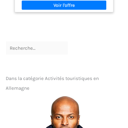
la tente Spacieux 129 pieds carrés pour le confort :
Cette tente de camping gonflable offre un espace
spacieux (4 x 3 x 2 m), pouvant accueillir
confortablement 5 à 8 personnes. Elle est idéale
pour le camping en famille, les matelas
pneumatiques et l'équipement de plein air, et elle
est même idéale pour que les animaux de
compagnie se joignent à l'aventure Durable et
résistant aux intempéries : Fabriquée en tissu
Oxford de haute qualité, cette tente de camping
gonflable bloque les rayons nocifs du soleil et
bénéficie d'un indice d'étanchéité PU3000, vous
gardant au sec pendant les pluies légères. Des
piquets coupe-vent et des cordes réfléchissantes
Dans la catégorie Activités touristiques en
assurent la sécurité pendant la nuit Tente prête à
réchauffer : Conçue avec une prise de poêle (3,93
Allemagne
pouces/φ10 cm), cette tente de camping de luxe est
adaptée pour refroidir votre tente en hiver. La tente
comprend 2 portes et 4 fenêtres pour une
excellente ventilation, ainsi que des fenêtres en
filet pour bloquer la poussière et assurer un séjour
confortable Compact et facile à transporter : La
tente gonflable est compacte et portable. Avec le