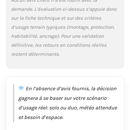
constitue une tente
idéale pour les
demande. L’évaluation ci-dessus s’appuie donc
campeurs ou les
sur la fiche technique et sur des critères
routards. Installation
Facile : la tente ultra-
d’usage terrain typiques (montage, protection,
légère a une double
habitabilité, ancrage). Pour une validation
structure en forme de
Y et des poteaux en
définitive, les retours en conditions réelles
aluminium 7001,
restent déterminants.
faciles et rapides à
installer. Une
personne peut planter
une tente en quelques
minutes. Tente
Professionnelle : la
En l’absence d’avis fournis, la décision
tente sac à dos a une
gagnera à se baser sur votre scénario
conception à deux
couches. Ses fenêtres
d’usage réel: solo ou duo, météo attendue
de ventilation
et besoin d’espace.
assurent une bonne
ventilation à l'intérieur
et à l'extérieur. La