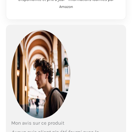
4000 mm PU. Espace :
Amazon
L'espace de la tente est
de 210 cm * 125 cm
(hors hall d'entrée).
C'est assez grand pour
un adulte et des
bagages. En cas de
besoin, il peut
également accueillir 2
personnes et dispose
d'une entrée patinée
où peuvent être
déposés les bagages.
Tente Légère : cette
tente à deux couches
est non seulement
facile à installer, mais
aussi petite,
seulement 40 * φ13cm.
Poids : 1750g. Elle est
Mon avis sur ce produit
facile à transporter et
Aucun avis client n’a été fourni avec la