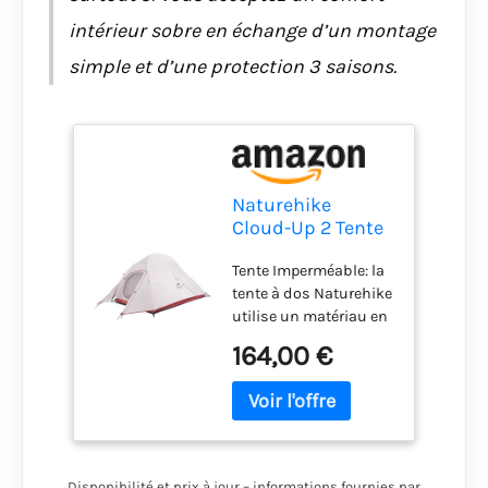
intérieur sobre en échange d’un montage
simple et d’une protection 3 saisons.
Naturehike
Cloud-Up 2 Tente
de Camping 2
Tente Imperméable: la
Personnes 3-4
tente à dos Naturehike
Saison Sac à Dos
utilise un matériau en
Léger Tente de
nylon 20D. Les tentes
Randonnée(Gris
164,00 €
extérieures couvrent
Upgrade 20D)
toute la tente afin que
l'eau ne pénètre pas
lors de fortes pluies.
L'étanchéité de la tente
peut aller jusqu'à
Disponibilité et prix à jour – informations fournies par