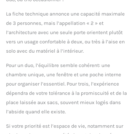
besoin, il peut
également accueillir 2
La fiche technique annonce une capacité maximale
personnes et dispose
de 3 personnes, mais l’appellation « 2 » et
d'une entrée patinée où
peuvent être déposés les
l’architecture avec une seule porte orientent plutôt
bagages. Tente Légère :
vers un usage confortable à deux, ou très à l’aise en
cette tente à deux
couches est non
solo avec du matériel à l’intérieur.
seulement facile à
installer, mais aussi
Pour un duo, l’équilibre semble cohérent: une
petite, seulement 40 *
chambre unique, une fenêtre et une poche interne
φ13cm. Poids : 1750g. Elle
est facile à transporter et
pour organiser l’essentiel. Pour trois, l’expérience
constitue une tente
dépendra de votre tolérance à la promiscuité et de la
idéale pour les
campeurs ou les
place laissée aux sacs, souvent mieux logés dans
routards. Installation
l’abside quand elle existe.
Facile : la tente ultra-
légère a une double
Si votre priorité est l’espace de vie, notamment sur
structure en forme de Y
et des poteaux en