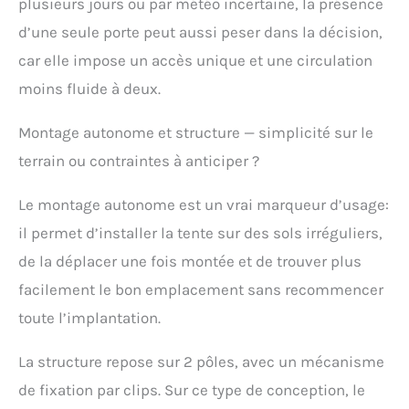
plusieurs jours ou par météo incertaine, la présence
aluminium 7001, faciles
d’une seule porte peut aussi peser dans la décision,
et rapides à installer.
Une personne peut
car elle impose un accès unique et une circulation
planter une tente en
moins fluide à deux.
quelques minutes. Tente
Professionnelle : la tente
sac à dos a une
Montage autonome et structure — simplicité sur le
conception à deux
terrain ou contraintes à anticiper ?
couches. Ses fenêtres de
ventilation assurent une
Le montage autonome est un vrai marqueur d’usage:
bonne ventilation à
l'intérieur et à l'extérieur.
il permet d’installer la tente sur des sols irréguliers,
La maille solide peut
de la déplacer une fois montée et de trouver plus
résister aux insectes
toute l'année, est facile à
facilement le bon emplacement sans recommencer
installer et légère.
toute l’implantation.
La structure repose sur 2 pôles, avec un mécanisme
de fixation par clips. Sur ce type de conception, le