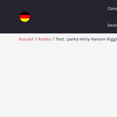
Aller
Cons
au
contenu
Dest
Accueil
Autres
Test : parka Helly Hansen Rig