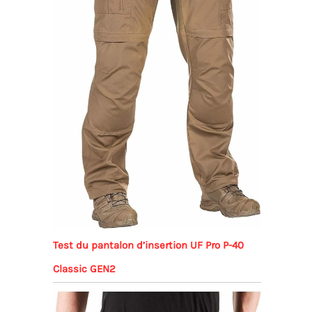
Test du pantalon d’insertion UF Pro P-40
Classic GEN2