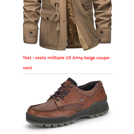
Test : veste militaire US Army beige coupe-
vent