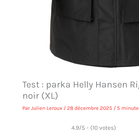
Test : parka Helly Hansen 
noir (XL)
Par
Julien Leroux
/
28 décembre 2025
/
5 minute
4.9/5 - (10 votes)