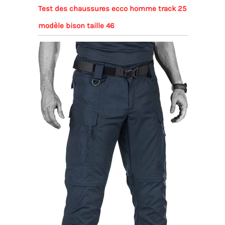
Test des chaussures ecco homme track 25
modèle bison taille 46