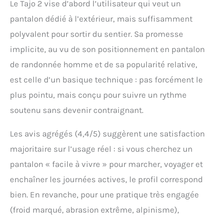
à la matière stretch 4
Le Tajo 2 vise d’abord l’utilisateur qui veut un
directions, Fonction
pantalon dédié à l’extérieur, mais suffisamment
zippée pratique pour
raccourcir facilement en
polyvalent pour sortir du sentier. Sa promesse
bermuda, Ceinture
implicite, au vu de son positionnement en pantalon
incluse pour une coupe
optimale Imprégnation,
de randonnée homme et de sa popularité relative,
4 poches spacieuses
est celle d’un basique technique : pas forcément le
avec fermeture éclair,
plus pointu, mais conçu pour suivre un rythme
Poche de sécurité
intérieure pratique
soutenu sans devenir contraignant.
Contenu : 1 x Maier
Sports Tajo 2, Coupe :
Les avis agrégés (4,4/5) suggèrent une satisfaction
Regular Fit, Coloris :
Marron, Taille : 50
majoritaire sur l’usage réel : si vous cherchez un
(W33/L32)
pantalon « facile à vivre » pour marcher, voyager et
enchaîner les journées actives, le profil correspond
bien. En revanche, pour une pratique très engagée
(froid marqué, abrasion extrême, alpinisme),