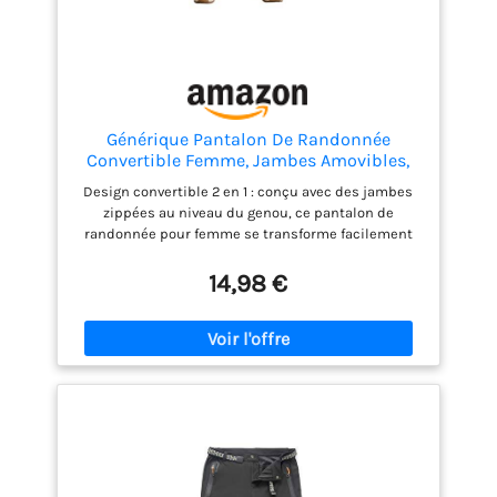
Générique Pantalon De Randonnée
Convertible Femme, Jambes Amovibles,
Léger, Séchage Rapide, Pantalon Cargo
Design convertible 2 en 1 : conçu avec des jambes
Extérieur, Short Réversible, Poches pour
zippées au niveau du genou, ce pantalon de
Marche et Activités Outdoor
randonnée pour femme se transforme facilement
en short, offrant une flexibilité pour changer de
température et d'activités. Idéal pour la marche, la
14,98 €
randonnée ou les voyages, ils s'adaptent sans effort
des matins frais aux après-midi chauds Tissu léger
et à séchage rapide : fabriqué à partir d'un tissu
léger à séchage rapide, ce pantalon d'extérieur vous
aide à rester à l'aise pendant les journées actives.
Le matériau respirant sèche rapidement après le
lavage ou la pluie légère, ce qui les rend adaptés
pour le camping, les vacances à pied et les voyages
d'été Poches pratiques pour les essentiels du
quotidien : équipé de poches latérales