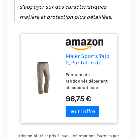
s’appuyer sur des caractéristiques
matière et protection plus détaillées.
Maier Sports Tajo
2, Pantalon de
Randonnée
Pantalon de
Déperlant
randonnée déperlant
Homme
et respirant pour
différentes activités de
96,75 €
plein air comme le
trekking et la
randonnée ou pour la
vie quotidienne
mSTRETCH Pro 4
hautement élastique
Disponibilité et prix à jour – informations fournies par