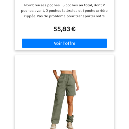
Respirant avec Fermeture éclair pour
Nombreuses poches : 5 poches au total, dont 2
randonnée, l'extérieur, la pêche, Le Safari
poches avant, 2 poches latérales et 1 poche arrière
(M, Kaki)
zippée. Pas de problème pour transporter votre
téléphone de 6,5 pouces ou tout autre petit objet
Bon ajustement: La taille a un design élastique, une
55,83 €
fermeture éclair et des boucles de ceinture pour un
ajustement fluide. La bascule à l'ourlet permet un
ajustement Multifonction : le pantalon extérieur
tissé extensible dans 4 directions est assez léger
pour sécher rapidement et respirer, mais assez
robuste pour résister à l'abrasion Design intime :
conçu pour plus de facilité, les étiquettes L et R sur
les fermetures éclair aident à identifier quelle
jambe se trouve à droite et à gauche lors de la
conversion en pantalon ou short Occasions : le
pantalon de randonnée convertible Wespornow est
conçu pour la plupart des activités de plein air et
les sports : randonnée, camping, randonnée,
voyage, pêche, et plus encore, ainsi que pour les
vêtements quotidiens