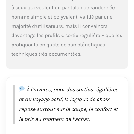
Sports Tajo 2, Coupe :
à ceux qui veulent un pantalon de randonnée
Regular Fit, Coloris :
homme simple et polyvalent, validé par une
Marron, Taille : 50
(W33/L32)
majorité d’utilisateurs, mais il convaincra
davantage les profils « sortie régulière » que les
pratiquants en quête de caractéristiques
techniques très documentées.
À l’inverse, pour des sorties régulières
et du voyage actif, la logique de choix
repose surtout sur la coupe, le confort et
le prix au moment de l’achat.