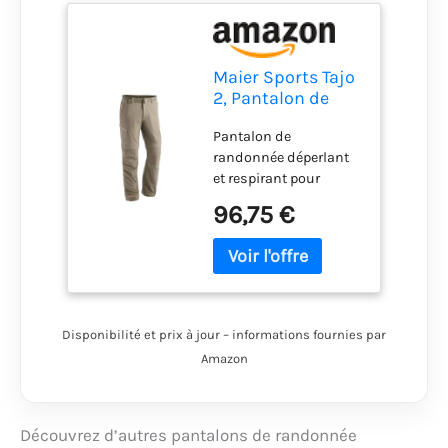
Maier Sports Tajo
2, Pantalon de
Randonnée
Pantalon de
Déperlant
randonnée déperlant
Homme
et respirant pour
différentes activités de
96,75 €
plein air comme le
trekking et la
randonnée ou pour la
vie quotidienne
mSTRETCH Pro 4
hautement élastique
Disponibilité et prix à jour – informations fournies par
pour un confort
Amazon
agréable et une grande
liberté de mouvement,
Pas de sensation
désagréable de froid
Découvrez d’autres pantalons de randonnée