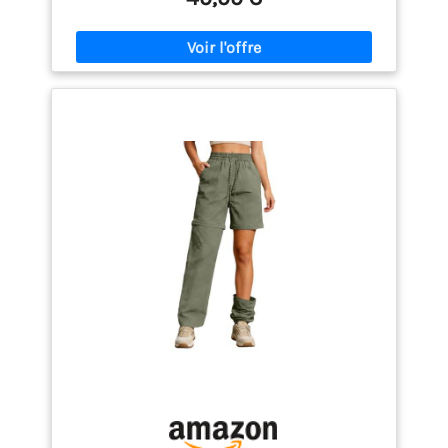
préfabriquées – Idéal en cas d'augmentation des
températures ou pour un refroidissement spontané
au bord du lac. Les parties détachables peuvent
être rangées de manière compacte, vous
permettant ainsi de rester flexible à tout moment.
Matériau respirant et à séchage rapide : le pantalon
de trekking d'été pour femme est fabriqué en tissu
léger à séchage rapide qui évacue efficacement
l'humidité et vous garde au sec même lors
d'activités intenses telles que la randonnée,
l'escalade ou le cyclisme. Protection solaire UPF 50+
– Grâce au matériau bloquant les UV, le pantalon de
plein air pour femme offre une protection optimale
contre les rayons nocifs du soleil – idéal pour de
longues sorties en plein air. Taille semi-élastiquée –
Ce pantalon de randonnée pour femmes est
fabriqué en matériau stretch et possède une taille
semi-élastiquée qui s’adapte parfaitement à votre
corps et vous offre une liberté de mouvement totale
lors de randonnées, de camping ou de voyages.
Occasions applicables – Ce pantalon de randonnée
pour femmes en tissu résistant et imperméable
résiste facilement même aux conditions difficiles.
Convient pour la randonnée, la chasse, le camping,