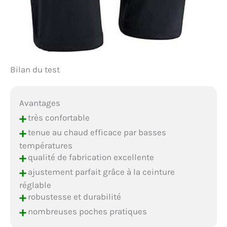
Bilan du test
Avantages
+
très confortable
+
tenue au chaud efficace par basses
températures
+
qualité de fabrication excellente
+
ajustement parfait grâce à la ceinture
réglable
+
robustesse et durabilité
+
nombreuses poches pratiques