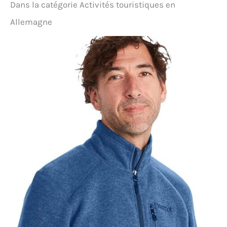
propre et pratique. Polyvalent pour les voyages,
Dans la catégorie Activités touristiques en
l'extérieur et les tenues décontractées : convient
pour les sentiers de randonnée, les visites en ville
Allemagne
ou les week-ends décontractés, ce pantalon
s'associe facilement avec des t-shirts, des sweats à
capuche ou des vestes d'extérieur. Un ajout
pratique à toute garde-robe de voyage ou
d'extérieur, offrant confort et adaptabilité dans un
seul design Tailles: Veuillez consulter la tableau
des tailles avant l’achat