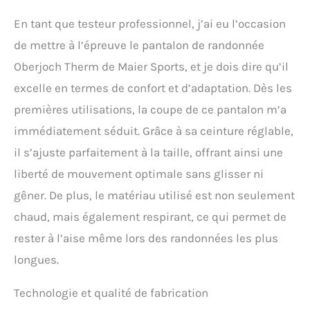
pour un confort agréable
et une grande liberté de
En tant que testeur professionnel, j’ai eu l’occasion
mouvement, Pas de
de mettre à l’épreuve le pantalon de randonnée
sensation désagréable de
froid grâce à la
Oberjoch Therm de Maier Sports, et je dois dire qu’il
technologie Dryprotec à
excelle en termes de confort et d’adaptation. Dès les
séchage rapide Isolation
innovante mTHERM light
premières utilisations, la coupe de ce pantalon m’a
pour des jambes chaudes
immédiatement séduit. Grâce à sa ceinture réglable,
et une grande rétention de
chaleur, Tissu
il s’ajuste parfaitement à la taille, offrant ainsi une
particulièrement élastique
liberté de mouvement optimale sans glisser ni
grâce au tissu stretch 4
directions Imprégnation, 4
gêner. De plus, le matériau utilisé est non seulement
poches spacieuses avec
chaud, mais également respirant, ce qui permet de
fermeture éclair, Poche de
sécurité intérieure
rester à l’aise même lors des randonnées les plus
pratique, Taille
longues.
traditionnelle avec
passants et ceinture
Technologie et qualité de fabrication
intégrée Contenu : 1 x
Maier Sports Oberjoch