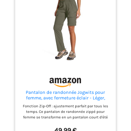
jambe se trouve à droite et à gauche lors de la
conversion en pantalon ou short Occasions : le
pantalon de randonnée convertible Wespornow est
conçu pour la plupart des activités de plein air et
les sports : randonnée, camping, randonnée,
voyage, pêche, et plus encore, ainsi que pour les
vêtements quotidiens
Pantalon de randonnée Jogwits pour
femme, avec fermeture éclair - Léger,
respirant, séchage rapide - Pantalon de
Fonction Zip-Off : ajustement parfait par tous les
trekking pour safari, été, travail et plein
temps. Ce pantalon de randonnée zippé pour
air, Vert clair, L
femme se transforme en un pantalon court d'été
pour femme en quelques secondes. Il suffit de
séparer les jambes au niveau des coutures
49,99 €