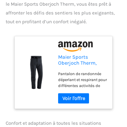
le Maier Sports Oberjoch Therm, vous êtes prêt à
affronter les défis des sentiers les plus exigeants,
tout en profitant d’un confort inégalé.
Maier Sports
Oberjoch Therm,
Pantalon de
Pantalon de randonnée
Randonnée Chaud
déperlant et respirant pour
Homme
différentes activités de
plein air comme le
trekking et la randonnée
ou pour le quotidien,
Particulièrement pour les
jours froids mSTRETCH
Pro 4 hautement élastique
Confort et adaptation à toutes les situations