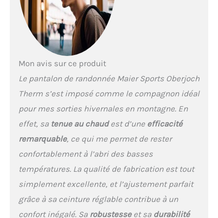
et une grande rétention de
chaleur, Tissu
particulièrement élastique
grâce au tissu stretch 4
directions Imprégnation, 4
poches spacieuses avec
Mon avis sur ce produit
fermeture éclair, Poche de
Le pantalon de randonnée Maier Sports Oberjoch
sécurité intérieure
pratique, Taille
Therm s’est imposé comme le compagnon idéal
traditionnelle avec
pour mes sorties hivernales en montagne. En
passants et ceinture
intégrée Contenu : 1 x
effet, sa
tenue au chaud
est d’une
efficacité
Maier Sports Oberjoch
remarquable
, ce qui me permet de rester
Therm, Coupe : Regular Fit,
Coloris : Noir, Taille : 31
confortablement à l’abri des basses
(W46/L32)
températures. La qualité de fabrication est tout
simplement excellente, et l’ajustement parfait
grâce à sa ceinture réglable contribue à un
confort inégalé. Sa
robustesse
et sa
durabilité