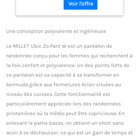
en polyamide assure une
bonne évacuation de
l’humidité et un séchage
rapide Son traitement
Une conception polyvalente et ingénieuse
déperlant protège en cas
d’averse 1 poche côté
zippée;2 poches
Le MILLET Ubic Zo Pant W est un pantalon de
mains;Matière
randonnée conçu pour les femmes qui recherchent à
stretch;Passants pour
ceinture;Coupe
la fois confort et polyvalence. Un des points forts de
regular;Bouton de
ce pantalon est sa capacité à se transformer en
pression;Braguette
zippée;Pantalon
bermuda grâce aux fermetures éclair situées au
transformable en short
niveau des cuisses. Cette fonctionnalité est
particulièrement appréciée lors des randonnées
printanières où la météo peut être capricieuse. En
enlevant la partie basse, on obtient un short sans
avoir à se déchausser, ce qui est un gain de temps et