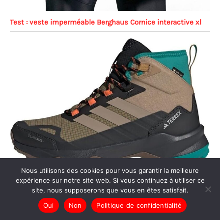
Test : veste imperméable Berghaus Cornice interactive xl
Nous utilisons des cookies pour vous garantir la meilleure
Test des chaussures de randonnée adidas terrex skychaser
expérience sur notre site web. Si vous continuez à utiliser ce
site, nous supposerons que vous en êtes satisfait.
ax5 mid
Oui
Non
Politique de confidentialité