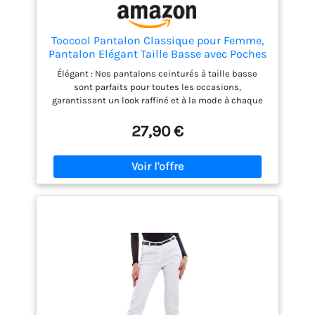
Toocool Pantalon Classique pour Femme,
Pantalon Elégant Taille Basse avec Poches
et Ceinture, Pantalons d'Eté pour Femme
Élégant : Nos pantalons ceinturés à taille basse
AS-28251 [S, Beige]
sont parfaits pour toutes les occasions,
garantissant un look raffiné et à la mode à chaque
fois. Pratique : Doté de poches latérales, ce
pantalon offre une fonctionnalité maximale sans
27,90 €
compromettre votre style, vous permettant
d'emporter l'essentiel avec vous. Coupe cigarette :
La coupe de ce pantalon élégant met en valeur votre
silhouette, vous donnant une allure fine et
féminine, idéale pour l'associer à des chemises et
des hauts. Variété : Nos pantalons et nos jeans sont
disponibles dans une variété de couleurs et une
gamme complète de tailles, s'adaptant
parfaitement à votre style. Confort : Grâce aux
matériaux utilisés, ces pantalons classiques sont
confortables et durables. Ils conservent leur forme
et leur couleur même après de nombreux lavages.