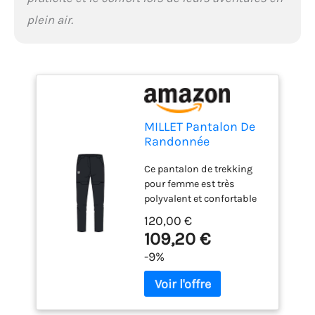
plein air.
MILLET Pantalon De
Randonnée
Convertible Ubic
Ce pantalon de trekking
Femme
pour femme est très
polyvalent et confortable
Modulable en short, il
120,00 €
vous accompagne dans
109,20 €
toutes vos sorties et
-9%
activités en montagne Son
tissu stretch et résistant
en polyamide assure une
bonne évacuation de