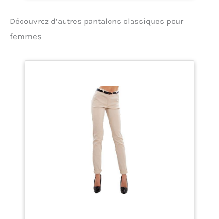
l’humidité et un séchage
rapide Son traitement
Découvrez d’autres pantalons classiques pour
déperlant protège en cas
d’averse 1 poche côté
femmes
zippée;2 poches
mains;Matière
stretch;Passants pour
ceinture;Coupe
regular;Bouton de
pression;Braguette
zippée;Pantalon
transformable en short