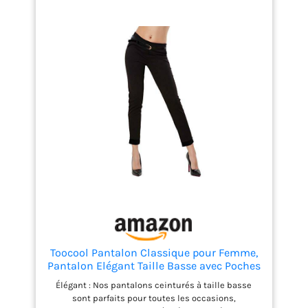
des hauts. Variété : Nos pantalons et nos jeans sont
disponibles dans une variété de couleurs et une
gamme complète de tailles, s'adaptant
parfaitement à votre style. Confort : Grâce aux
matériaux utilisés, ces pantalons classiques sont
confortables et durables. Ils conservent leur forme
et leur couleur même après de nombreux lavages.
Toocool Pantalon Classique pour Femme,
Pantalon Elégant Taille Basse avec Poches
et Ceinture, Pantalons d'Eté pour Femme
Élégant : Nos pantalons ceinturés à taille basse
AS-28251 [S, Noir]
sont parfaits pour toutes les occasions,