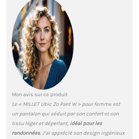
d’averse 1 poche côté
zippée;2 poches
mains;Matière
stretch;Passants pour
ceinture;Coupe
regular;Bouton de
pression;Braguette
zippée;Pantalon
transformable en short
Mon avis sur ce produit
Le « MILLET Ubic Zo Pant W » pour femme est
un pantalon qui séduit par son confort et son
tissu léger et déperlant,
idéal pour les
randonnées
. J’ai apprécié son design ingénieux