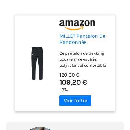
MILLET Pantalon De
Randonnée
Convertible Ubic
Ce pantalon de trekking
Femme
pour femme est très
polyvalent et confortable
Modulable en short, il
120,00 €
vous accompagne dans
109,20 €
toutes vos sorties et
-9%
activités en montagne Son
tissu stretch et résistant
en polyamide assure une
bonne évacuation de
l’humidité et un séchage
rapide Son traitement
déperlant protège en cas