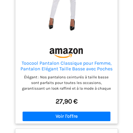
Toocool Pantalon Classique pour Femme,
Pantalon Elégant Taille Basse avec Poches
et Ceinture, Pantalons d'Eté pour Femme
Élégant : Nos pantalons ceinturés à taille basse
AS-28251 [XXL, Blanc]
sont parfaits pour toutes les occasions,
garantissant un look raffiné et à la mode à chaque
fois. Pratique : Doté de poches latérales, ce
pantalon offre une fonctionnalité maximale sans
27,90 €
compromettre votre style, vous permettant
d'emporter l'essentiel avec vous. Coupe cigarette :
La coupe de ce pantalon élégant met en valeur votre
silhouette, vous donnant une allure fine et
féminine, idéale pour l'associer à des chemises et