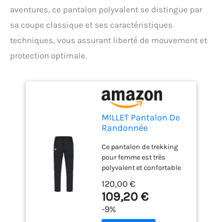
aventures, ce pantalon polyvalent se distingue par
sa coupe classique et ses caractéristiques
techniques, vous assurant liberté de mouvement et
protection optimale.
MILLET Pantalon De
Randonnée
Convertible Ubic
Ce pantalon de trekking
Femme
pour femme est très
polyvalent et confortable
Modulable en short, il
120,00 €
vous accompagne dans
109,20 €
toutes vos sorties et
-9%
activités en montagne Son
tissu stretch et résistant