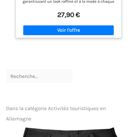
garantissant un look raffiné et à la mode à chaque
fois. Pratique : Doté de poches latérales, ce
pantalon offre une fonctionnalité maximale sans
27,90 €
compromettre votre style, vous permettant
d'emporter l'essentiel avec vous. Coupe cigarette :
La coupe de ce pantalon élégant met en valeur votre
silhouette, vous donnant une allure fine et
féminine, idéale pour l'associer à des chemises et
des hauts. Variété : Nos pantalons et nos jeans sont
disponibles dans une variété de couleurs et une
gamme complète de tailles, s'adaptant
parfaitement à votre style. Confort : Grâce aux
matériaux utilisés, ces pantalons classiques sont
confortables et durables. Ils conservent leur forme
et leur couleur même après de nombreux lavages.
Dans la catégorie Activités touristiques en
Allemagne