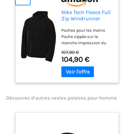
Nike Tech Fleece Full
Zip Windrunner
Veste Polaire pour
Poches pour les mains
Homme Black/Black
Poche zippée sur la
XL
manche Impression du
logo Haute qualité
107,90 €
104,90 €
Découvrez d’autres vestes polaires pour homme