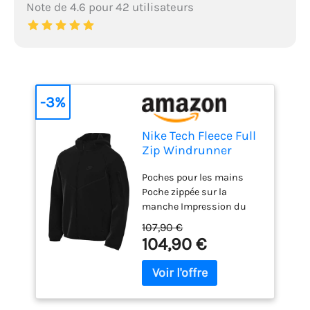
Note de 4.6 pour 42 utilisateurs
-3%
Nike Tech Fleece Full
Zip Windrunner
Veste Polaire pour
Poches pour les mains
Homme Black/Black
Poche zippée sur la
XL
manche Impression du
logo Haute qualité
107,90 €
104,90 €