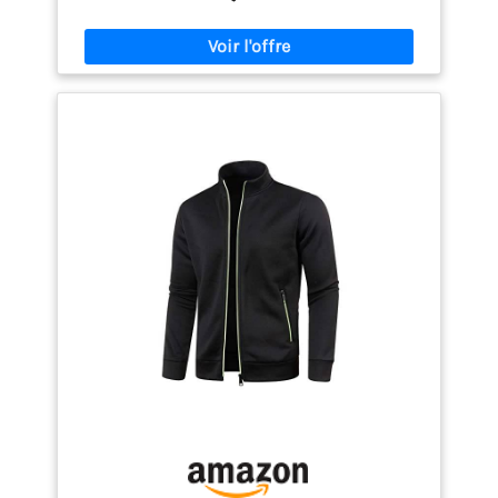
tissu polaire doux offre chaleur et confort est donc
un must have pour la saison d'hiver Le style
streetwear polyvalent se combine facilement avec
des pantalons de jogging ou des jeans pour un look
tendance La construction robuste résiste à la fois
au lavage à la main et en machine, assurant une
longue durée de vie.