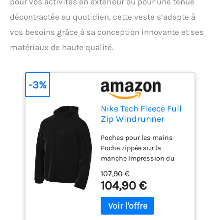
pour vos activités en extérieur ou pour une tenue
décontractée au quotidien, cette veste s’adapte à
vos besoins grâce à sa conception innovante et ses
matériaux de haute qualité.
-3%
Nike Tech Fleece Full
Zip Windrunner
Veste Polaire pour
Poches pour les mains
Homme Black/Black
Poche zippée sur la
XL
manche Impression du
logo Haute qualité
107,90 €
104,90 €