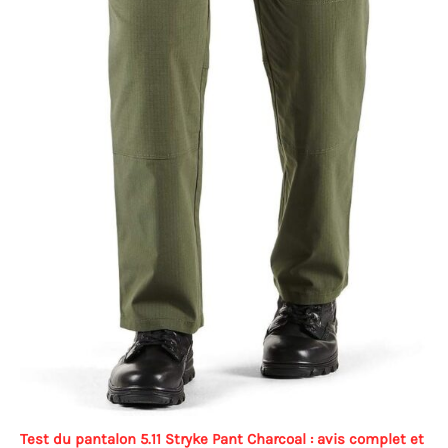
Test du pantalon 5.11 Stryke Pant Charcoal : avis complet et