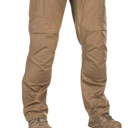
capuche de noël pour homme veste homme pull
polaire pour homme débardeur blanc homme veste
de course imperméable homme veste de course
imperméable homme sweat à capuche couverture
homme sweat à capuche noir avec fermeture éclair
chandail à capuche camouflage pour homme
chandail à capuche crème pour homme chandail à
capuche camouflage pour homme pull de Noël avec
capuche en polaire légère sweat blanc pour homme
chandail à capuche léger pour homme chandail à
capuche à zip complet en polaire pour homme
chandail à capuche à manches courtes pour
homme hoddies pour homme Vestes d'hommes
pour l'hiver pulls verts vestes blanches pour
hommes sweat à capuche surdimensionné pour
Noël pulls pour hommes en polaire vêtements pour
hommes avec lampe de poche pulls gris pour
hommes veste d'hiver pour hommes sweat à
capuche pour hommes sweatshirts' Pull de travail
pour hommes sweat à capuche de Noël veste d'été
légère pour hommes pull à fermeture éclair quart
pour hommes sweat à capuche gris zippé pour
hommes sweats à capuche sweats à capuche