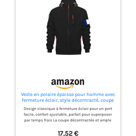
Veste en polaire épaisse pour homme avec
fermeture éclair, style décontracté, coupe
ample, pull, sweat-shirt en polaire pour
Design classique à fermeture éclair pour un port
l'hiver, vêtements de rue confortables
facile, confort ajustable, parfait pour superposer
avec sweat-shirt uni pour homme
par temps frais La coupe décontractée et ample
offre une liberté de mouvement, idéale pour les
activités quotidiennes et les sorties de loisirs Le
17,52 €