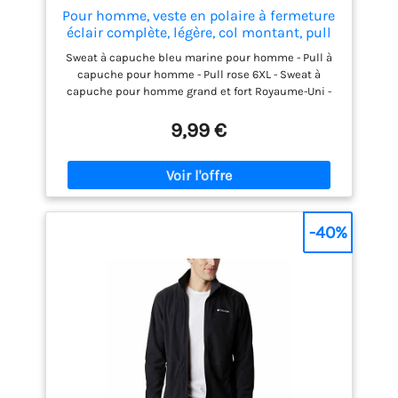
Pour homme, veste en polaire à fermeture
éclair complète, légère, col montant, pull
fin uni à col rond, chandail à manches
Sweat à capuche bleu marine pour homme - Pull à
longues, haut de mode, veste en tricot,
capuche pour homme - Pull rose 6XL - Sweat à
cardigan, Noir , M
capuche pour homme grand et fort Royaume-Uni -
Sweat à capuche léger noir zippé pour homme 4XL -
Pull marron - Vêtements de sport pour homme -
9,99 €
Vêtements de cricket pour homme - Sweat à
capuche lesté - Veste polaire épaisse pour homme -
Pulls zippés pour homme Royaume-Uni - Pull épais
pour homme - Pull d'Halloween pour homme - Pull
de Noël pour homme - Polaire zippée pour homme -
Sweat grande taille Sweatshirt noir pour homme,
-40%
sweat à capuche pour homme, pulls 4XL pour
homme, UK, sweat à capuche à fermeture éclair
pour homme, hoodies roses pour femmes, UK,
sweats chauds pour homme, sweat à capuche
oversized pour homme, sweat à capuche à
fermeture éclair pour homme, UK, 5XL, pulls roses,
vêtements de golf pour homme, UK, t-shirt de sport
blanc, veste de sport pour homme, grand et grand,
chemise blanche, hauts pour homme, sweat de
Noël pour homme, veste de course noire, t-shirts de