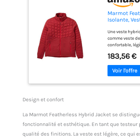
Marmot Feath
Isolante, V
vent Homme B
Une veste hybrid
comme veste de 
confortable, lég
Thinsulate 3m, 
183,56 €
alternative à un
75 % de fibres r
synthétique de 
l'humidité et s
mouillée La dou
cette veste iso
garder au chaud
Design et confort
se range dans s
poids 255 g, co
La Marmot Featherless Hybrid Jacket se distingue
fonctionnalité et esthétique. En tant que testeu
qualité des finitions. La veste est légère, ce qui