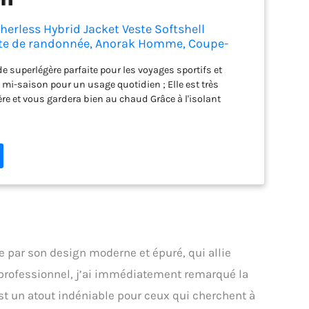
erless Hybrid Jacket Veste Softshell
este de randonnée, Anorak Homme, Coupe-
rick FR: XL (Taille Fabricant: XL)
e superlégère parfaite pour les voyages sportifs et
mi-saison pour un usage quotidien ; Elle est très
ère et vous gardera bien au chaud Grâce à l'isolant
cette veste en fibres synthétiques est une bonne
e veste en duvet ; l'isolation sans plume est composée à
ecyclées Contrairement aux vestes en duvet, l'isolation
cette veste d'hiver est pratiquement imperméable à
es performances ne diminuent que Lorsqu'Elle est
blure intérieure chaude à deux composants driclime de
lante permet d'évacuer rapidement l'humidité pour vous
 Veste pour hommes, 2 poches avant à fermeture éclair,
a propre poche, poignets souples, cordon de serrage,
upe athlétique, longueur du dos 72 cm
 par son design moderne et épuré, qui allie
r professionnel, j’ai immédiatement remarqué la
 est un atout indéniable pour ceux qui cherchent à