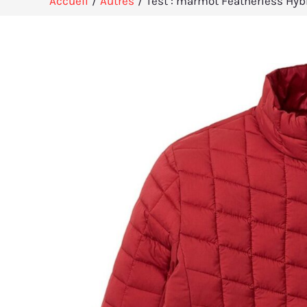
Accueil
Autres
Test : marmot Featherless Hyb