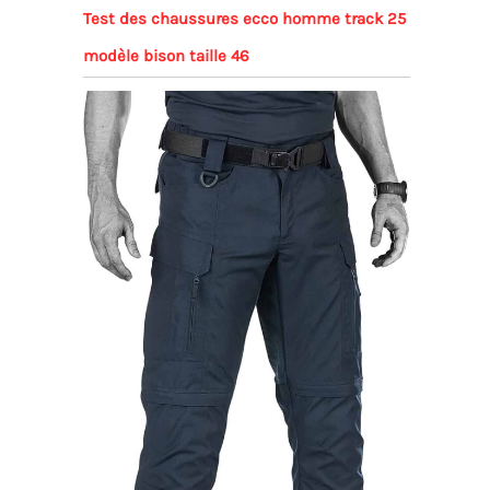
Test des chaussures ecco homme track 25
modèle bison taille 46