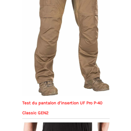
Test du pantalon d’insertion UF Pro P-40
Classic GEN2