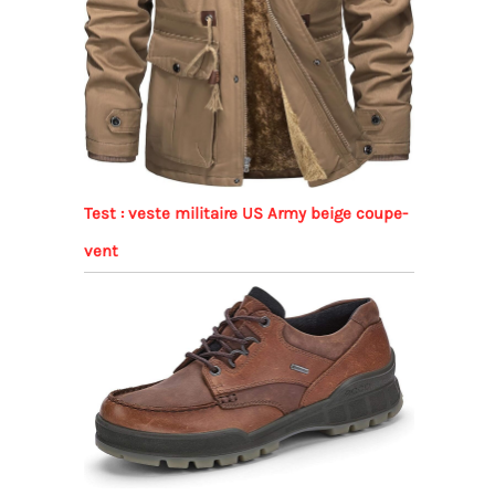
Test : veste militaire US Army beige coupe-
vent