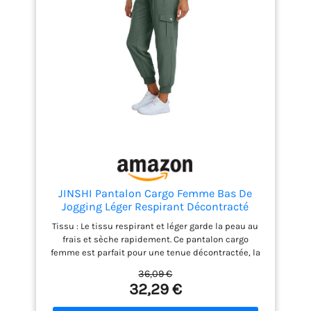
stockage maximale. 2 poches zippées Slash, 2
poches cargo sur les cuisses, 1 poche zippée à
l'arrière Occasions -- Pantalon de trekking YSENTO
adapté à tous les types de sports quotidiens et de
plein air : randonnée, randonnée, trekking,
camping, pêche, course, chasse, cyclisme,
alpinisme, voyage, travail, jogging
JINSHI Pantalon Cargo Femme Bas De
Jogging Léger Respirant Décontracté
Sport Randonnée Trekking Pantalon
Tissu : Le tissu respirant et léger garde la peau au
D'extérieur Multi-Poches Vert Militaire
frais et sèche rapidement. Ce pantalon cargo
Taille L
femme est parfait pour une tenue décontractée, la
vie de tous les jours et les activités de plein air.
36,09 €
Multi-poches : Pantalon randonnée léger avec
32,29 €
plusieurs poches, deux poches latérales et deux
poches cargo. Ce pantalon de randonnée pour