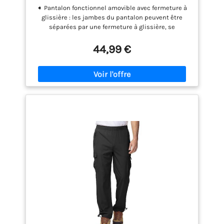
D'extérieur Respirant Coupe-Vent Vert, M
➧ Pantalon fonctionnel amovible avec fermeture à
glissière : les jambes du pantalon peuvent être
séparées par une fermeture à glissière, se
transforment facilement et rapidement en short
long, adapté aux conditions extérieures et
44,99 €
météorologiques changeantes. ➧ Conception de la
combinaison d'extérieur pour hommes Conception
du tissu extensible au niveau du genou, durable et
résistant à l'abrasion. Ceinture partiellement
élastique et réglable pour un ajustement optimal.
Convient au printemps, à l'automne et à l'été. ♦ Le
pantalon de randonnée SANMIO est fabriqué en
nylon, respirant et frais. ➧ APPLICABLE : peut être
utilisé comme pantalon de plein air, pantalon de
pêche, pantalon de montagne pour homme,
pantalon de travail, pantalon de pêche, pantalon de
randonnée, pantalon de cyclisme, pantalon
d'escalade. Notes --- !!!Choisissez une taille plus
petite que votre taille habituelle ! !! Vous pouvez
consulter le tableau des tailles dans la "Description
du produit". N'hésitez pas à nous contacter si vous
avez des suggestions.