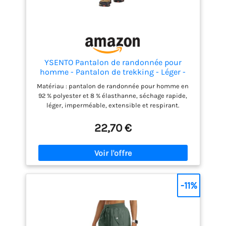
YSENTO Pantalon de randonnée pour
homme - Pantalon de trekking - Léger -
Respirant - Séchage rapide - Pantalon
Matériau : pantalon de randonnée pour homme en
fonctionnel imperméable, Noir , M
92 % polyester et 8 % élasthanne, séchage rapide,
léger, imperméable, extensible et respirant.
Séchage rapide : la technologie d'évacuation de
l'humidité à séchage rapide transfère la
22,70 €
transpiration de la peau vers le tissu en la
transférant sur la surface pour une évaporation
rapide et aide à évacuer l'humidité pour vous garder
au frais et au sec. Design : avec une coupe profilée,
des genoux préformés et une cheville réglable, le
pantalon de marche pour homme est doté d'une
-11%
taille élastique et d'un cordon de serrage intérieur
pour un ajustement sûr et soutient le mouvement
actif. Poches multiples : pantalon d'extérieur pour
homme avec 5 poches pour une capacité de