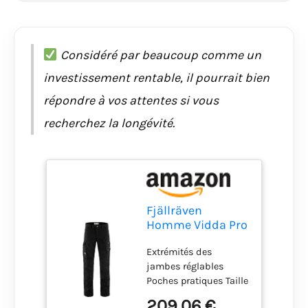
Considéré par beaucoup comme un
investissement rentable, il pourrait bien
répondre à vos attentes si vous
recherchez la longévité.
Fjällräven
Homme Vidda Pro
Trousers Trekking,
Extrémités des
Black, 56/S
jambes réglables
Poches pratiques Taille
et coupe normales
209,06 €