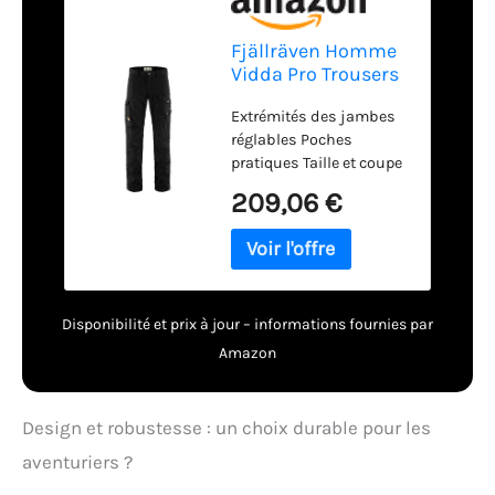
Fjällräven Homme
Vidda Pro Trousers
Trekking, Black,
Extrémités des jambes
56/S
réglables Poches
pratiques Taille et coupe
normales Taille et coupe
209,06 €
normales
Disponibilité et prix à jour – informations fournies par
Amazon
Design et robustesse : un choix durable pour les
aventuriers ?