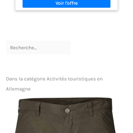
femme est conçu pour un maximum de confort
avec une touche de style militaire. Ceinture
élastique confortable : Pantalon jogging femme e
avec ceinture élastique et cordon de serrage pour
un ajustement confortable. Caractéristiques :
Jambes fuselées au design unique et chevilles
côtelées élastiques pour les activités de plein air et
la vie de tous les jours, légèrement ajustées mais
pas trop serrées. Occasions appropriées : Les
pantalons d'extérieur pour femmes sont parfaits
pour les tenues décontractées, les voyages et les
sports tels que le jogging, la randonnée,
l'entraînement, l'escalade, le camping et d'autres
activités de plein air, mais aussi pour les tenues de
Dans la catégorie Activités touristiques en
détente.
Allemagne