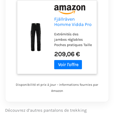
Fjällräven
Homme Vidda Pro
Trousers Trekking,
Extrémités des
Black, 56/S
jambes réglables
Poches pratiques Taille
et coupe normales
209,06 €
Taille et coupe
normales
Disponibilité et prix à jour – informations fournies par
Amazon
Découvrez d’autres pantalons de trekking