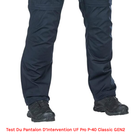
Test Du Pantalon D’Intervention UF Pro P-40 Classic GEN2