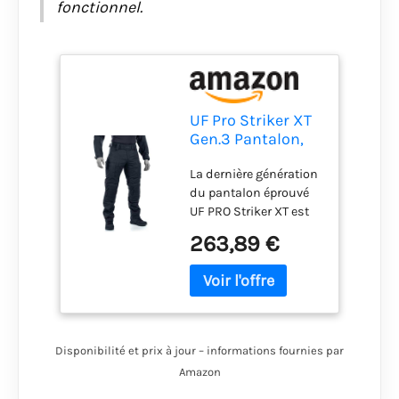
fonctionnel.
UF Pro Striker XT
Gen.3 Pantalon,
bleu marine, 34W
La dernière génération
x 32L
du pantalon éprouvé
UF PRO Striker XT est
confortable dans son
263,89 €
design, robuste dans
son caractère et fiable
dans son utilisation.
Avec une ceinture
intégrée, un système
de ventilation
Disponibilité et prix à jour – informations fournies par
respirant et des
Amazon
protège-genoux
intégrés, le pantalon