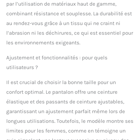
par l’utilisation de matériaux haut de gamme,
des cuisses arrières
offre un confort de port
combinant résistance et souplesse. La durabilité est
maximal et une liberté
au rendez-vous grâce à un tissu qui ne craint ni
de mouvement optimale.
Le matériau principal en
l’abrasion ni les déchirures, ce qui est essentiel pour
Ripstop respirant et
les environnements exigeants.
résistant à la déchirure
est fabriqué selon une
Ajustement et fonctionnalités : pour quels
technique de tissage
spéciale, intégrant des
utilisateurs ?
fils plus épais à des
intervalles de 5 à 8 mm
Il est crucial de choisir la bonne taille pour un
dans le tissu autrement
fin. Passants de ceinture
confort optimal. Le pantalon offre une ceinture
renforcés en Cordura,
élastique et des passants de ceinture ajustables,
genouillères et poignets.
garantissant un ajustement parfait même lors de
La sous-ceinture
intégrée avec velcro
longues utilisations. Toutefois, le modèle montre ses
extérieur fixe le pantalon
limites pour les femmes, comme en témoigne un
et empêche le
glissement. Les