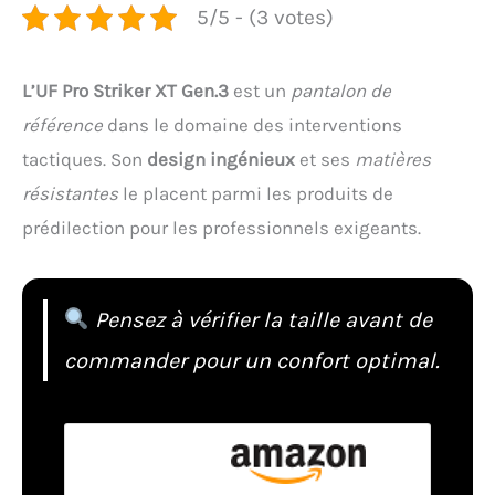
5/5 - (3 votes)
L’UF Pro Striker XT Gen.3
est un
pantalon de
référence
dans le domaine des interventions
tactiques. Son
design ingénieux
et ses
matières
résistantes
le placent parmi les produits de
prédilection pour les professionnels exigeants.
Pensez à vérifier la taille avant de
commander pour un confort optimal.