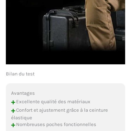
Bilan du test
Avantages
+
Excellente qualité des matériaux
+
Confort et ajustement grâce à la ceinture
élastique
+
Nombreuses poches fonctionnelles