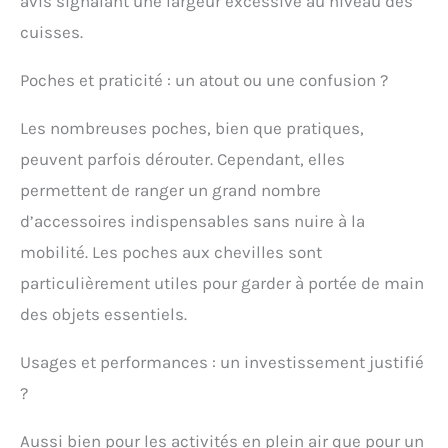
avis signalant une largeur excessive au niveau des
genouillères intégrées
cuisses.
réglables sur 5 positions
offrent une excellente
protection et peuvent
Poches et praticité : un atout ou une confusion ?
être améliorées avec des
genouillères en option
Les nombreuses poches, bien que pratiques,
(voir ci-dessous). Le
peuvent parfois dérouter. Cependant, elles
système de ventilation
intelligent assure
permettent de ranger un grand nombre
fraîcheur et
d’accessoires indispensables sans nuire à la
rafraîchissement
pendant les journées
mobilité. Les poches aux chevilles sont
chaudes. Grâce au
particulièrement utiles pour garder à portée de main
crochet pour bottes et au
réglage de la largeur par
des objets essentiels.
élastique sur la jambe,
la jambe du pantalon ne
Usages et performances : un investissement justifié
glisse pas vers le haut.
Cinq passants de
?
ceinture doubles avec
boutons-pression
Aussi bien pour les activités en plein air que pour un