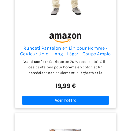
occasions estivales. Coupe confortable : le pantalon
de loisirs à la coupe ample offre un confort optimal
et une liberté de mouvement. Portez-le toute l'année
- Veuillez vous référer au tableau des tailles pour un
ajustement parfait.
Runcati Pantalon en Lin pour Homme -
Couleur Unie - Long - Léger - Coupe Ample
- avec Cordon de Serrage - pour Les
Grand confort : fabriqué en 70 % coton et 30 % lin,
Vacances, la Plage, Le Quotidien, Beige, XL
ces pantalons pour homme en coton et lin
possèdent non seulement la légèreté et la
respirabilité du lin, mais aussi la douceur, le
confort et la durabilité du tissu en pur coton.
19,99 €
Pantalon large en lin : le lin est très confortable,
mais il manque d'élasticité. Ainsi, le pantalon en lin
a généralement une coupe ample. Permet de bouger
librement et de mieux respirer les jambes, afin de
profiter d'un excellent confort lorsque vous les
portez. Pantalon d'été simple : avec notre pantalon
d'été simple, élégant et agréable, vous avez toujours
un confort et une mobilité optimale, que ce soit au