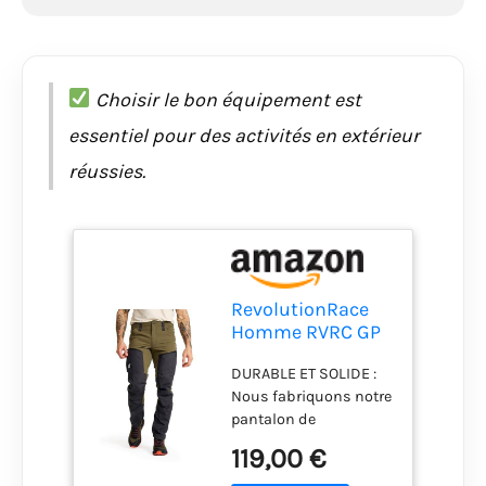
Choisir le bon équipement est
essentiel pour des activités en extérieur
réussies.
RevolutionRace
Homme RVRC GP
Pro Pants,
DURABLE ET SOLIDE :
Pantalon Durable
Nous fabriquons notre
pour la
pantalon de
randonnée et
randonnée de haute
Autres activités
119,00 €
qualité en tissu
de Plein air, Dark