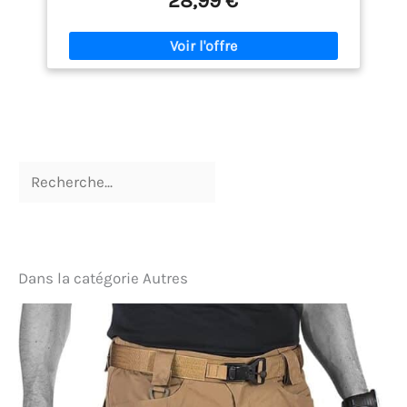
28,99 €
confortable tout en conservant un classique Bas
décontracté avec poches profondes pour garder les
articles en sécurité REMARQUE : Si vous avez de très
gros seins, il n'est pas conseillé d'opter pour ce
chandail en molleton à capuche court, à moins que
cela ne vous dérange pas ou que vous portiez un
soutien-gorge de sport comme solution Un travail
amélioré : écoutez le client et peaufinez chaque
détail en termes de qualité, d'ajustement et de
confort.
Dans la catégorie Autres