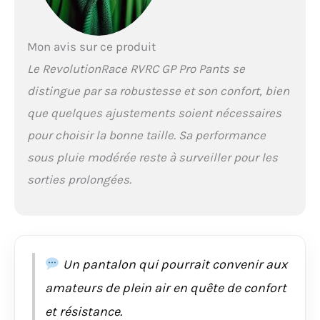
genoux. COUPE
PARFAITE : Le pantalon
Revolution Race RVRC
Mon avis sur ce produit
GP Pro Pants a une
Le RevolutionRace RVRC GP Pro Pants se
coupe plus ajustée
que la plupart des
distingue par sa robustesse et son confort, bien
pantalons outdoor,
que quelques ajustements soient nécessaires
sans être trop serrée.
DESIGN POLYVALENT :
pour choisir la bonne taille. Sa performance
Contrairement à de
sous pluie modérée reste à surveiller pour les
nombreux autres
pantalons de
sorties prolongées.
randonnée pour
femme, il peut être
utilisé toute l’année
pour toutes sortes de
loisirs de plein air, de
Un pantalon qui pourrait convenir aux
l’escalade et de la
randonnée au
amateurs de plein air en quête de confort
jardinage. BIEN AÉRɠ:
et résistance.
Avec deux fermetures