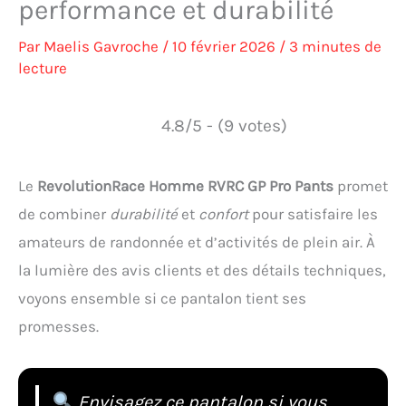
performance et durabilité
Par
Maelis Gavroche
/
10 février 2026
/
3 minutes de
lecture
4.8/5 - (9 votes)
Le
RevolutionRace Homme RVRC GP Pro Pants
promet
de combiner
durabilité
et
confort
pour satisfaire les
amateurs de randonnée et d’activités de plein air. À
la lumière des avis clients et des détails techniques,
voyons ensemble si ce pantalon tient ses
promesses.
Envisagez ce pantalon si vous