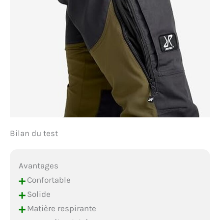
Bilan du test
Avantages
+
Confortable
+
Solide
+
Matière respirante