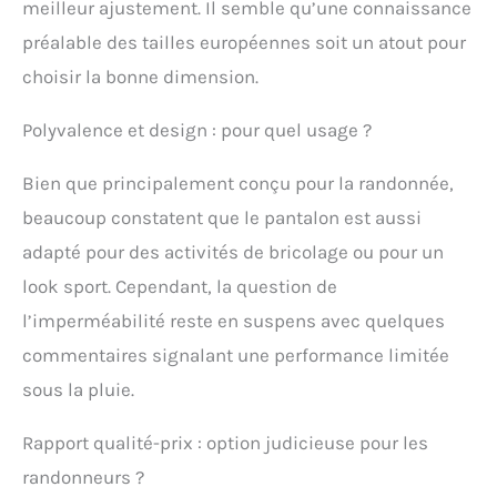
meilleur ajustement. Il semble qu’une connaissance
POLYVALENT :
Contrairement à de
préalable des tailles européennes soit un atout pour
nombreux autres
choisir la bonne dimension.
pantalons de randonnée
pour femme, il peut être
Polyvalence et design : pour quel usage ?
utilisé toute l’année pour
toutes sortes de loisirs
de plein air, de l’escalade
Bien que principalement conçu pour la randonnée,
et de la randonnée au
beaucoup constatent que le pantalon est aussi
jardinage. BIEN AÉRɠ:
Avec deux fermetures
adapté pour des activités de bricolage ou pour un
éclair d’aération
look sport. Cependant, la question de
pratiques le long des
l’imperméabilité reste en suspens avec quelques
cuisses, il est facile de
rester au frais et à l’aise
commentaires signalant une performance limitée
dans ce pantalon
sous la pluie.
outdoor.
Rapport qualité-prix : option judicieuse pour les
randonneurs ?