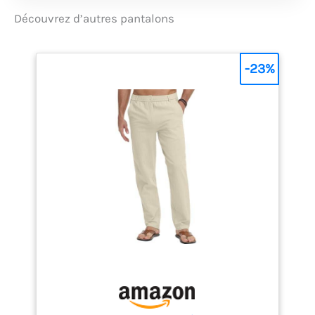
RevolutionRace RVRC
Découvrez d’autres pantalons
GP Pro Pants comporte
sept poches pratiques,
dont deux poches sur
-23%
les genoux qui
permettent
d’accommoder des
genouillères pour
l’escalade, les travaux
de jardinage, la
chasse et d’autres
activités de plein air
difficiles pour les
genoux. COUPE
PARFAITE : Le pantalon
Revolution Race RVRC
GP Pro Pants a une
coupe plus ajustée
que la plupart des
pantalons outdoor,
sans être trop serrée.