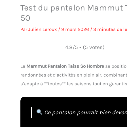
Test du pantalon Mammut Ta
50
Par
Julien Leroux
/
9 mars 2026
/
3 minutes de l
4.8/5 - (5 votes)
Le
Mammut Pantalon Taiss So Hombre
se positi
randonnées et d’activités en plein air, combinant
s’adapte à **toutes** les saisons tout en garanti
Ce pantalon pourrait bien devenir