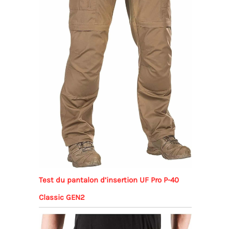
Test du pantalon d’insertion UF Pro P-40
Classic GEN2