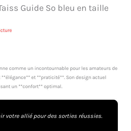
iss Guide So bleu en taille
ecture
onne comme un incontournable pour les amateurs de
 **élégance** et **praticité**. Son design actuel
ssant un **confort** optimal.
 votre allié pour des sorties réussies.