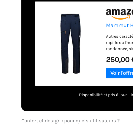
Mammut Ho
Autres caracté
rapide de l'hum
randonnée, sk
marine Taille:
250,00 
Disponibilité et prix à jour 
Confort et design : pour quels utilisateurs ?