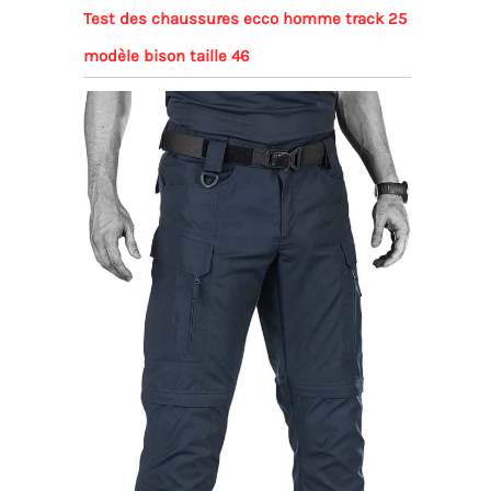
Test des chaussures ecco homme track 25
modèle bison taille 46