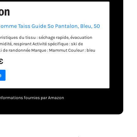
mme Taiss Guide So Pantalon, Bleu, 50
ristiques du tissu : séchage rapide, évacuation
idité, respirant Activité spécifique : ski de
i de randonnée Marque : Mammut Couleur : bleu
 50
€
– informations fournies par Amazon