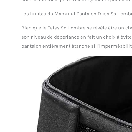
Les limites du Mammut Pantalon Taiss So Hombre 
Bien que le Taiss So Hombre se révèle être un ch
son niveau de déperlance en fait un choix à évite
pantalon entièrement étanche si l’imperméabilité 