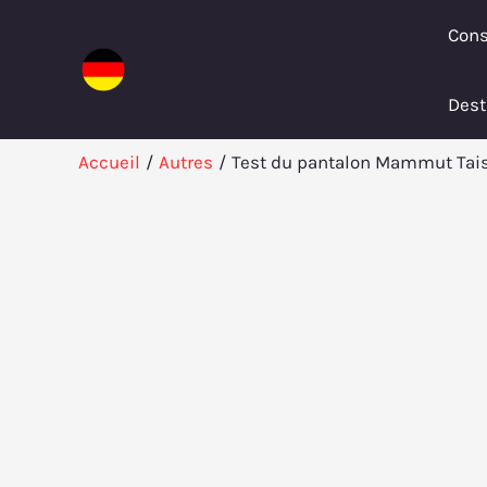
Aller
Cons
au
contenu
Dest
Accueil
Autres
Test du pantalon Mammut Taiss