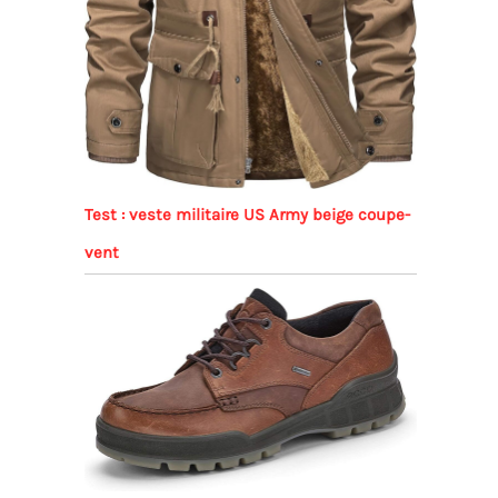
Test : veste militaire US Army beige coupe-
vent