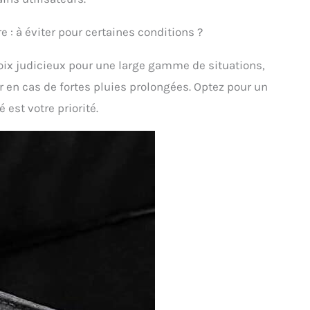
: à éviter pour certaines conditions ?
oix judicieux pour une large gamme de situations,
r en cas de fortes pluies prolongées. Optez pour un
est votre priorité.