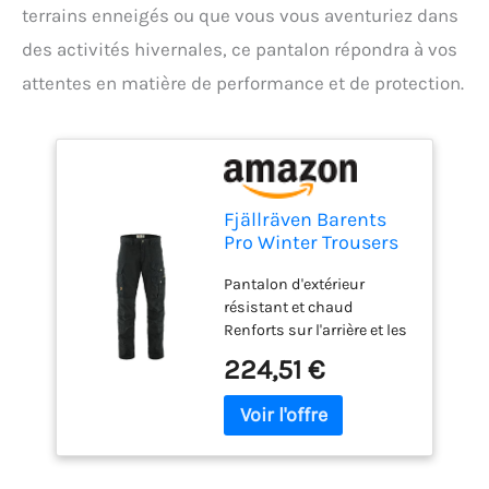
terrains enneigés ou que vous vous aventuriez dans
des activités hivernales, ce pantalon répondra à vos
attentes en matière de performance et de protection.
Fjällräven Barents
Pro Winter Trousers
M Pantalon de Sport
Pantalon d'extérieur
Homme Black FR:
résistant et chaud
4XL (Taille Fabricant:
Renforts sur l'arrière et les
58)
genoux Six poches, dont
224,51 €
une poche pour cartes et
une poche multi-outils
Couleur : Noir Department :
Homme Type de tissu : 65%
Polyester, 35% Cotton