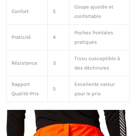
Coupe ajustée et
Confort
5
confortable
Poches frontales
Praticité
4
pratiques
Tissu susceptible à
Résistance
3
des déchirures
Rapport
Excellente valeur
5
Qualité-Prix
pour le prix