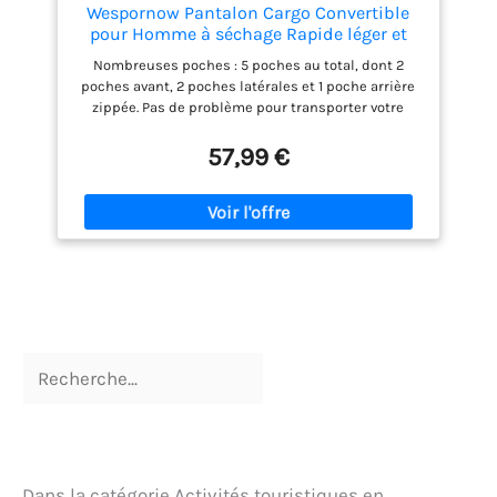
Wespornow Pantalon Cargo Convertible
pour Homme à séchage Rapide léger et
Respirant avec Fermeture éclair pour
Nombreuses poches : 5 poches au total, dont 2
randonnée, l'extérieur, la pêche, Le Safari
poches avant, 2 poches latérales et 1 poche arrière
(L, Kaki)
zippée. Pas de problème pour transporter votre
téléphone de 6,5 pouces ou tout autre petit objet
Bon ajustement: La taille a un design élastique, une
57,99 €
fermeture éclair et des boucles de ceinture pour un
ajustement fluide. La bascule à l'ourlet permet un
ajustement Multifonction : le pantalon extérieur
tissé extensible dans 4 directions est assez léger
pour sécher rapidement et respirer, mais assez
robuste pour résister à l'abrasion Design intime :
conçu pour plus de facilité, les étiquettes L et R sur
les fermetures éclair aident à identifier quelle
jambe se trouve à droite et à gauche lors de la
conversion en pantalon ou short Occasions : le
pantalon de randonnée convertible Wespornow est
conçu pour la plupart des activités de plein air et
les sports : randonnée, camping, randonnée,
voyage, pêche, et plus encore, ainsi que pour les
vêtements quotidiens
Dans la catégorie Activités touristiques en