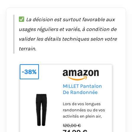
La décision est surtout favorable aux
usages réguliers et variés, à condition de
valider les détails techniques selon votre
terrain.
-38%
MILLET Pantalon
De Randonnée
Convertible Ubic
Lors de vos longues
Homme
randonnées ou de vos
activités en plein air,
ce pantalon
120,00 €
convertible en short