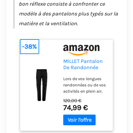
bon réflexe consiste à confronter ce
modèle à des pantalons plus typés sur la
matière et la ventilation.
-38%
MILLET Pantalon
De Randonnée
Convertible Ubic
Lors de vos longues
Homme
randonnées ou de vos
activités en plein air,
ce pantalon
120,00 €
convertible en short
74,99 €
s’adapte aux
conditions Sa matière
résistante très
extensible et sa coupe