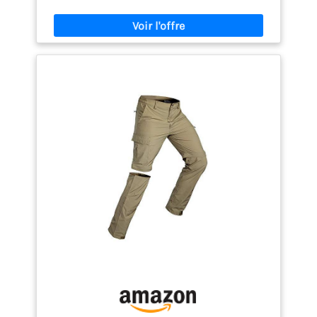
résistant à l'eau : pantalon de travail pour homme
90 % polyester, 10 % élasthanne qui se déplace
librement sans contrainte. Traité pour repousser la
pluie légère – vous garde au sec lors des matinées
humides. Respirant et ultra-léger : ce pantalon
convertible à zip est ultra-léger. Anti humidité pour
les chaudes journées d'été, mais durable pour les
chemins rocailleux. 7 poches et prêt pour anneau
en D : Pantalon de marche pour homme avec deux
fentes avant, une poche pour pièces de monnaie,
deux rabats cargo en velcro, deux rabats arrière
pour divers outils et équipements. Avec un anneau
en D en métal pour clés ou mousqueton, ces
pantalons Confort et mobilité tout au long de la
journée : pantalon cargo pour homme, taille semi-
élastique qui s'adapte à vos mouvements.
L’entrejambe à soufflets et la coupe droite
permettent des squats profonds et de longues
randonnées sans restriction.