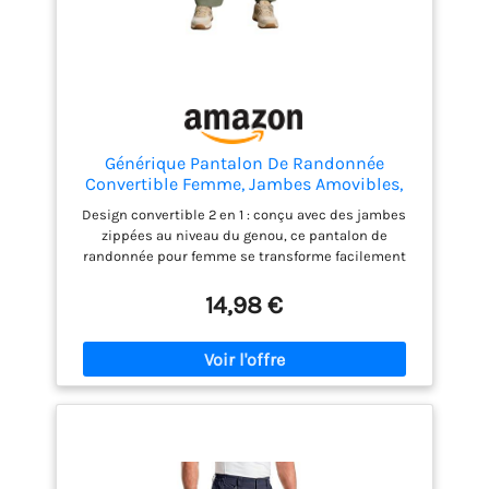
Générique Pantalon De Randonnée
Convertible Femme, Jambes Amovibles,
Léger, Séchage Rapide, Pantalon Cargo
Design convertible 2 en 1 : conçu avec des jambes
Extérieur, Short Réversible, Poches pour
zippées au niveau du genou, ce pantalon de
Marche et Activités Outdoor
randonnée pour femme se transforme facilement
en short, offrant une flexibilité pour changer de
température et d'activités. Idéal pour la marche, la
14,98 €
randonnée ou les voyages, ils s'adaptent sans effort
des matins frais aux après-midi chauds Tissu léger
et à séchage rapide : fabriqué à partir d'un tissu
léger à séchage rapide, ce pantalon d'extérieur vous
aide à rester à l'aise pendant les journées actives.
Le matériau respirant sèche rapidement après le
lavage ou la pluie légère, ce qui les rend adaptés
pour le camping, les vacances à pied et les voyages
d'été Poches pratiques pour les essentiels du