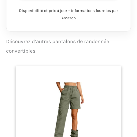
ajustée
accompagnent vos
Disponibilité et prix à jour – informations fournies par
mouvements en toute
Amazon
aisance Respirant et
traité déperlant, il vous
garde au sec durant
l’effort et en cas
Découvrez d’autres pantalons de randonnée
d’averse passagère. 1
convertibles
poche côté zippée ; 2
poches mains ;
Matière stretch ;
Passants pour
ceinture Bouton de
pression ; Braguette
zippée ; Pantalon
transformable en
short ; Genoux
préformés